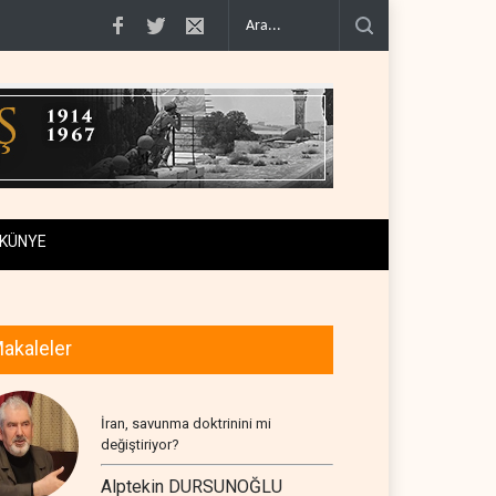
ürd..
Yemen, Aramco’yu vurdu..
Normalleşme nedir?..
ABD'den Rus pet
KÜNYE
akaleler
İran, savunma doktrinini mi
değiştiriyor?
Alptekin DURSUNOĞLU