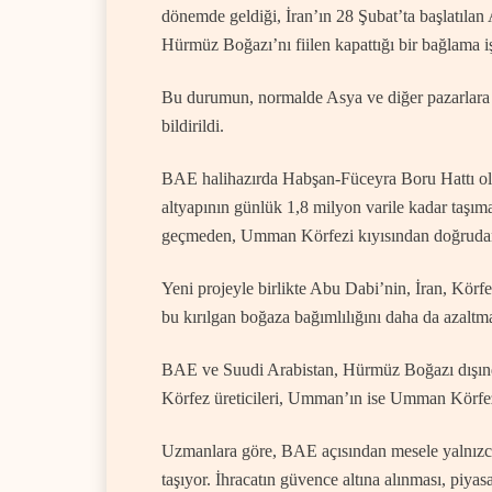
dönemde geldiği, İran’ın 28 Şubat’ta başlatılan 
Hürmüz Boğazı’nı fiilen kapattığı bir bağlama iş
Bu durumun, normalde Asya ve diğer pazarlara se
bildirildi.
BAE halihazırda Habşan-Füceyra Boru Hattı ol
altyapının günlük 1,8 milyon varile kadar taş
geçmeden, Umman Körfezi kıyısından doğrudan 
Yeni projeyle birlikte Abu Dabi’nin, İran, Körfe
bu kırılgan boğaza bağımlılığını daha da azaltmay
BAE ve Suudi Arabistan, Hürmüz Boğazı dışında 
Körfez üreticileri, Umman’ın ise Umman Körfezi
Uzmanlara göre, BAE açısından mesele yalnızca 
taşıyor. İhracatın güvence altına alınması, piyas