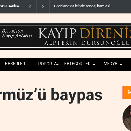
Arakçi: ‘İran, tüm baskılara rağmen direnişini s
SON DAKİKA
HABERLER
RÖPORTAJ
KATEGORİLER
MEDYA
rmüz’ü baypas
M