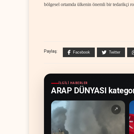
bölgesel ortamda ülkenin önemli bir tedarikçi ro
Paylaş:
Facebook
Twitter
İLGILI HABERLER
ARAP DÜNYASI kategor
↗