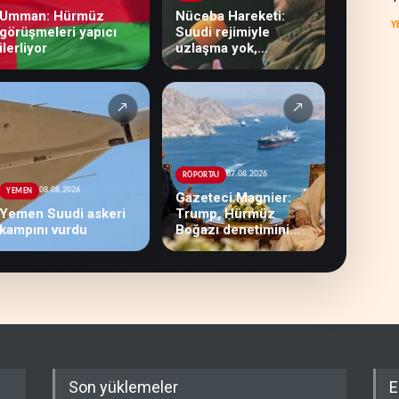
Umman: Hürmüz
Nüceba Hareketi:
Y
görüşmeleri yapıcı
Suudi rejimiyle
ilerliyor
uzlaşma yok,
misilleme var
↗
↗
07.08.2026
RÖPORTAJ
08.08.2026
YEMEN
Gazeteci Magnier:
Yemen Suudi askeri
Trump, Hürmüz
kampını vurdu
Boğazı denetimini
doğrudan İran ve
Umman'a teslim etti
Son yüklemeler
E