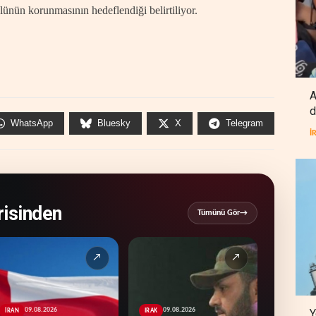
lünün korunmasının hedeflendiği belirtiliyor.
A
d
WhatsApp
Bluesky
X
Telegram
İ
isinden
Tümünü Gör
→
↗
↗
09.08.2026
09.08.2026
Y
İRAN
IRAK