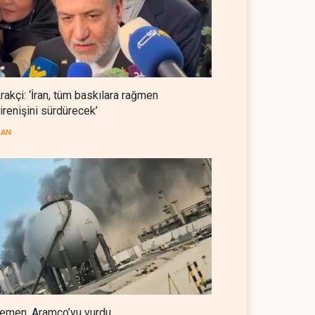
gün süre verdi
BATI YARIM KÜRE
09 Ağustos 2026
Türkiye'nin stoklarındaki 70
ATACMS Ukrayna'ya
devredilecek
rakçi: ‘İran, tüm baskılara rağmen
TÜRKİYE
09 Ağustos 2026
irenişini sürdürecek’
Gazze’de 'ateşkes' değil, ateş
RAN
hakim
FİLİSTİN
09 Ağustos 2026
emen, Aramco’yu vurdu