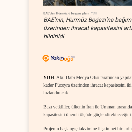
BAE’den Hürmüz’ü baypas planı
YDH
BAE’nin, Hürmüz Boğazı’na bağıml
üzerinden ihracat kapasitesini artı
bildirildi.
YDH-
Abu Dabi Medya Ofisi tarafından yapılan
kadar Füceyra üzerinden ihracat kapasitesini iki
hızlandıracak.
Bazı yetkililer, ülkenin İran ile Umman arasınd
kapasitesini önemli ölçüde güçlendirebileceğini i
Projenin başlangıç takvimine ilişkin net bir tari