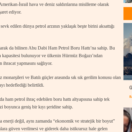
Amerikan-İsrail hava ve deniz saldırılarına misilleme olarak
aret ediyor.
vk edilen dünya petrol arzının yaklaşık beşte birini aksattığı
arak da bilinen Abu Dabi Ham Petrol Boru Hattı’na sahip. Bu
ıma kapasitesi bulunuyor ve ülkenin Hürmüz Boğazı’ndan
ihracat yapmasını sağlıyor.
z monarşileri ve Batılı güçler arasında sık sık gerilim konusu olan
ı hedeflediği belirtildi.
G
B
ham petrol ihraç edebilen boru hattı altyapısına sahip tek
 boyunca geniş bir kıyı şeridine sahip.
enerji değil, aynı zamanda “ekonomik ve stratejik bir boyut”
alara güven verilmesi ve giderek daha istikrarsız hale gelen