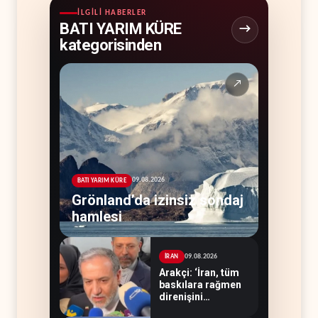
İLGILI HABERLER
BATI YARIM KÜRE
kategorisinden
↗
09.08.2026
BATI YARIM KÜRE
Grönland’da izinsiz sondaj
hamlesi
09.08.2026
İRAN
Arakçi: ‘İran, tüm
baskılara rağmen
direnişini
sürdürecek’