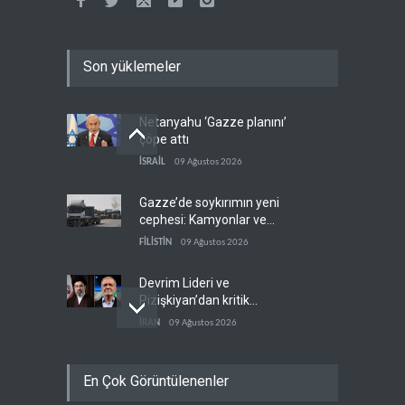
Son yüklemeler
Netanyahu ‘Gazze planını’
çöpe attı
İSRAİL
09 Ağustos 2026
Gazze’de soykırımın yeni
cephesi: Kamyonlar ve
sürücüler de hedefte
FİLİSTİN
09 Ağustos 2026
Devrim Lideri ve
Pizişkiyan’dan kritik
görüşme
İRAN
09 Ağustos 2026
Yemen’den Suudi destekli
En Çok Görüntülenenler
güçlere büyük operasyon
YEMEN
09 Ağustos 2026