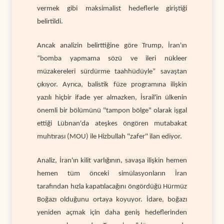
vermek gibi maksimalist hedeflerle giriştiği
belirtildi.
Ancak analizin belirttiğine göre Trump, İran'ın
“bomba yapmama sözü ve ileri nükleer
müzakereleri sürdürme taahhüdüyle” savaştan
çıkıyor. Ayrıca, balistik füze programına ilişkin
yazılı hiçbir ifade yer almazken, İsrail'in ülkenin
önemli bir bölümünü "tampon bölge" olarak işgal
ettiği Lübnan'da ateşkes öngören mutabakat
muhtırası (MOU) ile Hizbullah "zafer" ilan ediyor.
Analiz, İran'ın kilit varlığının, savaşa ilişkin hemen
hemen tüm önceki simülasyonların İran
tarafından hızla kapatılacağını öngördüğü Hürmüz
Boğazı olduğunu ortaya koyuyor. İdare, boğazı
yeniden açmak için daha geniş hedeflerinden