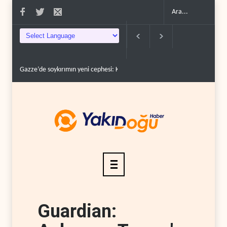
rüc�..
Devrim Lideri ve Pizişkiyan’dan kritik görüşme..
Yemen’den Suudi dest
Guardian: