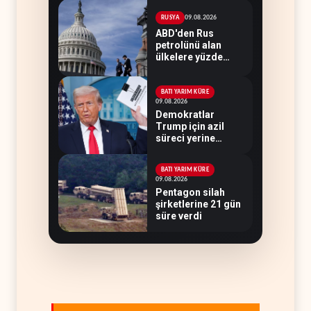
09.08.2026
RUSYA
ABD'den Rus
petrolünü alan
ülkelere yüzde
100'e varan
gümrük vergisi
BATI YARIM KÜRE
09.08.2026
Demokratlar
Trump için azil
süreci yerine
soruşturma
hazırlıyor
BATI YARIM KÜRE
09.08.2026
Pentagon silah
şirketlerine 21 gün
süre verdi