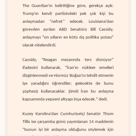
The Guardian'ın belirttiğine göre, gerekçe açık:
Trump'ın kendi partisindeki pek çok kişi bu
anlaşmadan “nefret” edecek. Louisiana'dan
görevden ayrılan ABD Senatörü Bill Cassidy,
anlaşmayı "on yılların en kötü dış politika potası"
olarak nitelendirdi.
Cassidy, "Reagan mezarında ters dönüyor"
ifadesini kullanarak, "İran'ın nükleer emelleri
dizginlenmedi ve Hürmüz Boğazı'nı tehdit etmenin
işe yaradığını öğrendiler; gelecekte de bunu
şüphesiz kullanacaklar. Şimdi İran bu anlaşma
kapsamında yepyeni altyapı inşa edecek." dedi.
Kuzey Karolina'dan Cumhuriyetçi Senatör Thom
Tillis ise çarşamba günü yayımlanan 14 maddenin
"bunun iyi bir anlaşma olduğunu söylemek için