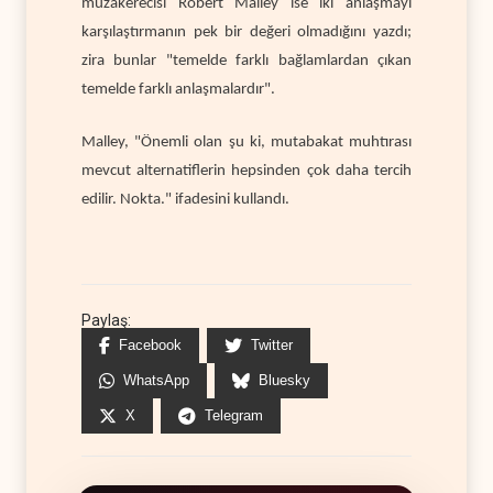
müzakerecisi Robert Malley ise iki anlaşmayı
karşılaştırmanın pek bir değeri olmadığını yazdı;
zira bunlar "temelde farklı bağlamlardan çıkan
temelde farklı anlaşmalardır".
Malley, "Önemli olan şu ki, mutabakat muhtırası
mevcut alternatiflerin hepsinden çok daha tercih
edilir. Nokta." ifadesini kullandı.
Paylaş:
Facebook
Twitter
WhatsApp
Bluesky
X
Telegram