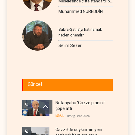
Meselesinde çifte standartlı bir
seyir
Muhammed NUREDDİN
Sabra-Şatila’yı hatırlamak
neden önemli?
Selim Sezer
Güncel
Netanyahu ‘Gazze planını’
çöpe attı
İSRAİL
09 Ağustos 2026
Gazze’de soykırımın yeni