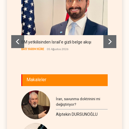
BM yetkilisinden İsrail'e gizli belge akışı
Colani,
kanal a
BATI YARIM KÜRE
05 Ağustos 2026
LÜBNAN
Makaleler
İran, savunma doktrinini mi
değiştiriyor?
Alptekin DURSUNOĞLU