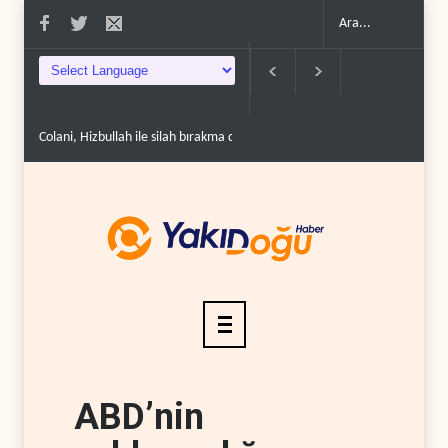
Colani, Hizbullah ile silah bırakma diyaloğu için kanal a..
Uluslararası ra
ABD’nin