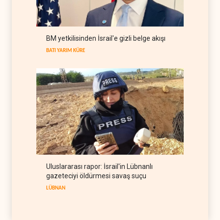
aşamada
İRAN
06 Ağustos 2026
Rusya, Hindistan'a ulaşmak
BM yetkilisinden İsrail'e gizli belge akışı
için yeni güzergah arıyor
BATI YARIM KÜRE
RUSYA
06 Ağustos 2026
Uluslararası rapor: İsrail'in Lübnanlı
gazeteciyi öldürmesi savaş suçu
LÜBNAN