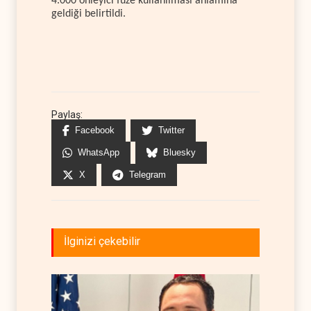
4.000 önleyici füze kullanılması anlamına
geldiği belirtildi.
Paylaş:
Facebook
Twitter
WhatsApp
Bluesky
X
Telegram
İlginizi çekebilir