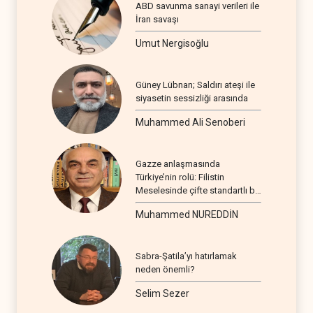
ABD savunma sanayi verileri ile
İran savaşı
Umut Nergisoğlu
Güney Lübnan; Saldırı ateşi ile
siyasetin sessizliği arasında
Muhammed Ali Senoberi
Gazze anlaşmasında
Türkiye’nin rolü: Filistin
Meselesinde çifte standartlı bir
seyir
Muhammed NUREDDİN
Sabra-Şatila’yı hatırlamak
neden önemli?
Selim Sezer