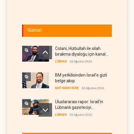
Güncel
Colani, Hizbullah ile silah
bırakma diyaloğu için kanal
arıyor
LÜBNAN
06 Ağustos 2026
BM yetkilisinden İsrail'e gizli
belge akışı
BATI YARIM KÜRE
06 Ağustos 2026
Uluslararası rapor: İsrail'in
Lübnanlı gazeteciyi
öldürmesi savaş suçu
LÜBNAN
06 Ağustos 2026
İsrail basını: Trump'ın İran