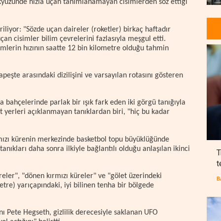
kyüzünde hızla uçan tanımlanamayan cisimlerden söz ettiği
iliyor: "Sözde uçan daireler (roketler) birkaç haftadır
uçan cisimler bilim çevrelerini fazlasıyla meşgul etti.
lerin hızının saatte 12 bin kilometre olduğu tahmin
eşte arasındaki dizilişini ve varsayılan rotasını gösteren
 bahçelerinde parlak bir ışık fark eden iki görgü tanığıyla
t yerleri açıklanmayan tanıklardan biri, "hiç bu kadar
rmızı kürenin merkezinde basketbol topu büyüklüğünde
nıkları daha sonra ilkiyle bağlantılı olduğu anlaşılan ikinci
T
t
eler", "dönen kırmızı küreler" ve "gölet üzerindeki
B
tre) yarıçapındaki, iyi bilinen tenha bir bölgede
 Pete Hegseth, gizlilik derecesiyle saklanan UFO