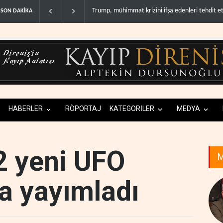
Demokratlar: Trump Batı Şeria'da işgalci yerleş
SON DAKİKA
HABERLER
RÖPORTAJ
KATEGORİLER
MEDYA
2 yeni UFO
M
a yayımladı