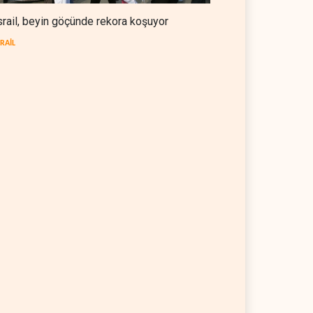
srail, beyin göçünde rekora koşuyor
SRAİL
mbiya kartelleri
Suudi Arabistan, Asya için
yna'daki İHA
petrol fiyatını altı yılın en
olojisinin peşine düştü
düşüğüne indirdi
SYA
06 Ağustos 2026
ARAP DÜNYASI
06 Ağustos 2026