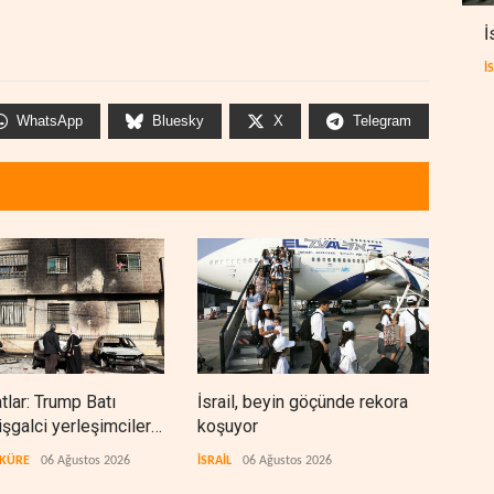
İ
İ
WhatsApp
Bluesky
X
Telegram
lar: Trump Batı
İsrail, beyin göçünde rekora
Kolo
işgalci yerleşimcilere
koşuyor
Ukra
ık sağladı
tekn
 KÜRE
06 Ağustos 2026
İSRAİL
06 Ağustos 2026
AVRA