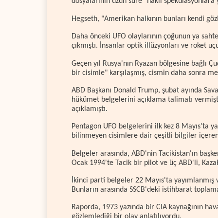
dosyalarının uzun süre "haklı spekülasyonlara yo
Hegseth, "Amerikan halkının bunları kendi gözle
Daha önceki UFO olaylarının çoğunun ya sahte
çıkmıştı. İnsanlar optik illüzyonları ve roket u
Geçen yıl Rusya'nın Ryazan bölgesine bağlı Çu
bir cisimle" karşılaşmış, cismin daha sonra me
ABD Başkanı Donald Trump, şubat ayında Savaş
hükümet belgelerini açıklama talimatı vermişt
açıklamıştı.
Pentagon UFO belgelerini ilk kez 8 Mayıs'ta ya
bilinmeyen cisimlere dair çeşitli bilgiler içer
Belgeler arasında, ABD'nin Tacikistan'ın başke
Ocak 1994'te Tacik bir pilot ve üç ABD'li, Kaz
İkinci parti belgeler 22 Mayıs'ta yayımlanmış v
Bunların arasında SSCB'deki istihbarat toplama
Raporda, 1973 yazında bir CIA kaynağının hava
gözlemlediği bir olay anlatılıyordu.