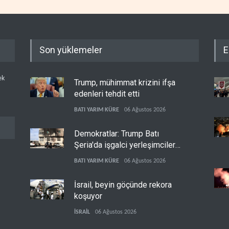
Son yüklemeler
E
ek
Trump, mühimmat krizini ifşa
edenleri tehdit etti
BATI YARIM KÜRE
06 Ağustos 2026
Demokratlar: Trump Batı
Şeria'da işgalci yerleşimcilere
cezasızlık sağladı
BATI YARIM KÜRE
06 Ağustos 2026
İsrail, beyin göçünde rekora
koşuyor
İSRAİL
06 Ağustos 2026