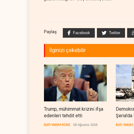
Paylaş:
Facebook
Twitter
İlginizi çekebilir
Trump, mühimmat krizini ifşa
Demokrat
edenleri tehdit etti
Şeria'da 
cezasızl
BATI YARIM KÜRE
06 Ağustos 2026
BATI YARIM