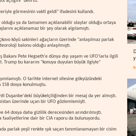
l açtığını" belirtti.
riyle görmesinin vakti geldi" ifadesini kullandı.
 olduğu ya da tamamen açıklanabilir olaylar olduğu ortaya
çuşlarını açıklanamaz bir şey olarak algılamıştı.
çkovo köyü sakinleri ağaçların üzerinde "anlaşılmaz parlak
teoroloji balonu olduğu anlaşılmıştı.
D
 Bakanı Pete Hegseth'e dünya dışı yaşam ve UFO'larla ilgili
y
i. Trump bu kararını "konuya duyulan büyük ilgiyle"
B
yımlamıştı. O tarihte internet sitesine gökyüzündeki
en 158 dosya konulmuştu.
nti Duşanbe'deki büyükelçiliğinden bir mesaj da yer almıştı.
akistan üzerinde uçan bir UFO gözlemlemişti.
e 64 dosya daha gizlilik derecesinden arındırılmıştı.
 faaliyetlerine dair bir CIA raporu da bulunuyordu.
da parlak yeşil renkte ışık saçan tanımlanamayan bir cisim