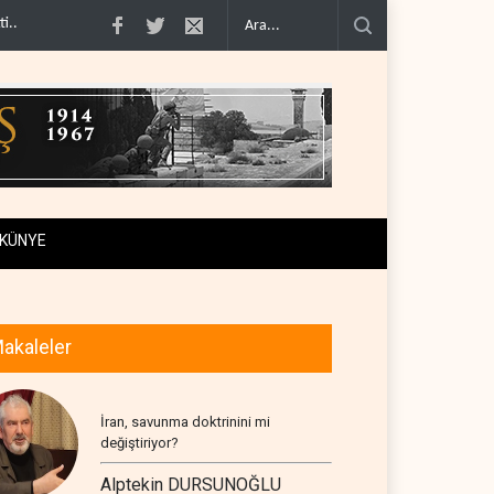
imcilere ..
İsrail, beyin göçünde rekora koşuyor..
Kolombiya kartelleri Ukray
KÜNYE
akaleler
İran, savunma doktrinini mi
değiştiriyor?
Alptekin DURSUNOĞLU