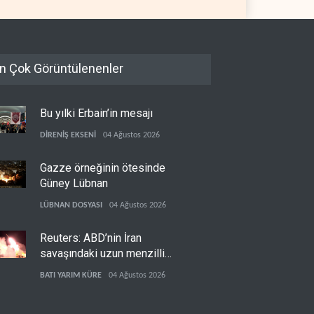
n Çok Görüntülenenler
Bu yılki Erbain’in mesajı
DİRENİŞ EKSENİ
04 Ağustos 2026
Gazze örneğinin ötesinde
Güney Lübnan
LÜBNAN DOSYASI
04 Ağustos 2026
Reuters: ABD’nin İran
savaşındaki uzun menzilli
füze stokları tükenme
BATI YARIM KÜRE
04 Ağustos 2026
noktasına geldi
ABD planları nasıl çöktü?