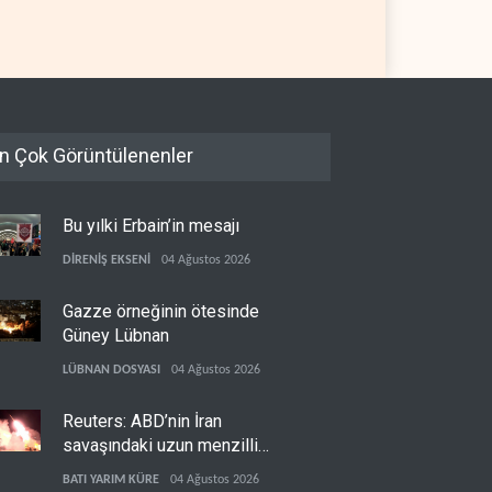
durağan seyrini koruyor
L
05 Ağustos 2026
İRAN
05 Ağustos 2026
n Çok Görüntülenenler
Bu yılki Erbain’in mesajı
DİRENİŞ EKSENİ
04 Ağustos 2026
Gazze örneğinin ötesinde
Güney Lübnan
LÜBNAN DOSYASI
04 Ağustos 2026
Reuters: ABD’nin İran
savaşındaki uzun menzilli
füze stokları tükenme
BATI YARIM KÜRE
04 Ağustos 2026