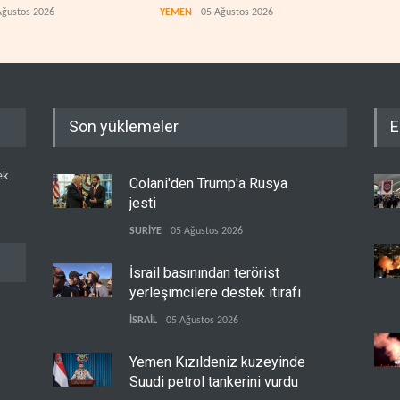
çıktı
Ağustos 2026
YEMEN
05 Ağustos 2026
İSRAİ
Son yüklemeler
E
ek
Colani'den Trump'a Rusya
jesti
SURİYE
05 Ağustos 2026
İsrail basınından terörist
yerleşimcilere destek itirafı
İSRAİL
05 Ağustos 2026
Yemen Kızıldeniz kuzeyinde
Suudi petrol tankerini vurdu