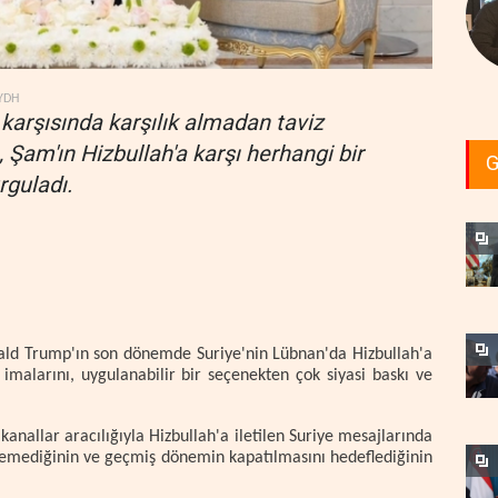
YDH
karşısında karşılık almadan taviz
 Şam'ın Hizbullah'a karşı herhangi bir
G
guladı.
ald Trump'ın son dönemde Suriye'nin Lübnan'da Hizbullah'a
imalarını, uygulanabilir bir seçenekten çok siyasi baskı ve
anallar aracılığıyla Hizbullah'a iletilen Suriye mesajlarında
temediğinin ve geçmiş dönemin kapatılmasını hedeflediğinin