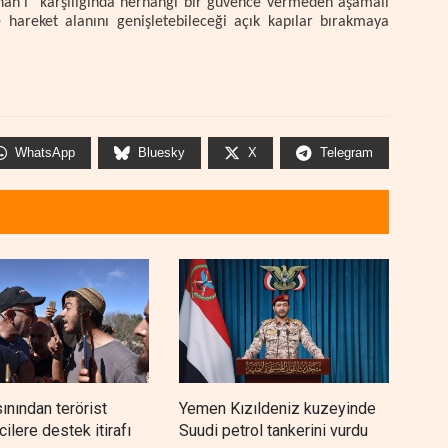
bnan'ı "karşılığında herhangi bir güvence vermeden aşamalı
 hareket alanını genişletebileceği açık kapılar bırakmaya
WhatsApp
Bluesky
X
Telegram
sınından terörist
Yemen Kızıldeniz kuzeyinde
İsra
ilere destek itirafı
Suudi petrol tankerini vurdu
lüks