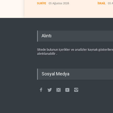
SURİYE
05 Ağustos 2026
İSRAİL
05 
Alıntı
Sitede bulunun içerikler ve analizler kaynak gösteriler
alıntılanabilir .
Sosyal Medya