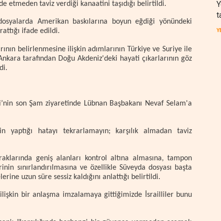
Y
 etmeden taviz verdiği kanaatini taşıdığı belirtildi.
t
dosyalarda Amerikan baskılarına boyun eğdiği yönündeki
attığı ifade edildi.
Y
rının belirlenmesine ilişkin adımlarının Türkiye ve Suriye ile
Ankara tarafından Doğu Akdeniz'deki hayati çıkarlarının göz
di.
i’nin son Şam ziyaretinde Lübnan Başbakanı Nevaf Selam'a
in yaptığı hatayı tekrarlamayın; karşılık almadan taviz
opraklarında geniş alanları kontrol altına almasına, tampon
inin sınırlandırılmasına ve özellikle Süveyda dosyası başta
rine uzun süre sessiz kaldığını anlattığı belirtildi.
lişkin bir anlaşma imzalamaya gittiğimizde İsrailliler bunu