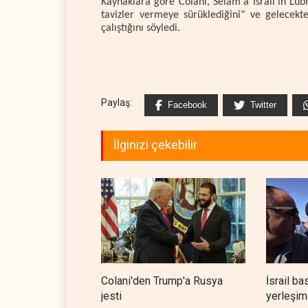
Kaynaklara göre Colani, Selam'a İsrail'in Lü
tavizler vermeye sürüklediğini" ve gelecekte
çalıştığını söyledi.
Paylaş:
Facebook
Twitter
İlginizi çekebilir
Colani'den Trump'a Rusya
İsrail ba
jesti
yerleşimc