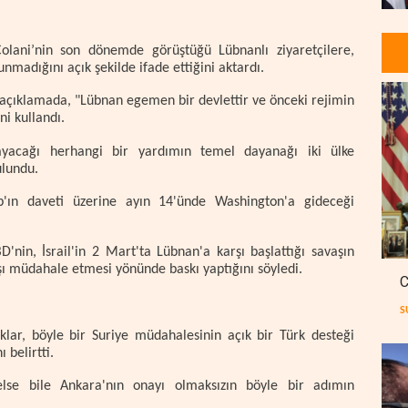
olani’nin son dönemde görüştüğü Lübnanlı ziyaretçilere,
madığını açık şekilde ifade ettiğini aktardı.
ı açıklamada, "Lübnan egemen bir devlettir ve önceki rejimin
ni kullandı.
layacağı herhangi bir yardımın temel dayanağı iki ülke
ulundu.
p'ın daveti üzerine ayın 14'ünde Washington'a gideceği
'nin, İsrail'in 2 Mart'ta Lübnan'a karşı başlattığı savaşın
ı müdahale etmesi yönünde baskı yaptığını söyledi.
C
S
ar, böyle bir Suriye müdahalesinin açık bir Türk desteği
belirtti.
lse bile Ankara'nın onayı olmaksızın böyle bir adımın