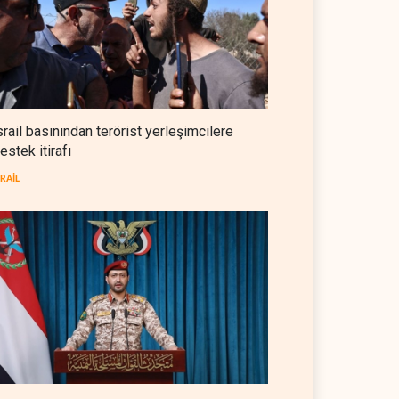
NYT: Washington, İran'ı yine
okuyamadı
BATI YARIM KÜRE
05 Ağustos 2026
İsrailli istihbaratçı: ABD'nin
mühimmatının bittiği iddiası
srail basınından terörist yerleşimcilere
bir iç kavga
estek itirafı
İSRAİL
05 Ağustos 2026
SRAİL
CNN: Stokların erimesi ABD'yi
İran karşısında 'zor kararlara'
sevk ediyor
BATI YARIM KÜRE
05 Ağustos 2026