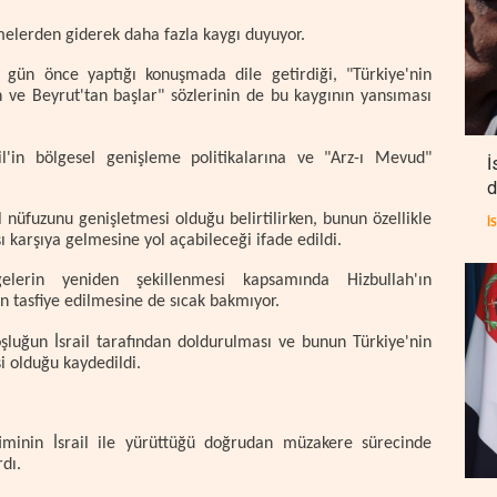
melerden giderek daha fazla kaygı duyuyor.
gün önce yaptığı konuşmada dile getirdiği, "Türkiye'nin
 ve Beyrut'tan başlar" sözlerinin de bu kaygının yansıması
l'in bölgesel genişleme politikalarına ve "Arz-ı Mevud"
İ
d
l nüfuzunu genişletmesi olduğu belirtilirken, bunun özellikle
İ
şı karşıya gelmesine yol açabileceği ifade edildi.
lerin yeniden şekillenmesi kapsamında Hizbullah'ın
n tasfiye edilmesine de sıcak bakmıyor.
oşluğun İsrail tarafından doldurulması ve bunun Türkiye'nin
i olduğu kaydedildi.
timinin İsrail ile yürüttüğü doğrudan müzakere sürecinde
dı.