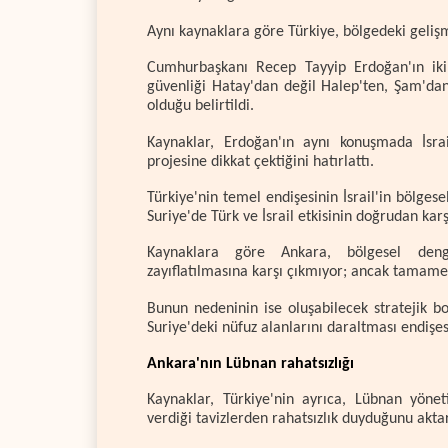
Aynı kaynaklara göre Türkiye, bölgedeki geliş
Cumhurbaşkanı Recep Tayyip Erdoğan'ın iki 
güvenliği Hatay'dan değil Halep'ten, Şam'dan
olduğu belirtildi.
Kaynaklar, Erdoğan'ın aynı konuşmada İsrai
projesine dikkat çektiğini hatırlattı.
Türkiye'nin temel endişesinin İsrail'in bölgese
Suriye'de Türk ve İsrail etkisinin doğrudan kar
Kaynaklara göre Ankara, bölgesel denge
zayıflatılmasına karşı çıkmıyor; ancak tamame
Bunun nedeninin ise oluşabilecek stratejik b
Suriye'deki nüfuz alanlarını daraltması endişes
Ankara'nın Lübnan rahatsızlığı
Kaynaklar, Türkiye'nin ayrıca, Lübnan yöne
verdiği tavizlerden rahatsızlık duyduğunu aktar