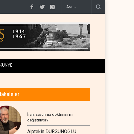
iraf..
Yemen Kızıldeniz kuzeyinde Suudi petrol tankerini vurdu..
İsrail ask
KÜNYE
akaleler
İran, savunma doktrinini mi
değiştiriyor?
Alptekin DURSUNOĞLU