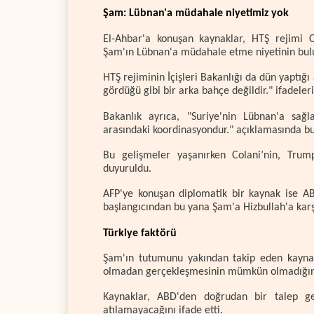
Şam: Lübnan'a müdahale niyetimiz yok
El-Ahbar'a konuşan kaynaklar, HTŞ rejimi C
Şam'ın Lübnan'a müdahale etme niyetinin bulun
HTŞ rejiminin İçişleri Bakanlığı da dün yaptığ
gördüğü gibi bir arka bahçe değildir." ifadeleri
Bakanlık ayrıca, "Suriye'nin Lübnan'a sağ
arasındaki koordinasyondur." açıklamasında b
Bu gelişmeler yaşanırken Colani’nin, Trum
duyuruldu.
AFP'ye konuşan diplomatik bir kaynak ise ABD
başlangıcından bu yana Şam'a Hizbullah'a karş
Türkiye faktörü
Şam'ın tutumunu yakından takip eden kaynakl
olmadan gerçekleşmesinin mümkün olmadığını 
Kaynaklar, ABD'den doğrudan bir talep ge
atılamayacağını ifade etti.