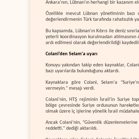
Ankara'nın, Lübnan'ın herhangi bir kazanım elde
Özellikle mevcut Lübnan yönetiminin bazı 
değerlendirmenin Türk tarafında rahatsızlık yar
Bu kapsamda, Lübnan'ın Kıbrıs ile deniz sınırla
yeterli koordinasyon kurulmadan atılmasının 
ardı edilmesi olarak değerlendirildiği kaydedil
Colani’den Selam'a uyarı
Konuyu yakından takip eden kaynaklar, Colan
bazı uyarılarda bulunduğunu aktardı.
Kaynaklara göre Colani, Selam'a "Suriye'n
vermeyin." mesajı verdi.
Colani’nin, HTŞ rejiminin İsrail'in Suriye t
bölge çevresinde Suriye ordusunun hareketler
olmak üzere iç işlerine yönelik İsrail müdahalele
Ancak Colani’nin, "Güvenlik düzenlemelerine i
reddetti." dediği aktarıldı.