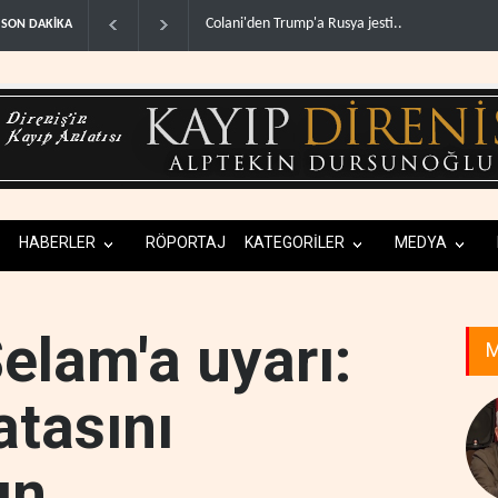
İsrail basınından terörist yerleşimcilere destek it
SON DAKİKA
HABERLER
RÖPORTAJ
KATEGORİLER
MEDYA
elam'a uyarı:
M
atasını
ın