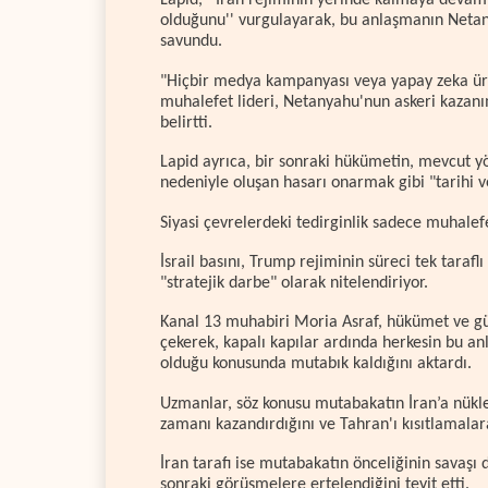
Lapid, ''İran rejiminin yerinde kalmaya devam 
olduğunu'' vurgulayarak, bu anlaşmanın Netany
savundu.
"Hiçbir medya kampanyası veya yapay zeka ürü
muhalefet lideri, Netanyahu'nun askeri kazanım
belirtti.
Lapid ayrıca, bir sonraki hükümetin, mevcut yö
nedeniyle oluşan hasarı onarmak gibi "tarihi v
Siyasi çevrelerdeki tedirginlik sadece muhalefet
İsrail basını, Trump rejiminin süreci tek tarafl
"stratejik darbe" olarak nitelendiriyor.
Kanal 13 muhabiri Moria Asraf, hükümet ve güv
çekerek, kapalı kapılar ardında herkesin bu anla
olduğu konusunda mutabık kaldığını aktardı.
Uzmanlar, söz konusu mutabakatın İran’a nükle
zamanı kazandırdığını ve Tahran'ı kısıtlamala
İran tarafı ise mutabakatın önceliğinin savaş
sonraki görüşmelere ertelendiğini teyit etti.