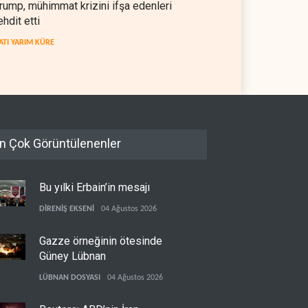
rump, mühimmat krizini ifşa edenleri
kratlar: Trump Batı
İsrail, beyin göçünde rekora
ehdit etti
a'da işgalci yerleşimcilere
koşuyor
ATI YARIM KÜRE
sızlık sağladı
 YARIM KÜRE
06 Ağustos 2026
İSRAİL
06 Ağustos 2026
n Çok Görüntülenenler
Bu yılki Erbain’in mesajı
DİRENİŞ EKSENİ
04 Ağustos 2026
Gazze örneğinin ötesinde
Güney Lübnan
LÜBNAN DOSYASI
04 Ağustos 2026