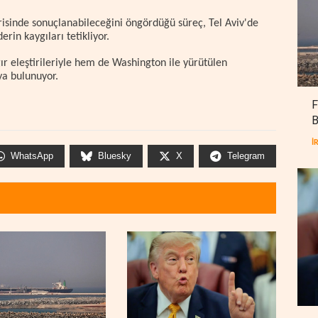
risinde sonuçlanabileceğini öngördüğü süreç, Tel Aviv'de
erin kaygıları tetikliyor.
r eleştirileriyle hem de Washington ile yürütülen
ıya bulunuyor.
F
B
İ
WhatsApp
Bluesky
X
Telegram