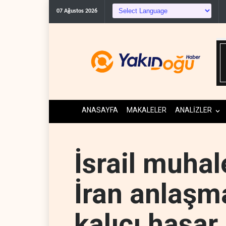
ABD'den Kü
07 Ağustos 2026
ANASAYFA
MAKALELER
ANALİZLER
İsrail muhal
İran anlaşma
kalıcı hasar