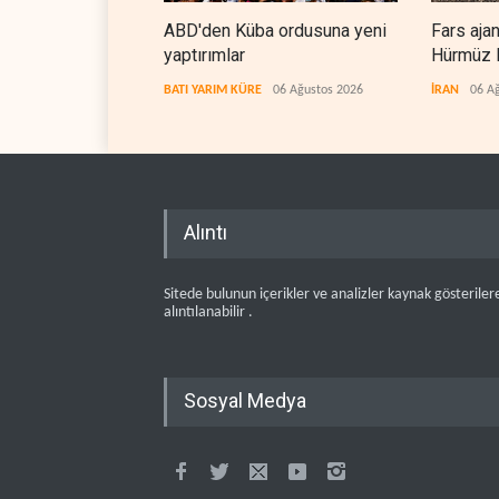
ABD'den Küba ordusuna yeni
Fars aja
yaptırımlar
Hürmüz B
koridorla
BATI YARIM KÜRE
06 Ağustos 2026
İRAN
06 A
Alıntı
Sitede bulunun içerikler ve analizler kaynak gösteriler
alıntılanabilir .
Sosyal Medya