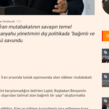
sar bırakacak
YDH
D-İran mutabakatının savaşın temel
tanyahu yönetimini dış politikada "bağımlı ve
G
nü savundu.
le İran arasında taslak aşamasında olan nükleer mutabakatı
irini karşılamadığını belirten Lapid, Başbakan Benyamin
 dışarıdan talimat alan bağımlı bir yapı" oluşturmakla