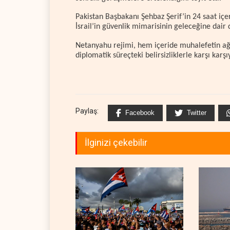
Pakistan Başbakanı Şehbaz Şerif’in 24 saat içe
İsrail’in güvenlik mimarisinin geleceğine dair d
Netanyahu rejimi, hem içeride muhalefetin ağı
diplomatik süreçteki belirsizliklerle karşı karş
Paylaş:
Facebook
Twitter
İlginizi çekebilir