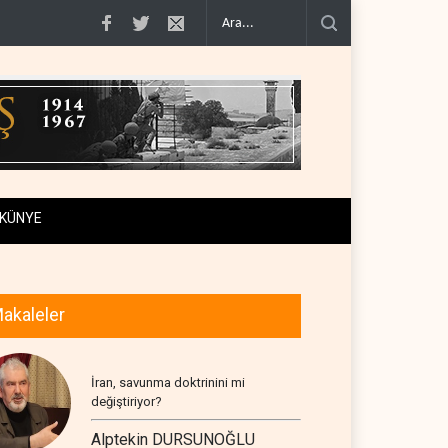
 geçiş..
Trump, mühimmat krizini ifşa edenleri tehdit etti..
Demokratlar: Tr
KÜNYE
akaleler
İran, savunma doktrinini mi
değiştiriyor?
Alptekin DURSUNOĞLU