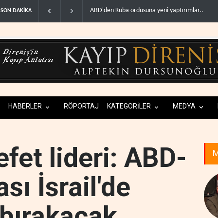
ba ordusuna yeni yaptırımlar..
Fars ajansı: İran ve Umman Hürmüz Boğazı için
SON DAKİKA
HABERLER
RÖPORTAJ
KATEGORİLER
MEDYA
efet lideri: ABD-
M
sı İsrail'de
 bırakacak