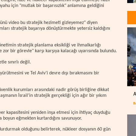
ettiğini, füze ve nükleer kapasitenin inşa edilmeye hazır
ahu için "mutlak bir başarısızlık" anlamına geldiğini
nü video bu stratejik hezimeti gizleyemez" diyen
ları stratejik başarıya dönüştürmekte yetersiz kaldığını
netimin stratejik planlama eksikliği ve ihmalkarlığı
e zor bir görevle" karşı karşıya kalacağı uyarısında bulundu.
le sınırlı değil.
ı yürütmesini ve Tel Aviv’i devre dışı bırakmasını bir
enlik kurumları arasındaki nadir görüş birliğine dikkat
A
şmanın İsrail'in stratejik gerçekliği için ağır bir yıkım
B
er kapasitesini yeniden inşa etmesi için ihtiyaç duyduğu
ra boyun eğmekten kurtardığını savunuyor.
ı durdurmak olduğunu belirterek, nükleer dosyanın 60 gün