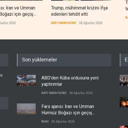
T
nsı: İran ve Umman
Trump, mühimmat krizini ifşa
Demo
t
oğazı için geçiş
edenleri tehdit etti
Şeri
B
rında anlaştı
ceza
ğustos 2026
BATI YARIM KÜRE
06 Ağustos 2026
BATI
Son yüklemeler
E
ek
ABD'den Küba ordusuna yeni
yaptırımlar
BATI YARIM KÜRE
06 Ağustos 2026
Fars ajansı: İran ve Umman
Hürmüz Boğazı için geçiş
koridorlarında anlaştı
İRAN
06 Ağustos 2026