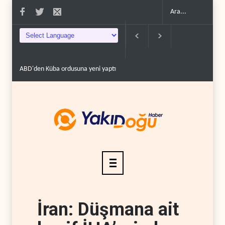
ABD'den Küba ordusuna yeni yaptırımlar..
Fars ajansı: İran ve Umman H
İran: Düşmana ait