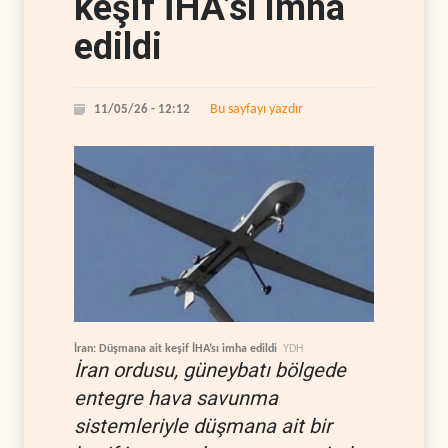
keşif İHA’sı imha
edildi
Bu sayfayı yazdır
11/05/26 - 12:12
İran: Düşmana ait keşif İHA’sı imha edildi
YDH
İran ordusu, güneybatı bölgede
entegre hava savunma
sistemleriyle düşmana ait bir