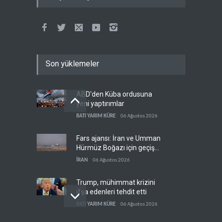
Son yüklemeler
ABD'den Küba ordusuna
yeni yaptırımlar
BATI YARIM KÜRE
06 Ağustos 2026
Fars ajansı: İran ve Umman
Hürmüz Boğazı için geçiş
koridorlarında anlaştı
İRAN
06 Ağustos 2026
Trump, mühimmat krizini
ifşa edenleri tehdit etti
BATI YARIM KÜRE
06 Ağustos 2026