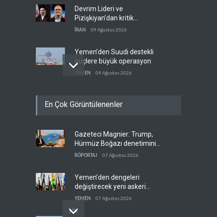
Devrim Lideri ve
Pizişkiyan’dan kritik
görüşme
İRAN
09 Ağustos 2026
Yemen’den Suudi destekli
güçlere büyük operasyon
YEMEN
09 Ağustos 2026
Grönland’da izinsiz sondaj
En Çok Görüntülenenler
hamlesi
BATI YARIM KÜRE
09 Ağustos 2026
Gazeteci Magnier: Trump,
Arakçi: ‘İran, tüm baskılara
Hürmüz Boğazı denetimini
rağmen direnişini
doğrudan İran ve Umman'a
sürdürecek’
RÖPORTAJ
07 Ağustos 2026
İRAN
09 Ağustos 2026
teslim etti
Yemen’den dengeleri
değiştirecek yeni askeri
denklem
YEMEN
07 Ağustos 2026