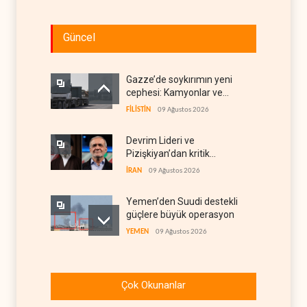
Güncel
Gazze’de soykırımın yeni
cephesi: Kamyonlar ve
sürücüler de hedefte
FİLİSTİN
09 Ağustos 2026
Devrim Lideri ve
Pizişkiyan’dan kritik
görüşme
İRAN
09 Ağustos 2026
Yemen’den Suudi destekli
güçlere büyük operasyon
YEMEN
09 Ağustos 2026
Grönland’da izinsiz sondaj
hamlesi
Çok Okunanlar
BATI YARIM KÜRE
09 Ağustos 2026