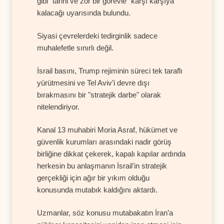
gibi "tarihi ve zor bir görevle" karşı karşıya
kalacağı uyarısında bulundu.
Siyasi çevrelerdeki tedirginlik sadece
muhalefetle sınırlı değil.
İsrail basını, Trump rejiminin süreci tek taraflı
yürütmesini ve Tel Aviv’i devre dışı
bırakmasını bir "stratejik darbe" olarak
nitelendiriyor.
Kanal 13 muhabiri Moria Asraf, hükümet ve
güvenlik kurumları arasındaki nadir görüş
birliğine dikkat çekerek, kapalı kapılar ardında
herkesin bu anlaşmanın İsrail'in stratejik
gerçekliği için ağır bir yıkım olduğu
konusunda mutabık kaldığını aktardı.
Uzmanlar, söz konusu mutabakatın İran’a