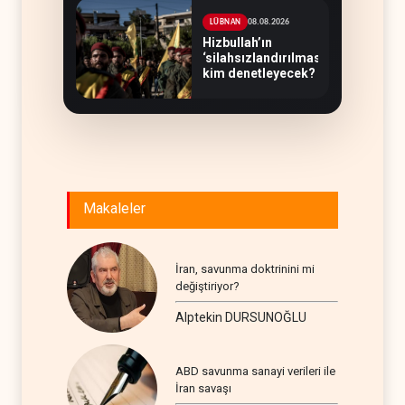
08.08.2026
LÜBNAN
Hizbullah’ın
‘silahsızlandırılmasını’
kim denetleyecek?
Makaleler
İran, savunma doktrinini mi
değiştiriyor?
Alptekin DURSUNOĞLU
ABD savunma sanayi verileri ile
İran savaşı