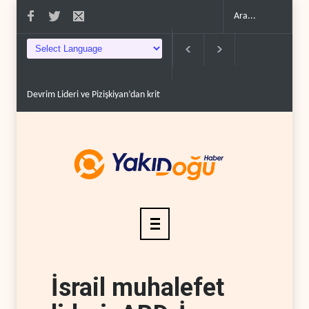
Devrim Lideri ve Pizişkiyan’dan kritik görüşme..
Yemen’den Suudi destekl
İsrail muhalefet