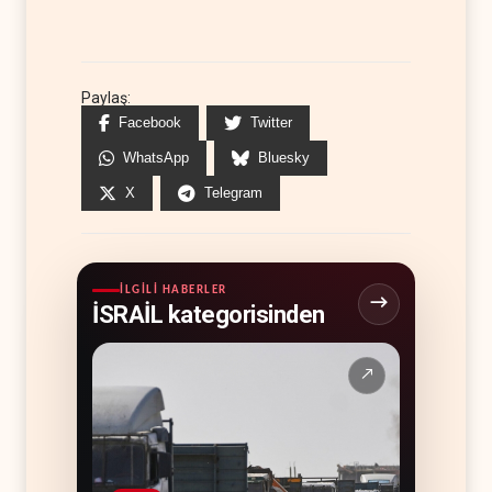
Paylaş:
Facebook
Twitter
WhatsApp
Bluesky
X
Telegram
İLGILI HABERLER
İSRAİL kategorisinden
↗