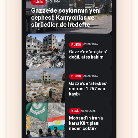
09.08.2026
FİLİSTİN
Gazze’de soykırımın yeni
cephesi: Kamyonlar ve
sürücüler de hedefte
09.08.2026
FİLİSTİN
Gazze’de 'ateşkes'
değil, ateş hakim
08.08.2026
FİLİSTİN
Gazze’de ‘ateşkes’
sonrası 1.257 can
kaybı
08.08.2026
İSRAİL
Mossad’ın İran'a
karşı Kürt planı
neden çöktü?