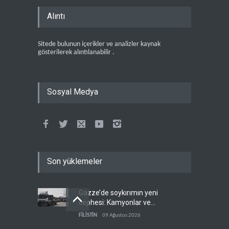
Alıntı
Sitede bulunun içerikler ve analizler kaynak
gösterilerek alıntılanabilir .
Sosyal Medya
Son yüklemeler
Gazze’de soykırımın yeni
cephesi: Kamyonlar ve
sürücüler de hedefte
FİLİSTİN
09 Ağustos 2026