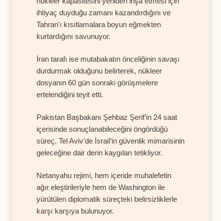
nükleer kapasitesini yeniden inşa etmesi için
ihtiyaç duyduğu zamanı kazandırdığını ve
Tahran'ı kısıtlamalara boyun eğmekten
kurtardığını savunuyor.
İran tarafı ise mutabakatın önceliğinin savaşı
durdurmak olduğunu belirterek, nükleer
dosyanın 60 gün sonraki görüşmelere
ertelendiğini teyit etti.
Pakistan Başbakanı Şehbaz Şerif’in 24 saat
içerisinde sonuçlanabileceğini öngördüğü
süreç, Tel Aviv'de İsrail’in güvenlik mimarisinin
geleceğine dair derin kaygıları tetikliyor.
Netanyahu rejimi, hem içeride muhalefetin
ağır eleştirileriyle hem de Washington ile
yürütülen diplomatik süreçteki belirsizliklerle
karşı karşıya bulunuyor.