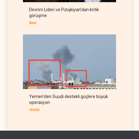
Hürmüz krizi Guyana ve
Afrika'daki petrol
Devrim Lideri ve Pizişkiyan’dan kritik
üreticilerine yaradı
görüşme
AFRİKA
09 Ağustos 2026
İRAN
Yemen’den Suudi destekli güçlere büyük
operasyon
YEMEN