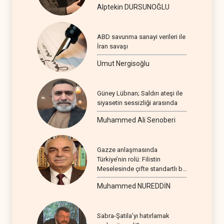
Alptekin DURSUNOĞLU
ABD savunma sanayi verileri ile
İran savaşı
Umut Nergisoğlu
Güney Lübnan; Saldırı ateşi ile
siyasetin sessizliği arasında
Muhammed Ali Senoberi
Gazze anlaşmasında
Türkiye’nin rolü: Filistin
Meselesinde çifte standartlı bir
seyir
Muhammed NUREDDİN
Sabra-Şatila’yı hatırlamak