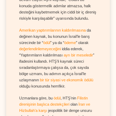
konuda göstermelik adımlar atmazsa, halk
desteğini kaybetmemek için ciddi bir iç direniş
riskiyle karşılaşabilir” uyarısında bulundu.
Amerikan yaptırımlarının kaldırılmasına
da
değinen kaynak, bu konunun İsrail’le barış
sürecinde bir “
ödül
” ya da “
ödeme
” olarak
değerlendirilemeyeceğini
iddia ederek,
“Yaptırımların kaldırılması
ayrı bir meseledir
”
ifadesini kullandı. HTŞ'li kaynak süreci
sıradanlaştırmaya çalışsa da, çok sayıda
bölge uzmanı, bu adımın açıkça İsrail’le
uzlaşmanın
bir tür siyasi ve ekonomik ödülü
olduğu konusunda hemfikir.
Uzmanlara göre, bu
ödül
, HTŞ’nin
Filistin
direnişinin başlıca destekçileri
olan
İran ve
Hizbullah’a karşı
jeopolitik bir denge unsuru