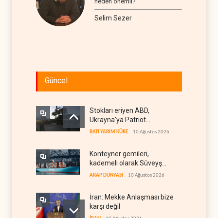
neden önemli?
Selim Sezer
Güncel
Stokları eriyen ABD,
Ukrayna'ya Patriot
vermemek için bahane
BATI YARIM KÜRE
10 Ağustos 2026
arıyor
Konteyner gemileri,
kademeli olarak Süveyş
güzergahına dönüyor
ARAP DÜNYASI
10 Ağustos 2026
İran: Mekke Anlaşması bize
karşı değil