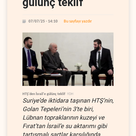
gülünç teklif
Bu sayfayı yazdır
07/07/25 - 14:10
HTŞ'den İsrail'e gülünç teklif
YDH
Suriye’de iktidara taşınan HTŞ’nin,
Golan Tepeleri’nin 3'te biri,
Lübnan topraklarının kuzeyi ve
Fırat’tan İsrail’e su aktarımı gibi
tartışmalı şartlar karşılığında