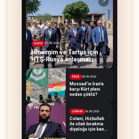
↗
09.08.2026
SURİYE
Hmeimim ve Tartus için
HTŞ-Rusya anlaşması
08.08.2026
İSRAİL
Mossad’ın İran'a
karşı Kürt planı
neden çöktü?
06.08.2026
LÜBNAN
Colani, Hizbullah
ile silah bırakma
diyaloğu için kanal
arıyor