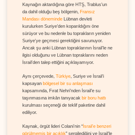
Kaynağın aktardığına göre HTŞ, Trablus’un
da dahil olduğu beş bölgenin,
Fransız
Mandası döneminde
Lübnan devleti
kurulurken Suriye’den koparıldığını öne
sürüyor ve bu nedenle bu toprakların yeniden
Suriye'ye geçmesi gerektiğini savunuyor.
Ancak şu anki Lübnan topraklarının İsrail'le ne
ilgisi olduğunu ve Lübnan topraklarını neden
İsrail'den talep ettiğini açıklayamıyor.
Aynı çerçevede,
Türkiye
, Suriye ve İsrail’i
kapsayan
bölgesel bir su anlaşması
kapsamında, Fırat Nehri’nden İsrail’e su
taşınmasına imkân tanıyacak
bir boru hattı
kurulması seçeneği de teklif paketine dahil
ediliyor.
Kaynak, örgüt lideri Colani'nin “
İsrail'e benzeri
görülmemiş bir açıklık
” sergilediğini ve İsrail’le