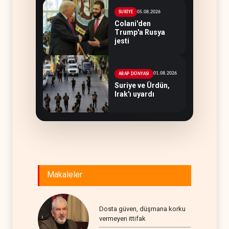
05.08.2026
SURİYE
Colani'den
Trump'a Rusya
jesti
01.08.2026
ARAP DÜNYASI
Suriye ve Ürdün,
Irak'ı uyardı
Makaleler
Dosta güven, düşmana korku
vermeyen ittifak