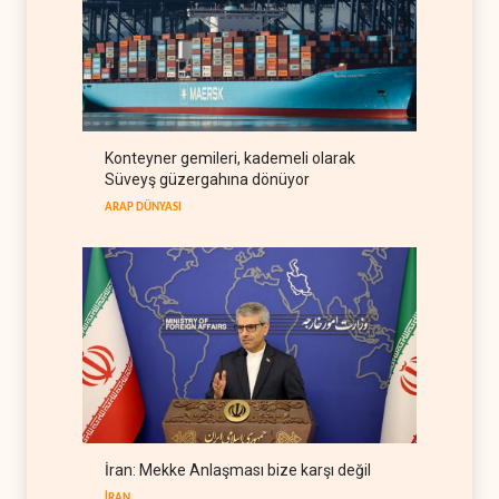
İran, Hürmüz hamlesiyle
denklemi değiştirdi
İRAN
10 Ağustos 2026
Senatör Murphy: İsrail’in
Konteyner gemileri, kademeli olarak
adımları ABD’nin güvenlik
Süveyş güzergahına dönüyor
hedefleriyle çelişiyor
BATI YARIM KÜRE
10 Ağustos 2026
ARAP DÜNYASI
İran: Mekke Anlaşması bize karşı değil
İRAN