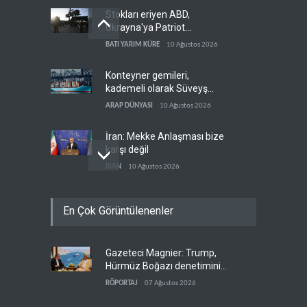
Stokları eriyen ABD,
Ukrayna'ya Patriot
vermemek için bahane
BATI YARIM KÜRE
10 Ağustos 2026
arıyor
Konteyner gemileri,
kademeli olarak Süveyş
güzergahına dönüyor
ARAP DÜNYASI
10 Ağustos 2026
İran: Mekke Anlaşması bize
karşı değil
İRAN
10 Ağustos 2026
Lübnan ordusuna silah var,
En Çok Görüntülenenler
İsrail'e karşı caydırıcılık yok
LÜBNAN DOSYASI
10 Ağustos 2026
Gazeteci Magnier: Trump,
Trump ara seçimler
Hürmüz Boğazı denetimini
öncesinde iki büyük krizle
doğrudan İran ve Umman'a
karşı karşıya
RÖPORTAJ
07 Ağustos 2026
BATI YARIM KÜRE
10 Ağustos 2026
teslim etti