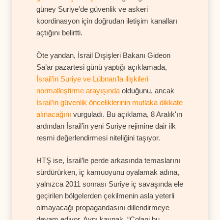
güney Suriye’de güvenlik ve askeri
koordinasyon için doğrudan iletişim kanalları
açtığını belirtti.
Öte yandan, İsrail Dışişleri Bakanı Gideon
Sa’ar pazartesi günü yaptığı açıklamada,
İsrail’in Suriye ve Lübnan’la ilişkileri
normalleştirme arayışında
olduğunu, ancak
İsrail’in güvenlik önceliklerinin mutlaka dikkate
alınacağını
vurguladı. Bu açıklama, 8 Aralık'ın
ardından İsrail’in yeni Suriye rejimine dair ilk
resmi değerlendirmesi niteliğini taşıyor.
HTŞ ise, İsrail’le perde arkasında temaslarını
sürdürürken, iç kamuoyunu oyalamak adına,
yalnızca 2011 sonrası Suriye iç savaşında ele
geçirilen bölgelerden çekilmenin asla yeterli
olmayacağı propagandasını dillendirmeye
devam ediyor. Aynı kaynak, “Colani bu