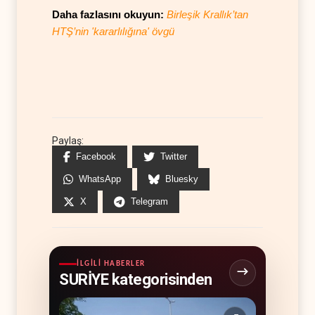
Daha fazlasını okuyun:
Birleşik Krallık’tan
HTŞ’nin 'kararlılığına' övgü
Paylaş:
Facebook
Twitter
WhatsApp
Bluesky
X
Telegram
İLGILI HABERLER
SURİYE kategorisinden