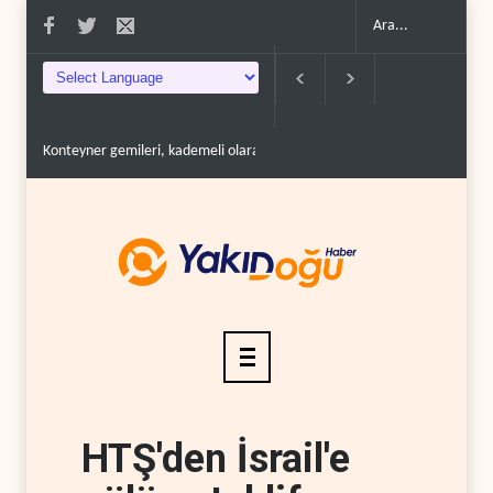
güzergahına d..
İran: Mekke Anlaşması bize karşı değil..
Lübnan ordusuna sil
HTŞ'den İsrail'e