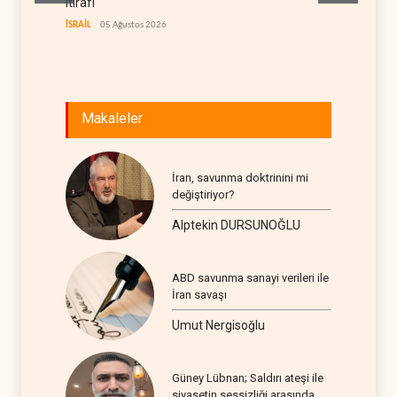
itirafı
tankeri
İSRAİL
05 Ağustos 2026
YEMEN
Makaleler
İran, savunma doktrinini mi
değiştiriyor?
Alptekin DURSUNOĞLU
ABD savunma sanayi verileri ile
İran savaşı
Umut Nergisoğlu
Güney Lübnan; Saldırı ateşi ile
siyasetin sessizliği arasında