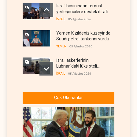
İsrail basınından terörist
yerleşimcilere destek itirafı
İSRAİL
05 Ağustos 2026
Yemen Kızıldeniz kuzeyinde
Suudi petrol tankerini vurdu
YEMEN
05 Ağustos 2026
İsrail askerlerinin
Lübnan'daki lüks oteli
yağmaladığı ortaya çıktı
İSRAİL
05 Ağustos 2026
Hürmüz ve Babülmendep
boğazlarında gemi trafiği
Çok Okunanlar
durağan seyrini koruyor
İRAN
05 Ağustos 2026
Musk, Suudi rejimiyle birlikte
X'te muhalif avına başladı
ARAP DÜNYASI
05 Ağustos 2026