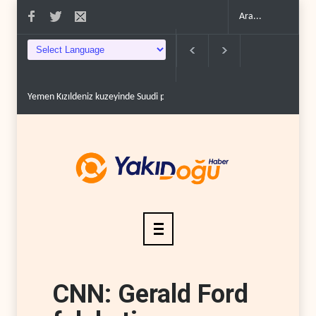
rol tankerini vurdu..
İsrail askerlerinin Lübnan'daki lüks oteli yağmaladığ�..
CNN: Gerald Ford