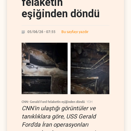
felaketin
eşiğinden döndü
Bu sayfayı yazdır
05/06/26 - 07:55
CNN: Gerald Ford felaketin eşiğinden döndü
YDH
CNN'in ulaştığı görüntüler ve
tanıklıklara göre, USS Gerald
Ford'da İran operasyonları