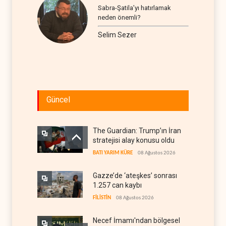
Sabra-Şatila’yı hatırlamak
neden önemli?
Selim Sezer
Güncel
The Guardian: Trump’ın İran
stratejisi alay konusu oldu
BATI YARIM KÜRE
08 Ağustos 2026
Gazze’de ‘ateşkes’ sonrası
1.257 can kaybı
FİLİSTİN
08 Ağustos 2026
Necef İmamı'ndan bölgesel