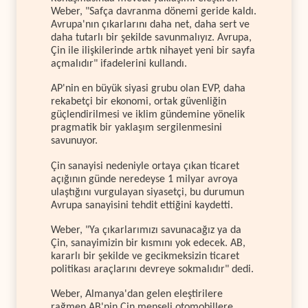
Weber, "Safça davranma dönemi geride kaldı.
Avrupa'nın çıkarlarını daha net, daha sert ve
daha tutarlı bir şekilde savunmalıyız. Avrupa,
Çin ile ilişkilerinde artık nihayet yeni bir sayfa
açmalıdır" ifadelerini kullandı.
AP'nin en büyük siyasi grubu olan EVP, daha
rekabetçi bir ekonomi, ortak güvenliğin
güçlendirilmesi ve iklim gündemine yönelik
pragmatik bir yaklaşım sergilenmesini
savunuyor.
Çin sanayisi nedeniyle ortaya çıkan ticaret
açığının günde neredeyse 1 milyar avroya
ulaştığını vurgulayan siyasetçi, bu durumun
Avrupa sanayisini tehdit ettiğini kaydetti.
Weber, "Ya çıkarlarımızı savunacağız ya da
Çin, sanayimizin bir kısmını yok edecek. AB,
kararlı bir şekilde ve gecikmeksizin ticaret
politikası araçlarını devreye sokmalıdır" dedi.
Weber, Almanya'dan gelen eleştirilere
rağmen AB'nin Çin menşeli otomobillere