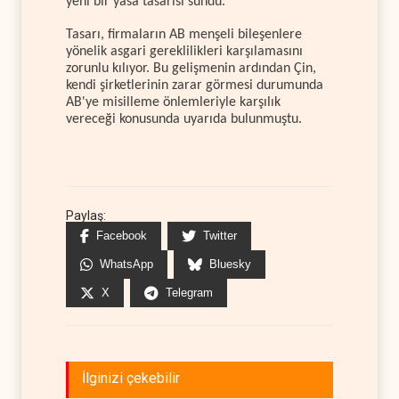
yeni bir yasa tasarısı sundu.
Tasarı, firmaların AB menşeli bileşenlere
yönelik asgari gereklilikleri karşılamasını
zorunlu kılıyor. Bu gelişmenin ardından Çin,
kendi şirketlerinin zarar görmesi durumunda
AB'ye misilleme önlemleriyle karşılık
vereceği konusunda uyarıda bulunmuştu.
Paylaş:
Facebook
Twitter
WhatsApp
Bluesky
X
Telegram
İlginizi çekebilir