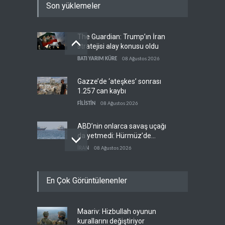
Son yüklemeler
The Guardian: Trump’ın İran
stratejisi alay konusu oldu
BATI YARIM KÜRE
08 Ağustos 2026
Gazze’de ‘ateşkes’ sonrası
1.257 can kaybı
FİLİSTİN
08 Ağustos 2026
ABD’nin onlarca savaş uçağı
da yetmedi: Hürmüz’de
gemi vuruldu
İRAN
08 Ağustos 2026
Necef İmamı'ndan bölgesel
En Çok Görüntülenenler
'Arap projesi' uyarısı
IRAK
08 Ağustos 2026
Maariv: Hizbullah oyunun
Mossad’ın İran'a karşı Kürt
kurallarını değiştiriyor
planı neden çöktü?