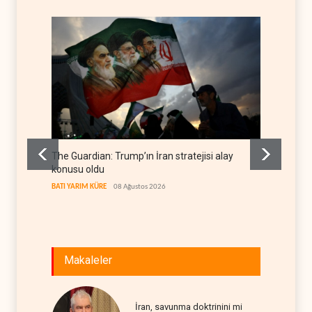
The Guardian: Trump’ın İran stratejisi alay
Gazze’
konusu oldu
FİLİSTİN
BATI YARIM KÜRE
08 Ağustos 2026
Makaleler
İran, savunma doktrinini mi