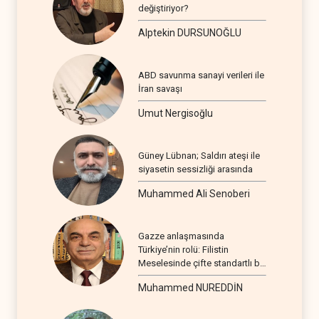
değiştiriyor?
Alptekin DURSUNOĞLU
ABD savunma sanayi verileri ile
İran savaşı
Umut Nergisoğlu
Güney Lübnan; Saldırı ateşi ile
siyasetin sessizliği arasında
Muhammed Ali Senoberi
Gazze anlaşmasında
Türkiye’nin rolü: Filistin
Meselesinde çifte standartlı bir
seyir
Muhammed NUREDDİN