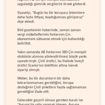
uyguladığı gümrük vergilerini örnek gösterdi.
Siyasetçi, "Bugün bu tür koruyucu önlemlere
daha fazla ihtiyaç duyduğumuzu görüyoruz"
diye ekledi.
Bild gazetesinin haberinde, zaman zaman
vergi mükelleflerinin fonlarının Çin
ekonomisini sübvanse etmek için kullanıldığı
belirtildi.
Yakın zamanda AB fonlarının 380 Çin menşeli
otobüsün alımına yönlendirilmesi büyük yankı
uyandırmıştı. Çinli üretici, bu ihalede İsveçli
üretici Scania'nın teklifinin altına inerek
siparişi almıştı.
Weber, bu tür durumların bir daha
tekrarlanmaması gerektiğini, Avrupa
desteğinin Çinli şirketlere fayda sağlamaması
gerektiğini ifade etti.
Gelecekte geçerli olması gereken kuralı ise
"Avrupa'da satış yapmak isteyen, Avrupa