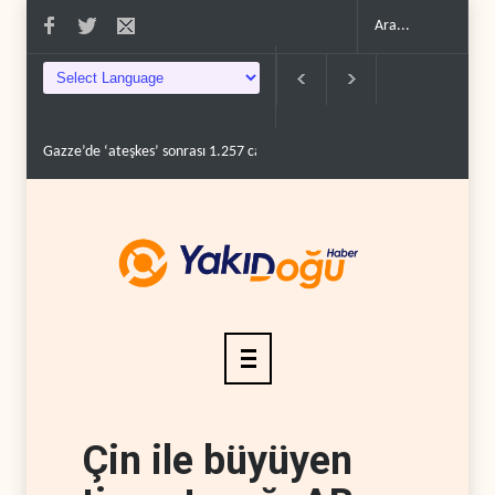
Gazze’de ‘ateşkes’ sonrası 1.257 can kaybı..
ABD’nin onlarca savaş uç
Çin ile büyüyen