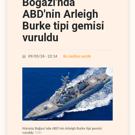
Boğazı'nda
ABD'nin Arleigh
Burke tipi gemisi
vuruldu
Bu sayfayı yazdır
09/05/26 - 22:14
Hürmüz Boğazı'nda ABD'nin Arleigh Burke tipi gemisi
vuruldu
YDH