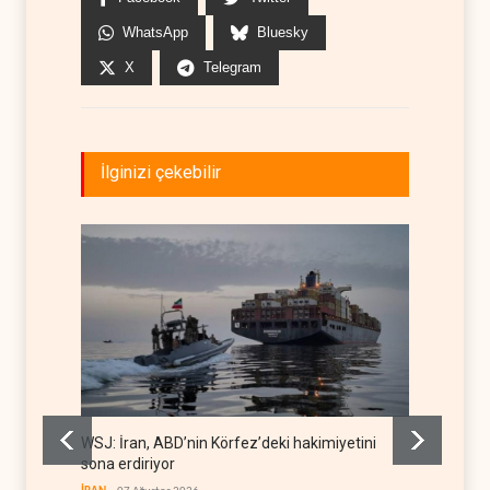
WhatsApp
Bluesky
X
Telegram
İlginizi çekebilir
WSJ: İran, ABD’nin Körfez’deki hakimiyetini
İran: A
sona erdiriyor
uğrattı