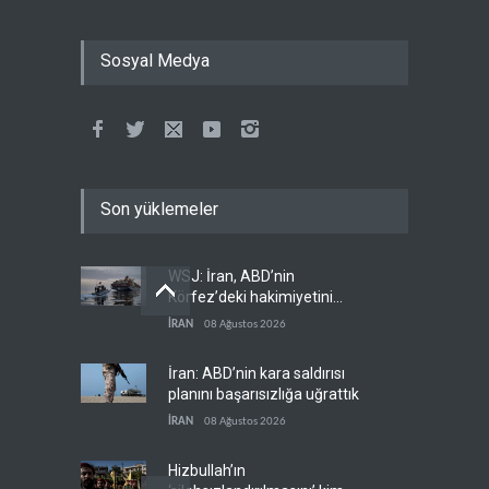
Sosyal Medya
Son yüklemeler
WSJ: İran, ABD’nin
Körfez’deki hakimiyetini
sona erdiriyor
İRAN
08 Ağustos 2026
İran: ABD’nin kara saldırısı
planını başarısızlığa uğrattık
İRAN
08 Ağustos 2026
Hizbullah’ın