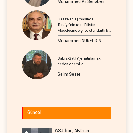
Muhammed Ali Senoberi
Gazze anlaşmasında
Türkiye’nin rolü: Filistin
Meselesinde çifte standartlı bir
seyir
Muhammed NUREDDİN
Sabra-Şatila’yı hatırlamak
neden önemli?
Selim Sezer
Güncel
WSJ: İran, ABD’nin