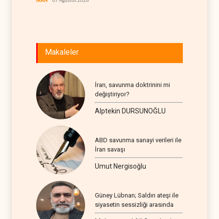
İRAN
07 Ağustos 2026
İRAN
07
Makaleler
İran, savunma doktrinini mi
değiştiriyor?
Alptekin DURSUNOĞLU
ABD savunma sanayi verileri ile
İran savaşı
Umut Nergisoğlu
Güney Lübnan; Saldırı ateşi ile
siyasetin sessizliği arasında