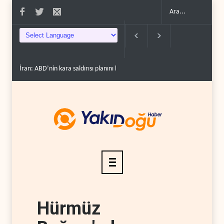
İran: ABD’nin kara saldırısı planını başarısızlı..
Hizbullah’ın ‘silahsızland
Hürmüz