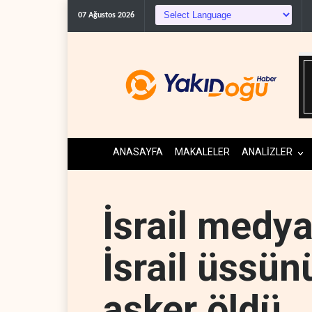
07 Ağustos 2026
ANASAYFA
MAKALELER
ANALİZLER
İsrail medya
İsrail üssün
asker öldü