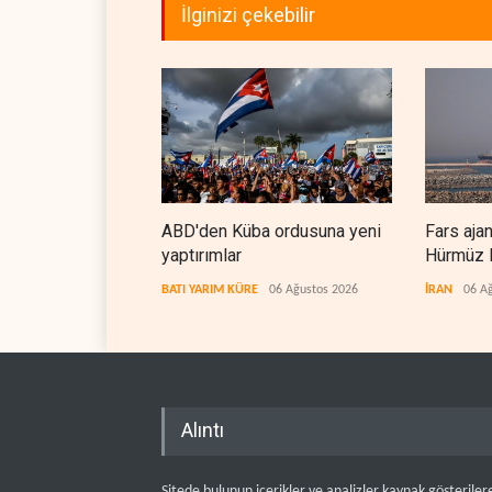
İlginizi çekebilir
ABD'den Küba ordusuna yeni
Fars aja
yaptırımlar
Hürmüz B
koridorla
BATI YARIM KÜRE
06 Ağustos 2026
İRAN
06 A
Alıntı
Sitede bulunun içerikler ve analizler kaynak gösteriler