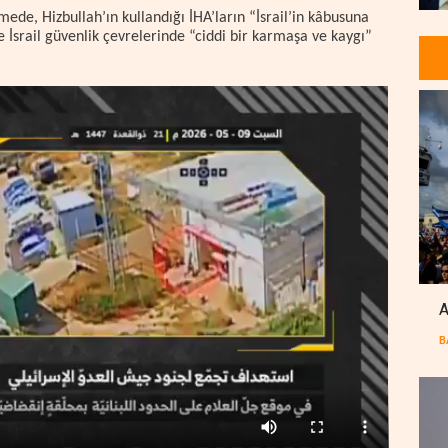
ede, Hizbullah’ın kullandığı İHA’ların “İsrail’in kâbusuna
le İsrail güvenlik çevrelerinde “ciddi bir karmaşa ve kaygı”
A
B