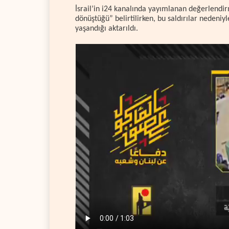
İsrail’in i24 kanalında yayımlanan değerlendirm
dönüştüğü” belirtilirken, bu saldırılar nedeniy
yaşandığı aktarıldı.