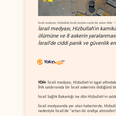
İsrail medyası: Hizbullah İsrail üssünü vurdu bir asker öldü
Y
İsrail medyası, Hizbullah’ın kamikaz
ölümüne ve 8 askerin yaralanmasına 
İsrail’de ciddi panik ve güvenlik en
YDH-
İsrail medyası, Hizbullah’ın işgal altındak
İHA saldırısında bir İsrail askerinin öldüğünü bi
İsrail Sağlık Bakanlığı ise dün Hizbullah’ın sald
İsrail medyasında yer alan haberlerde, Hizbulla
nedeniyle İsrail’de “artan bir endişe atmosferi