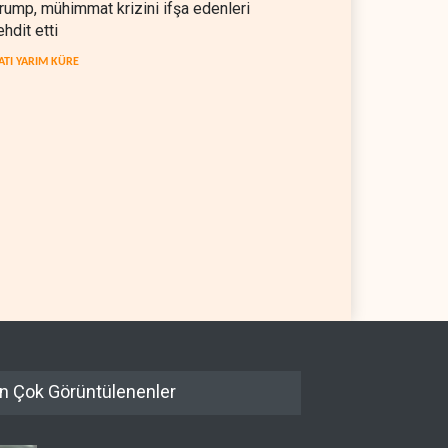
rump, mühimmat krizini ifşa edenleri
ehdit etti
ATI YARIM KÜRE
kratlar: Trump Batı
İsrail, beyin göçünde rekora
a'da işgalci yerleşimcilere
koşuyor
sızlık sağladı
 YARIM KÜRE
06 Ağustos 2026
İSRAİL
06 Ağustos 2026
n Çok Görüntülenenler