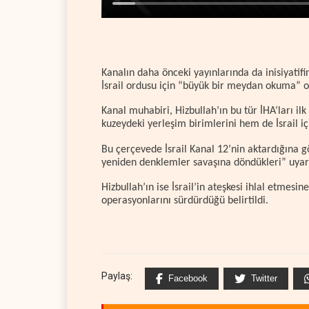
Kanalın daha önceki yayınlarında da inisiyatifin
İsrail ordusu için “büyük bir meydan okuma” ol
Kanal muhabiri, Hizbullah’ın bu tür İHA’ları ilk
kuzeydeki yerleşim birimlerini hem de İsrail iç
Bu çerçevede İsrail Kanal 12’nin aktardığına gö
yeniden denklemler savaşına döndükleri” uyar
Hizbullah’ın ise İsrail’in ateşkesi ihlal etmesin
operasyonlarını sürdürdüğü belirtildi.
Paylaş:
Facebook
Twitter