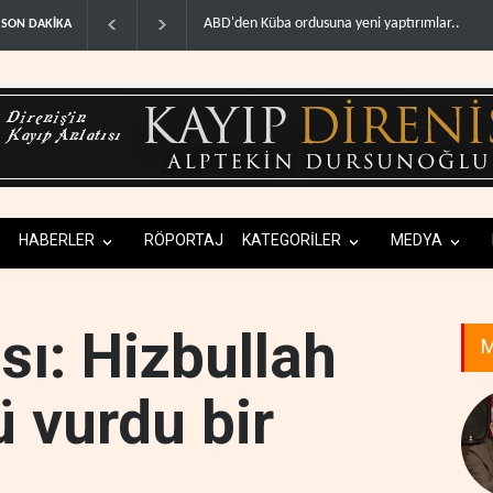
Fars ajansı: İran ve Umman Hürmüz Boğazı için 
SON DAKİKA
HABERLER
RÖPORTAJ
KATEGORİLER
MEDYA
sı: Hizbullah
M
ü vurdu bir