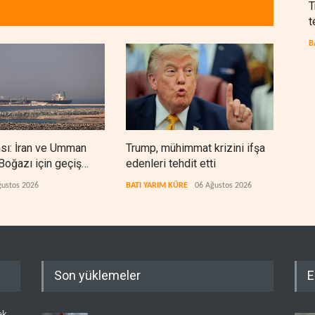
T
t
B
nsı: İran ve Umman
Trump, mühimmat krizini ifşa
Demo
oğazı için geçiş
edenleri tehdit etti
Şeri
rında anlaştı
ceza
ğustos 2026
BATI YARIM KÜRE
06 Ağustos 2026
BATI
Son yüklemeler
E
ek