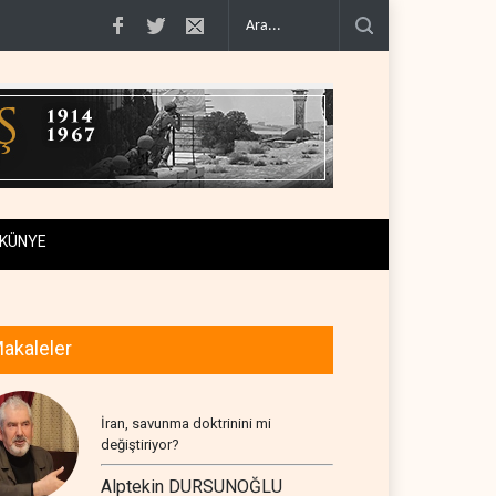
geçiş..
Trump, mühimmat krizini ifşa edenleri tehdit etti..
Demokratlar: Tru
KÜNYE
akaleler
İran, savunma doktrinini mi
değiştiriyor?
Alptekin DURSUNOĞLU