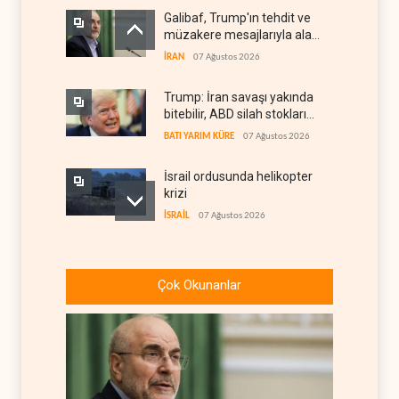
Galibaf, Trump'ın tehdit ve
müzakere mesajlarıyla alay
etti
İRAN
07 Ağustos 2026
Trump: İran savaşı yakında
bitebilir, ABD silah stokları
zorlanıyor
BATI YARIM KÜRE
07 Ağustos 2026
İsrail ordusunda helikopter
krizi
İSRAİL
07 Ağustos 2026
Gazze'nin yeniden inşası
yerine askeri üs projesi
Çok Okunanlar
FİLİSTİN
07 Ağustos 2026
UNICEF: Gazze'de
ateşkesten bu yana 300
çocuk öldürüldü
FİLİSTİN
07 Ağustos 2026