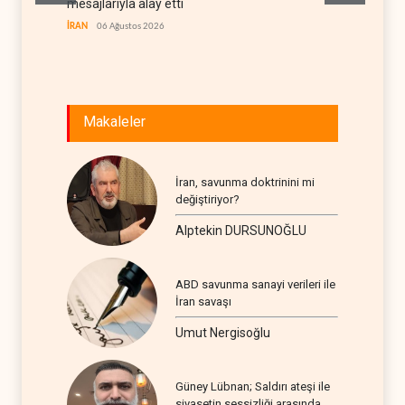
mesajlarıyla alay etti
stoklar
İRAN
06 Ağustos 2026
BATI YAR
Makaleler
İran, savunma doktrinini mi
değiştiriyor?
Alptekin DURSUNOĞLU
ABD savunma sanayi verileri ile
İran savaşı
Umut Nergisoğlu
Güney Lübnan; Saldırı ateşi ile
siyasetin sessizliği arasında