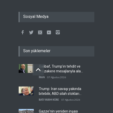
Sosyal Medya
Son yüklemeler
Galibaf, Trump'ın tehdit ve
müzakere mesajlarıyla alay
etti
İRAN
07 Ağustos 2026
Trump: İran savaşı yakında
bitebilir, ABD silah stokları
zorlanıyor
BATI YARIM KÜRE
07 Ağustos 2026
Gazze'nin yeniden inşası