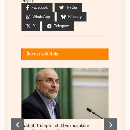
Paylaş:
Facebook
Twitter
WhatsApp
Bluesky
X
Telegram
İlginizi çekebilir
Galibaf, Trump'ın tehdit ve müzakere
Trump: 