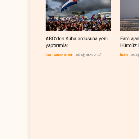
ABD'den Küba ordusuna yeni
Fars aja
yaptırımlar
Hürmüz B
koridorla
BATI YARIM KÜRE
06 Ağustos 2026
İRAN
06 A