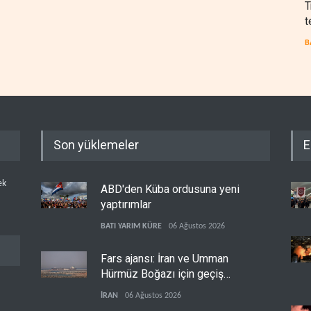
T
t
B
Son yüklemeler
E
ek
ABD'den Küba ordusuna yeni
yaptırımlar
BATI YARIM KÜRE
06 Ağustos 2026
Fars ajansı: İran ve Umman
Hürmüz Boğazı için geçiş
koridorlarında anlaştı
İRAN
06 Ağustos 2026