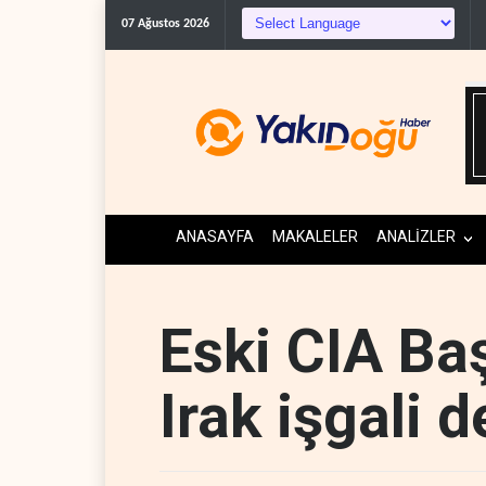
ABD'den Kü
07 Ağustos 2026
ANASAYFA
MAKALELER
ANALİZLER
Eski CIA Ba
Irak işgali d