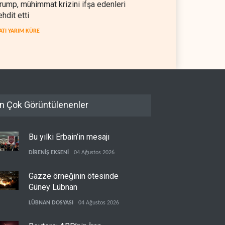
rump, mühimmat krizini ifşa edenleri
ehdit etti
ATI YARIM KÜRE
n Çok Görüntülenenler
Bu yılki Erbain’in mesajı
DİRENİŞ EKSENİ
04 Ağustos 2026
Gazze örneğinin ötesinde
Güney Lübnan
LÜBNAN DOSYASI
04 Ağustos 2026