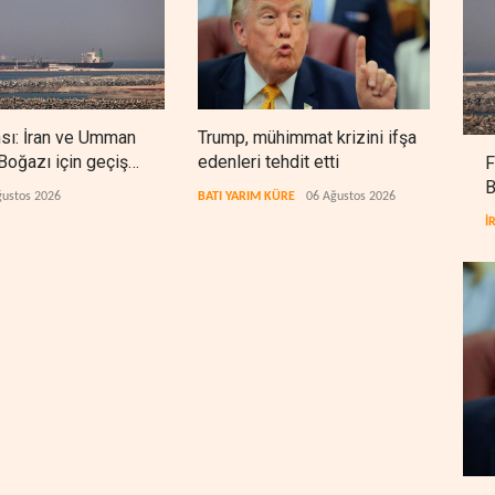
nsı: İran ve Umman
Trump, mühimmat krizini ifşa
Demo
oğazı için geçiş
edenleri tehdit etti
Şeri
F
rında anlaştı
ceza
B
ğustos 2026
BATI YARIM KÜRE
06 Ağustos 2026
BATI
İ