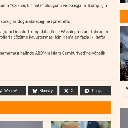
esinin "korkunç bir hata" olduğunu ve bu işgalin Trump için
r sonuçlar doğurabileceğine işaret etti.
 Başkanı Donald Trump daha önce Washington'un, Tahran'ın
ollarla çözüme kavuşturması için İran'a en fazla iki hafta
unamaması halinde ABD'nin İslam Cumhuriyeti'ne yönelik
A
WhatsApp
Bluesky
X
Telegram
B