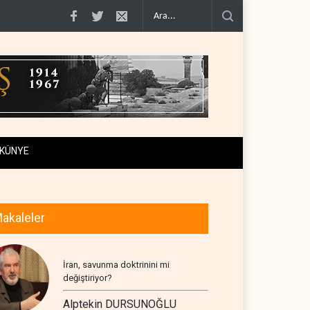
 geçiş..
Trump, mühimmat krizini ifşa edenleri tehdit etti..
Demokratlar: Tr
KÜNYE
akaleler
İran, savunma doktrinini mi
değiştiriyor?
Alptekin DURSUNOĞLU