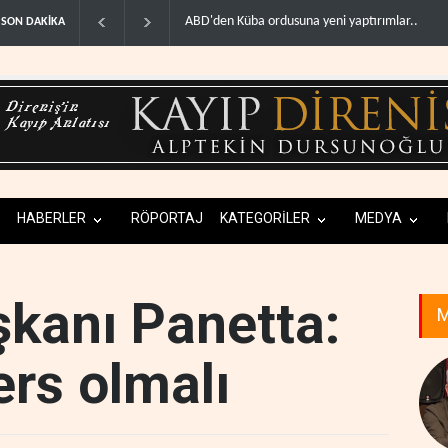
ba ordusuna yeni yaptırımlar..
Fars ajansı: İran ve Umman Hürmüz Boğazı için
SON DAKİKA
HABERLER
RÖPORTAJ
KATEGORİLER
MEDYA
şkanı Panetta:
M
ers olmalı