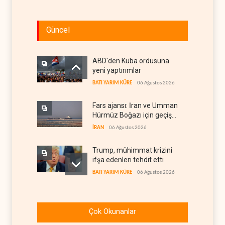
Güncel
ABD'den Küba ordusuna
yeni yaptırımlar
BATI YARIM KÜRE
06 Ağustos 2026
Fars ajansı: İran ve Umman
Hürmüz Boğazı için geçiş
koridorlarında anlaştı
İRAN
06 Ağustos 2026
Trump, mühimmat krizini
ifşa edenleri tehdit etti
BATI YARIM KÜRE
06 Ağustos 2026
Demokratlar: Trump Batı
Şeria'da işgalci
Çok Okunanlar
yerleşimcilere cezasızlık
BATI YARIM KÜRE
06 Ağustos 2026
sağladı