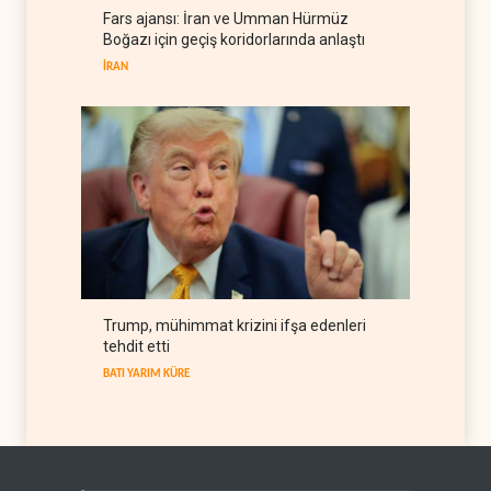
Fars ajansı: İran ve Umman Hürmüz
BM yetkilisinden İsrail'e gizli
Boğazı için geçiş koridorlarında anlaştı
belge akışı
İRAN
BATI YARIM KÜRE
06 Ağustos 2026
Trump, mühimmat krizini ifşa edenleri
tehdit etti
BATI YARIM KÜRE