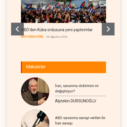
ABD'den Küba ordusuna yeni yaptırımlar
Fars a
geçiş k
BATI YARIM KÜRE
06 Ağustos 2026
İRAN
06
Makaleler
İran, savunma doktrinini mi
değiştiriyor?
Alptekin DURSUNOĞLU
ABD savunma sanayi verileri ile
İran savaşı