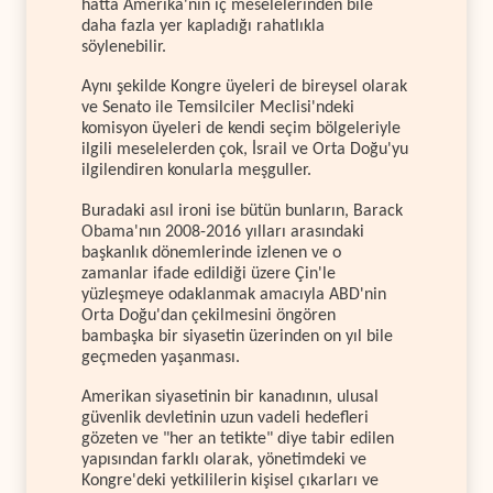
hatta Amerika'nın iç meselelerinden bile
daha fazla yer kapladığı rahatlıkla
söylenebilir.
Aynı şekilde Kongre üyeleri de bireysel olarak
ve Senato ile Temsilciler Meclisi'ndeki
komisyon üyeleri de kendi seçim bölgeleriyle
ilgili meselelerden çok, İsrail ve Orta Doğu'yu
ilgilendiren konularla meşguller.
Buradaki asıl ironi ise bütün bunların, Barack
Obama'nın 2008-2016 yılları arasındaki
başkanlık dönemlerinde izlenen ve o
zamanlar ifade edildiği üzere Çin'le
yüzleşmeye odaklanmak amacıyla ABD'nin
Orta Doğu'dan çekilmesini öngören
bambaşka bir siyasetin üzerinden on yıl bile
geçmeden yaşanması.
Amerikan siyasetinin bir kanadının, ulusal
güvenlik devletinin uzun vadeli hedefleri
gözeten ve "her an tetikte" diye tabir edilen
yapısından farklı olarak, yönetimdeki ve
Kongre'deki yetkililerin kişisel çıkarları ve