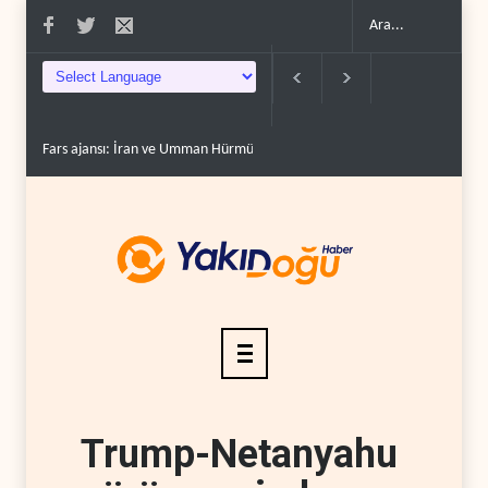
sı: İran ve Umman Hürmüz Boğazı için geçiş..
Trump, mühimmat krizini ifşa ede
Trump-Netanyahu