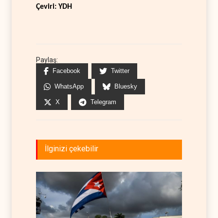
Çeviri: YDH
Paylaş:
Facebook
Twitter
WhatsApp
Bluesky
X
Telegram
İlginizi çekebilir