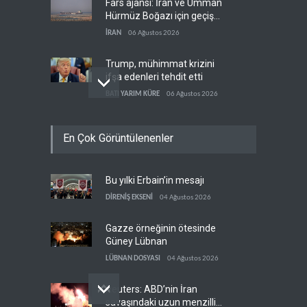
Fars ajansı: İran ve Umman
Hürmüz Boğazı için geçiş
koridorlarında anlaştı
İRAN
06 Ağustos 2026
Trump, mühimmat krizini
ifşa edenleri tehdit etti
BATI YARIM KÜRE
06 Ağustos 2026
Demokratlar: Trump Batı
En Çok Görüntülenenler
Şeria'da işgalci
yerleşimcilere cezasızlık
BATI YARIM KÜRE
06 Ağustos 2026
sağladı
Bu yılki Erbain’in mesajı
İsrail, beyin göçünde rekora
koşuyor
DİRENİŞ EKSENİ
04 Ağustos 2026
İSRAİL
06 Ağustos 2026
Gazze örneğinin ötesinde
Güney Lübnan
LÜBNAN DOSYASI
04 Ağustos 2026
Reuters: ABD’nin İran
savaşındaki uzun menzilli