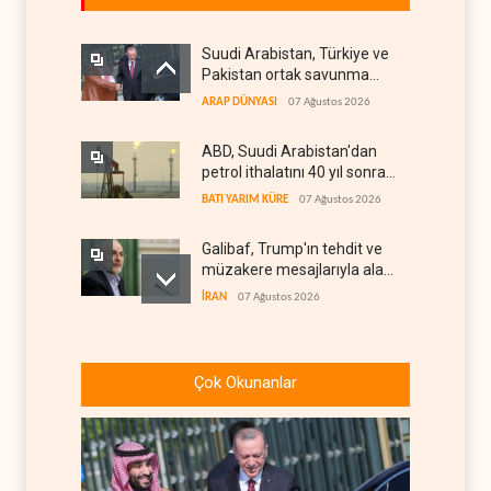
Suudi Arabistan, Türkiye ve
Pakistan ortak savunma
anlaşması imzaladı
ARAP DÜNYASI
07 Ağustos 2026
ABD, Suudi Arabistan'dan
petrol ithalatını 40 yıl sonra
ilk kez durdurdu
BATI YARIM KÜRE
07 Ağustos 2026
Galibaf, Trump'ın tehdit ve
müzakere mesajlarıyla alay
etti
İRAN
07 Ağustos 2026
Trump: İran savaşı yakında
bitebilir, ABD silah stokları
Çok Okunanlar
zorlanıyor
BATI YARIM KÜRE
07 Ağustos 2026
İsrail ordusunda helikopter
krizi