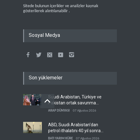
Sitede bulunun içerikler ve analizler kaynak
gösterilerek alıntılanabilir .
Sosyal Medya
Son yüklemeler
Suudi Arabistan, Türkiye ve
Pakistan ortak savunma
anlaşması imzaladı
ARAP DÜNYASI
07 Ağustos 2026
ABD, Suudi Arabistan'dan
petrol ithalatını 40 yıl sonra
ilk kez durdurdu
BATI YARIM KÜRE
07 Ağustos 2026