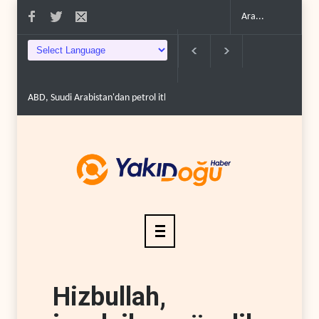
ABD, Suudi Arabistan'dan petrol ithalatını 40 yıl sonra i..
Galibaf, Trum
Hizbullah,