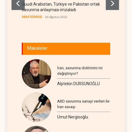
Suudi Arabistan, Türkiye ve Pakistan ortak
ABD, Su
savunma anlaşması imzaladı
sonra 
ARAP DÜNYASI
06 Ağustos 2026
BATI YAR
Makaleler
İran, savunma doktrinini mi
değiştiriyor?
Alptekin DURSUNOĞLU
ABD savunma sanayi verileri ile
İran savaşı
Umut Nergisoğlu