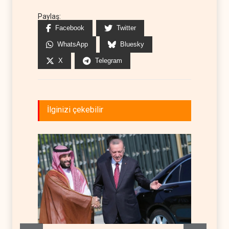
Paylaş:
Facebook
Twitter
WhatsApp
Bluesky
X
Telegram
İlginizi çekebilir