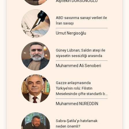
Alptekin DURSUNOĞLU
ABD savunma sanayi verileri ile
İran savaşı
Umut Nergisoğlu
Güney Lübnan; Saldırı ateşi ile
siyasetin sessizliği arasında
Muhammed Ali Senoberi
Gazze anlaşmasında
Türkiye’nin rolü: Filistin
Meselesinde çifte standartlı bir
seyir
Muhammed NUREDDİN
Sabra-Şatila’yı hatırlamak
neden önemli?