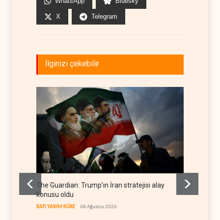
WhatsApp
Bluesky
X
Telegram
İlginizi çekebilir
The Guardian: Trump’ın İran stratejisi alay
Gazze’
konusu oldu
FİLİSTİN
BATI YARIM KÜRE
08 Ağustos 2026