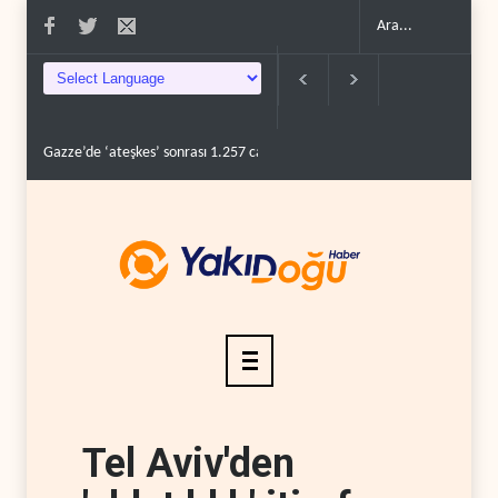
Gazze’de ‘ateşkes’ sonrası 1.257 can kaybı..
ABD’nin onlarca savaş uç
Tel Aviv'den