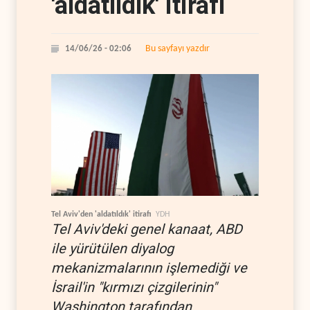
'aldatıldık' itirafı
Bu sayfayı yazdır
14/06/26 - 02:06
Tel Aviv'den 'aldatıldık' itirafı
YDH
Tel Aviv'deki genel kanaat, ABD
ile yürütülen diyalog
mekanizmalarının işlemediği ve
İsrail'in "kırmızı çizgilerinin"
Washington tarafından