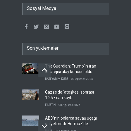
Sosyal Medya
Son yüklemeler
The Guardian: Trump’ın İran
stratejisi alay konusu oldu
BATI YARIM KÜRE
08 Ağustos 2026
Gazze’de ‘ateşkes’ sonrası
1.257 can kaybı
FİLİSTİN
08 Ağustos 2026
ABD’nin onlarca savaş uçağı
da yetmedi: Hürmüz’de
gemi vuruldu