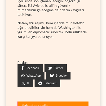
içerisinde sonuçlanabileceğini öngördüğü
süreç, Tel Aviv'de İsrail’in güvenlik
mimarisinin geleceğine dair derin kaygıları
tetikliyor.
Netanyahu rejimi, hem içeride muhalefetin
ağır eleştirileriyle hem de Washington ile
yürütülen diplomatik süreçteki belirsizliklerle
karşı karşıya bulunuyor.
Paylaş:
Facebook
Twitter
WhatsApp
Bluesky
X
Telegram
İlginizi çekebilir