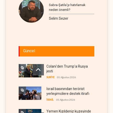
Sabra-Şatila’yı hatırlamak
neden önemli?
Selim Sezer
Güncel
Colani'den Trump'a Rusya
jesti
SURİYE
05 Ağustos 2026
İsrail basınından terörist
yerleşimcilere destek itirafı
İSRAİL
05 Ağustos 2026
Yemen Kızıldeniz kuzeyinde