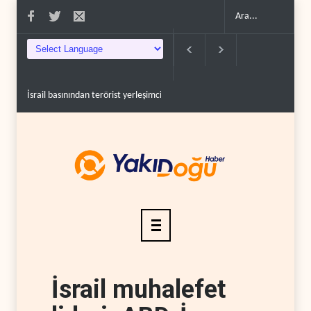
İsrail basınından terörist yerleşimcilere destek itiraf..
Yemen Kızıldeniz 
İsrail muhalefet