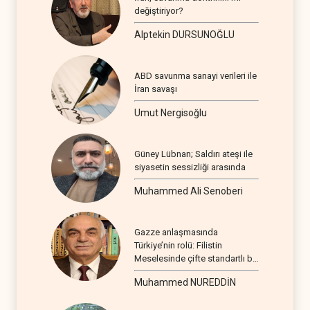
değiştiriyor?
Alptekin DURSUNOĞLU
ABD savunma sanayi verileri ile
İran savaşı
Umut Nergisoğlu
Güney Lübnan; Saldırı ateşi ile
siyasetin sessizliği arasında
Muhammed Ali Senoberi
Gazze anlaşmasında
Türkiye’nin rolü: Filistin
Meselesinde çifte standartlı bir
seyir
Muhammed NUREDDİN