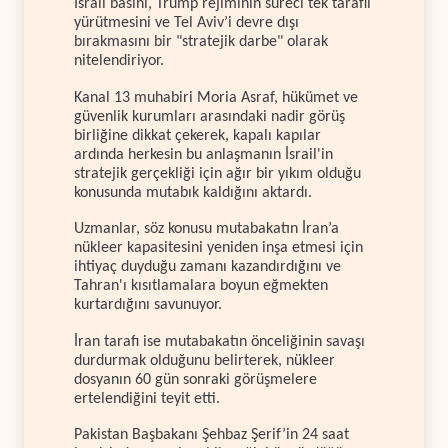
İsrail basını, Trump rejiminin süreci tek taraflı
yürütmesini ve Tel Aviv’i devre dışı
bırakmasını bir "stratejik darbe" olarak
nitelendiriyor.
Kanal 13 muhabiri Moria Asraf, hükümet ve
güvenlik kurumları arasındaki nadir görüş
birliğine dikkat çekerek, kapalı kapılar
ardında herkesin bu anlaşmanın İsrail'in
stratejik gerçekliği için ağır bir yıkım olduğu
konusunda mutabık kaldığını aktardı.
Uzmanlar, söz konusu mutabakatın İran’a
nükleer kapasitesini yeniden inşa etmesi için
ihtiyaç duyduğu zamanı kazandırdığını ve
Tahran'ı kısıtlamalara boyun eğmekten
kurtardığını savunuyor.
İran tarafı ise mutabakatın önceliğinin savaşı
durdurmak olduğunu belirterek, nükleer
dosyanın 60 gün sonraki görüşmelere
ertelendiğini teyit etti.
Pakistan Başbakanı Şehbaz Şerif’in 24 saat