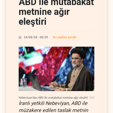
ABD ile mutabakat
metnine ağır
eleştiri
Bu sayfayı yazdır
14/06/26 - 00:39
Nebeviyan'dan ABD ile mutabakat metnine ağır eleştiri
YDH
İranlı yetkili Nebeviyan, ABD ile
müzakere edilen taslak metnin