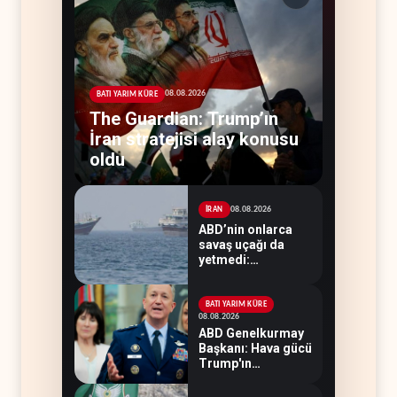
08.08.2026
BATI YARIM KÜRE
The Guardian: Trump’ın
İran stratejisi alay konusu
oldu
08.08.2026
İRAN
ABD’nin onlarca
savaş uçağı da
yetmedi:
Hürmüz’de gemi
vuruldu
BATI YARIM KÜRE
08.08.2026
ABD Genelkurmay
Başkanı: Hava gücü
Trump'ın
hedeflerine yetmez