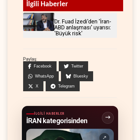
İlgili Haberler
Dr. Fuad İzedi'den 'İran-
ABD anlaşması' uyarısı:
'Büyük risk'
Paylaş:
Facebook
Twitter
WhatsApp
Bluesky
X
Telegram
İLGILI HABERLER
İRAN kategorisinden
↗