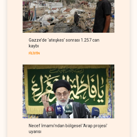
Bloomberg: Türkiye
Karadeniz'deki gemi trafiğini
kısıtlamaya başladı
TÜRKİYE
08 Ağustos 2026
ABD Genelkurmay Başkanı:
Gazze’de ‘ateşkes’ sonrası 1.257 can
Hava gücü Trump'ın
kaybı
hedeflerine yetmez
BATI YARIM KÜRE
08 Ağustos 2026
FİLİSTİN
Necef İmamı'ndan bölgesel 'Arap projesi'
uyarısı