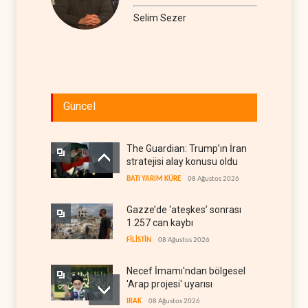
Selim Sezer
Güncel
The Guardian: Trump’ın İran
stratejisi alay konusu oldu
BATI YARIM KÜRE
08 Ağustos 2026
Gazze’de ‘ateşkes’ sonrası
1.257 can kaybı
FİLİSTİN
08 Ağustos 2026
Necef İmamı'ndan bölgesel
'Arap projesi' uyarısı
IRAK
08 Ağustos 2026