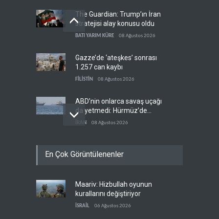
The Guardian: Trump’ın İran
stratejisi alay konusu oldu
BATI YARIM KÜRE
08 Ağustos 2026
Gazze’de ‘ateşkes’ sonrası
1.257 can kaybı
FİLİSTİN
08 Ağustos 2026
ABD’nin onlarca savaş uçağı
da yetmedi: Hürmüz’de
gemi vuruldu
İRAN
08 Ağustos 2026
Necef İmamı'ndan bölgesel
En Çok Görüntülenenler
'Arap projesi' uyarısı
IRAK
08 Ağustos 2026
Maariv: Hizbullah oyunun
Mossad’ın İran'a karşı Kürt
kurallarını değiştiriyor
planı neden çöktü?
İSRAİL
06 Ağustos 2026
İSRAİL
08 Ağustos 2026