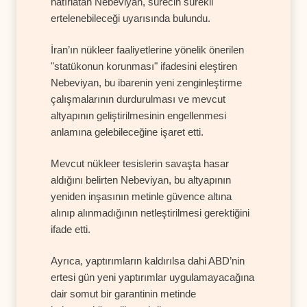
hatırlatan Nebeviyan, sürecin sürekli
ertelenebileceği uyarısında bulundu.
İran’ın nükleer faaliyetlerine yönelik önerilen
"statükonun korunması" ifadesini eleştiren
Nebeviyan, bu ibarenin yeni zenginleştirme
çalışmalarının durdurulması ve mevcut
altyapının geliştirilmesinin engellenmesi
anlamına gelebileceğine işaret etti.
Mevcut nükleer tesislerin savaşta hasar
aldığını belirten Nebeviyan, bu altyapının
yeniden inşasının metinle güvence altına
alınıp alınmadığının netleştirilmesi gerektiğini
ifade etti.
Ayrıca, yaptırımların kaldırılsa dahi ABD’nin
ertesi gün yeni yaptırımlar uygulamayacağına
dair somut bir garantinin metinde