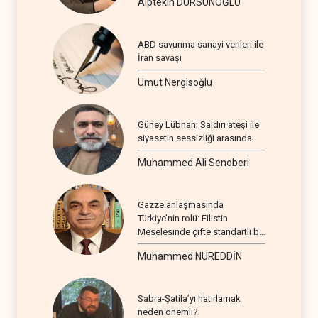
Alptekin DURSUNOĞLU
ABD savunma sanayi verileri ile
İran savaşı
Umut Nergisoğlu
Güney Lübnan; Saldırı ateşi ile
siyasetin sessizliği arasında
Muhammed Ali Senoberi
Gazze anlaşmasında
Türkiye’nin rolü: Filistin
Meselesinde çifte standartlı bir
seyir
Muhammed NUREDDİN
Sabra-Şatila’yı hatırlamak
neden önemli?