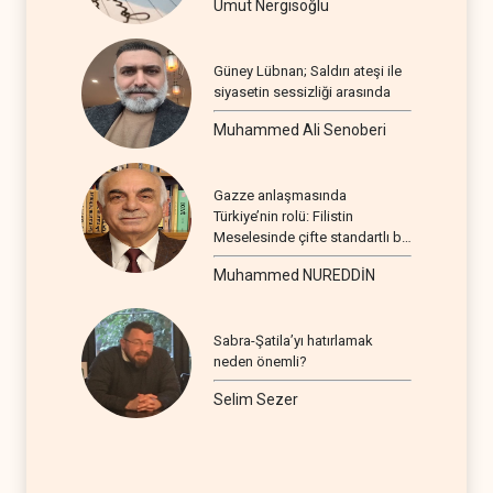
Umut Nergisoğlu
Güney Lübnan; Saldırı ateşi ile
siyasetin sessizliği arasında
Muhammed Ali Senoberi
Gazze anlaşmasında
Türkiye’nin rolü: Filistin
Meselesinde çifte standartlı bir
seyir
Muhammed NUREDDİN
Sabra-Şatila’yı hatırlamak
neden önemli?
Selim Sezer