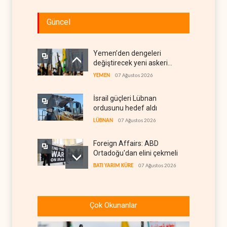
Güncel
Yemen’den dengeleri
değiştirecek yeni askeri
denklem
YEMEN
07 Ağustos 2026
İsrail güçleri Lübnan
ordusunu hedef aldı
LÜBNAN
07 Ağustos 2026
Foreign Affairs: ABD
Ortadoğu'dan elini çekmeli
BATI YARIM KÜRE
07 Ağustos 2026
Suudi Arabistan, Türkiye ve
Pakistan ortak savunma
Çok Okunanlar
anlaşması imzaladı
ARAP DÜNYASI
07 Ağustos 2026