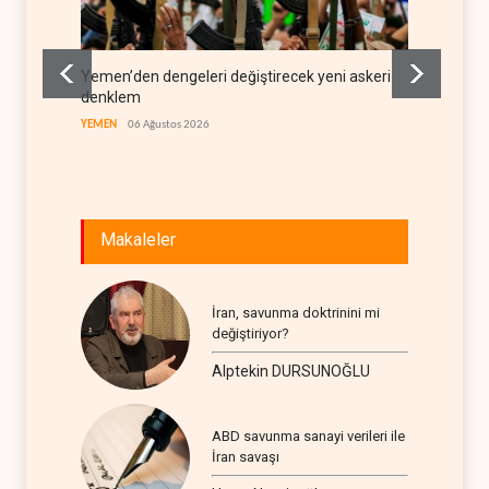
Yemen’den dengeleri değiştirecek yeni askeri
İsrail 
denklem
LÜBNAN
YEMEN
06 Ağustos 2026
Makaleler
İran, savunma doktrinini mi
değiştiriyor?
Alptekin DURSUNOĞLU
ABD savunma sanayi verileri ile
İran savaşı