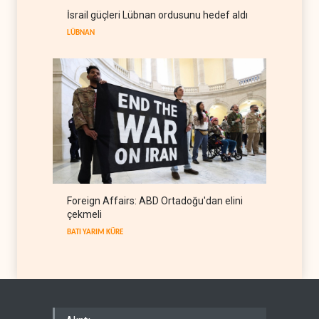
UNICEF: Gazze'de
İsrail güçleri Lübnan ordusunu hedef aldı
ateşkesten bu yana 300
çocuk öldürüldü
LÜBNAN
FİLİSTİN
07 Ağustos 2026
Foreign Affairs: ABD Ortadoğu'dan elini
çekmeli
BATI YARIM KÜRE