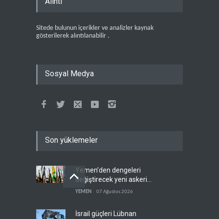
Alıntı
Sitede bulunun içerikler ve analizler kaynak
gösterilerek alıntılanabilir .
Sosyal Medya
Son yüklemeler
Yemen’den dengeleri
değiştirecek yeni askeri
denklem
YEMEN
07 Ağustos 2026
İsrail güçleri Lübnan