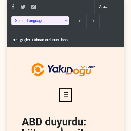
İsrail güçleri Lübnan ordusunu hedef aldı..
Foreign Affairs: ABD Ortado
ABD duyurdu: