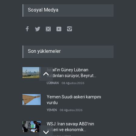
Sosyal Medya
Son yüklemeler
İsrail’in Güney Lübnan
saldırıları sürüyor, Beyrut
suskun
LÜBNAN
08 Ağustos 2026
Yemen Suudi askeri kampını
vurdu
YEMEN
08 Ağustos 2026
WSJ: İran savaşı ABD’nin
askeri ve ekonomik
kaynaklarını tüketiyor