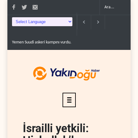
Yemen Suudi askeri kampını vurdu..
WSJ: İran savaşı ABD’nin askeri ve
İsrailli yetkili: