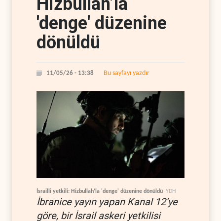
Hizbullah’la
'denge' düzenine
dönüldü
Bu sayfayı yazdır
11/05/26 - 13:38
İsrailli yetkili: Hizbullah’la 'denge' düzenine dönüldü
YDH
İbranice yayın yapan Kanal 12’ye
göre, bir İsrail askeri yetkilisi