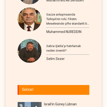
Muhammed Ali Senoberi
Gazze anlaşmasında
Türkiye’nin rolü: Filistin
Meselesinde çifte standartlı bir
seyir
Muhammed NUREDDİN
Sabra-Şatila’yı hatırlamak
neden önemli?
Selim Sezer
Güncel
İsrail’in Güney Lübnan