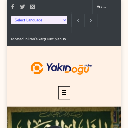
n'a karşı Kürt planı neden çöktü?..
Suudi Arabistan, kendisini savaş sonrası Kör