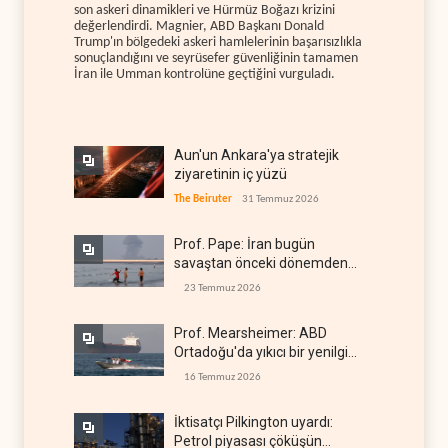
son askeri dinamikleri ve Hürmüz Boğazı krizini
değerlendirdi. Magnier, ABD Başkanı Donald
Trump'ın bölgedeki askeri hamlelerinin başarısızlıkla
sonuçlandığını ve seyrüsefer güvenliğinin tamamen
İran ile Umman kontrolüne geçtiğini vurguladı.
Aun'un Ankara'ya stratejik
ziyaretinin iç yüzü
The Beiruter
31 Temmuz 2026
Prof. Pape: İran bugün
savaştan önceki dönemden
çok daha güçlü
23 Temmuz 2026
Prof. Mearsheimer: ABD
Ortadoğu'da yıkıcı bir yenilgi
aldı
16 Temmuz 2026
İktisatçı Pilkington uyardı:
Petrol piyasası çöküşün