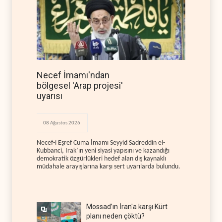
Necef İmamı'ndan
bölgesel 'Arap projesi'
uyarısı
08 Ağustos 2026
Necef-i Eşref Cuma İmamı Seyyid Sadreddin el-
Kubbanci, Irak’ın yeni siyasi yapısını ve kazandığı
demokratik özgürlükleri hedef alan dış kaynaklı
müdahale arayışlarına karşı sert uyarılarda bulundu.
Mossad’ın İran'a karşı Kürt
planı neden çöktü?