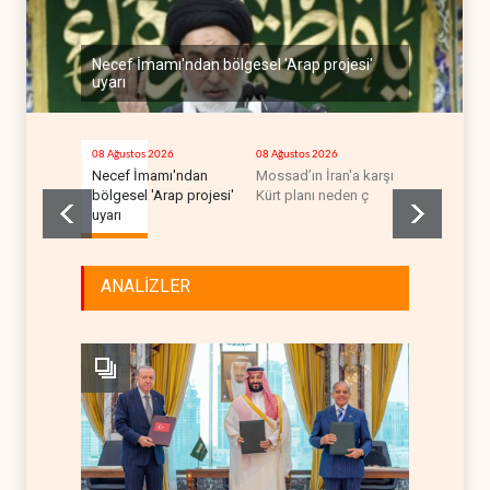
Necef İmamı'ndan bölgesel 'Arap projesi'
uyarı
08 Ağustos 2026
08 Ağustos 2026
08 Ağustos 2
Necef İmamı'ndan
Mossad’ın İran'a karşı
Suudi Arab
bölgesel 'Arap projesi'
Kürt planı neden ç
kendisini 
uyarı
sonrası Kö
ANALİZLER