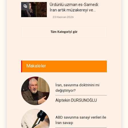
Ürdünlü uzman es-Samedi:
İran artık müzakereyi ve
çatışmayı aynı anda yürütüyor
23 Haziran 2026
Tüm Kategoriyi gör
Makaleler
İran, savunma doktrinini mi
değiştiriyor?
Alptekin DURSUNOĞLU
ABD savunma sanayi verileri ile
İran savaşı