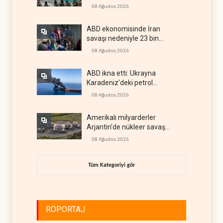
08 Ağustos 2026
ABD ekonomisinde İran
savaşı nedeniyle 23 bin
istihdam kaybı yaşandı
08 Ağustos 2026
ABD ikna etti: Ukrayna
Karadeniz'deki petrol
tankerlerini vurmayacak
08 Ağustos 2026
Amerikalı milyarderler
Arjantin'de nükleer savaş
sığınağı inşa ediyor
08 Ağustos 2026
Tüm Kategoriyi gör
RÖPORTAJ