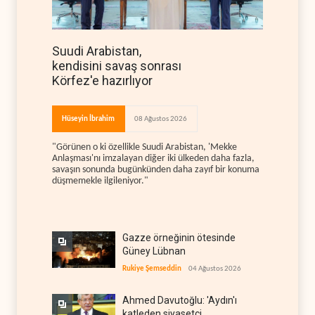
Suudi Arabistan,
kendisini savaş sonrası
Körfez'e hazırlıyor
Hüseyin İbrahim
08 Ağustos 2026
"Görünen o ki özellikle Suudi Arabistan, 'Mekke
Anlaşması'nı imzalayan diğer iki ülkeden daha fazla,
savaşın sonunda bugünkünden daha zayıf bir konuma
düşmemekle ilgileniyor."
Gazze örneğinin ötesinde
Güney Lübnan
Rukiye Şemseddin
04 Ağustos 2026
Ahmed Davutoğlu: 'Aydın'ı
katleden siyasetçi