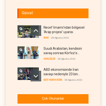
Güncel
Necef İmamı'ndan bölgesel
'Arap projesi' uyarısı
IRAK
08 Ağustos 2026
Suudi Arabistan, kendisini
savaş sonrası Körfez'e
hazırlıyor
ANALİZLER
08 Ağustos 2026
ABD ekonomisinde İran
savaşı nedeniyle 23 bin
istihdam kaybı yaşandı
BATI YARIM KÜRE
08 Ağustos 2026
ABD ikna etti: Ukrayna
Karadeniz'deki petrol
Çok Okunanlar
tankerlerini vurmayacak
AVRASYA
08 Ağustos 2026