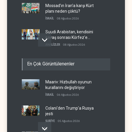
Mossad’ın İran'a karşı Kürt
planı neden çöktü?
İSRAİL
08 Ağustos 2026
Suudi Arabistan, kendisini
savaş sonrası Körfez'e
hazırlıyor
ANALİZLER
08 Ağustos 2026
ABD ekonomisinde İran
En Çok Görüntülenenler
savaşı nedeniyle 23 bin
istihdam kaybı yaşandı
BATI YARIM KÜRE
08 Ağustos 2026
Maariv: Hizbullah oyunun
ABD ikna etti: Ukrayna
kurallarını değiştiriyor
Karadeniz'deki petrol
tankerlerini vurmayacak
İSRAİL
06 Ağustos 2026
AVRASYA
08 Ağustos 2026
Colani'den Trump'a Rusya
jesti
SURİYE
05 Ağustos 2026