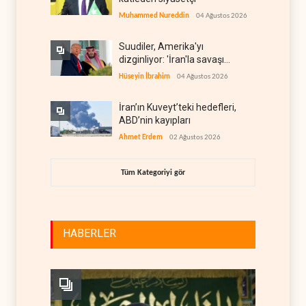
Muhammed Nureddin
04 Ağustos 2026
Suudiler, Amerika'yı
dizginliyor: 'İran'la savaşı
kaldıracak gücümüz yok'
Hüseyin İbrahim
04 Ağustos 2026
İran’ın Kuveyt’teki hedefleri,
ABD’nin kayıpları
Ahmet Erdem
02 Ağustos 2026
Tüm Kategoriyi gör
HABERLER