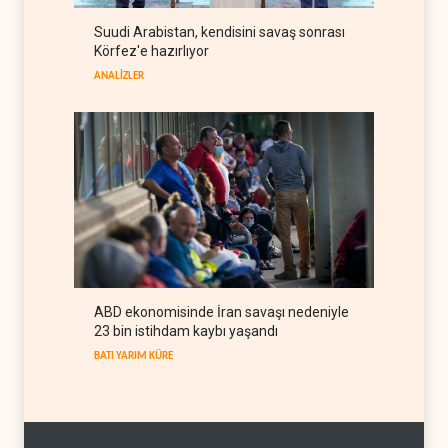
İran: ABD’nin kara saldırısı
Suudi Arabistan, kendisini savaş sonrası
planını başarısızlığa uğrattık
Körfez'e hazırlıyor
İRAN
08 Ağustos 2026
ANALİZLER
ABD ekonomisinde İran savaşı nedeniyle
23 bin istihdam kaybı yaşandı
BATI YARIM KÜRE