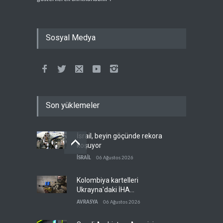
Sosyal Medya
Son yüklemeler
İsrail, beyin göçünde rekora
koşuyor
İSRAİL
06 Ağustos 2026
Kolombiya kartelleri
Ukrayna'daki İHA
teknolojisinin peşine düştü
AVRASYA
06 Ağustos 2026