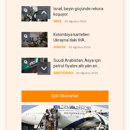
İsrail, beyin göçünde rekora
koşuyor
İSRAİL
06 Ağustos 2026
Kolombiya kartelleri
Ukrayna'daki İHA
teknolojisinin peşine düştü
AVRASYA
06 Ağustos 2026
Suudi Arabistan, Asya için
petrol fiyatını altı yılın en
düşüğüne indirdi
ARAP DÜNYASI
06 Ağustos 2026
İsrail, Afrika Boynuzu'nu
yeni güvenlik hattına
Çok Okunanlar
dönüştürüyor
İSRAİL
06 Ağustos 2026
Colani, Hizbullah ile silah
bırakma diyaloğu için kanal
arıyor
LÜBNAN
06 Ağustos 2026