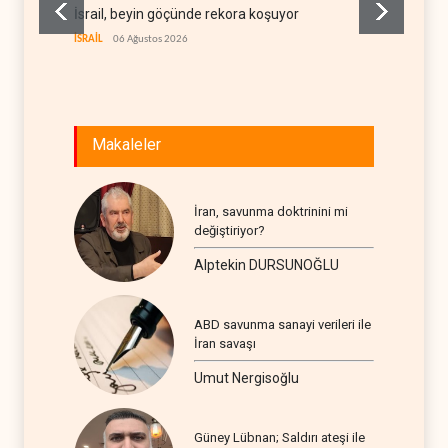
İsrail, beyin göçünde rekora koşuyor
Kolomb
teknolo
İSRAİL
06 Ağustos 2026
AVRASYA
Makaleler
İran, savunma doktrinini mi
değiştiriyor?
Alptekin DURSUNOĞLU
ABD savunma sanayi verileri ile
İran savaşı
Umut Nergisoğlu
Güney Lübnan; Saldırı ateşi ile