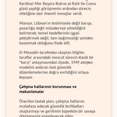
Kardinal Mer Beşara Butros al-Rahi ile Cuma
günü yaptığı görüşmenin ardından sürecin
niteliğine dair önemli mesajlar verdi.
Mansur, Lübnan’ın teslimiyete değil barışa,
pazarlığa değil müzakereye yöneldiğini
belirterek; temel hedeflerinin işgali
pekiştirmek değil, tam bağımsızlığı yeniden
kazanmak olduğunu ifade etti.
El-Meyadin
tarafından ulaşılan bilgiler,
taraflar arasındaki mevcut sürecin klasik bir
"barış" anlaşmasından ziyade, 1949 ateşkes
modelini andıran özel güvenlik
düzenlemelerine doğru evrildiğini ortaya
koyuyor.
Çatışma hatlarının korunması ve
mekanizmalar
Önerilen taslak plan, çatışma hatlarını
muhafaza edecek güvenlik tertibatları
oluşturmayı ve gerilimin topyekûn bir savaşa
dönüşmesini engelleyecek etkin