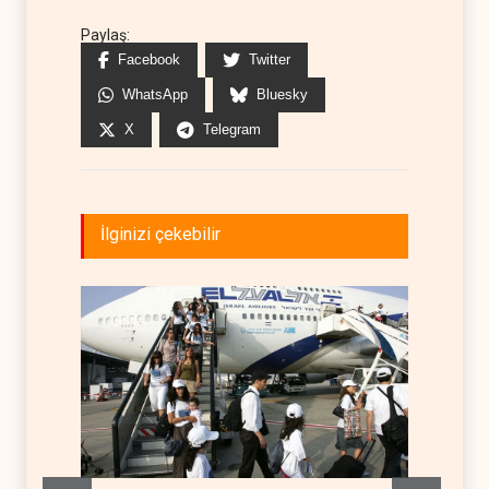
Paylaş:
Facebook
Twitter
WhatsApp
Bluesky
X
Telegram
İlginizi çekebilir