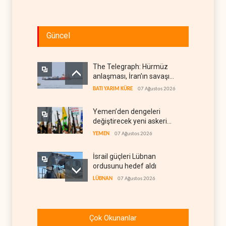
Güncel
The Telegraph: Hürmüz
anlaşması, İran’ın savaşı
kazandığını gösteriyor
BATI YARIM KÜRE
07 Ağustos 2026
Yemen’den dengeleri
değiştirecek yeni askeri
denklem
YEMEN
07 Ağustos 2026
İsrail güçleri Lübnan
ordusunu hedef aldı
LÜBNAN
07 Ağustos 2026
Foreign Affairs: ABD
Ortadoğu'dan elini çekmeli
Çok Okunanlar
BATI YARIM KÜRE
07 Ağustos 2026