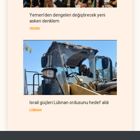
Gazze'nin yeniden inşası
Yemen’den dengeleri değiştirecek yeni
yerine askeri üs projesi
askeri denklem
FİLİSTİN
07 Ağustos 2026
YEMEN
İsrail güçleri Lübnan ordusunu hedef aldı
LÜBNAN