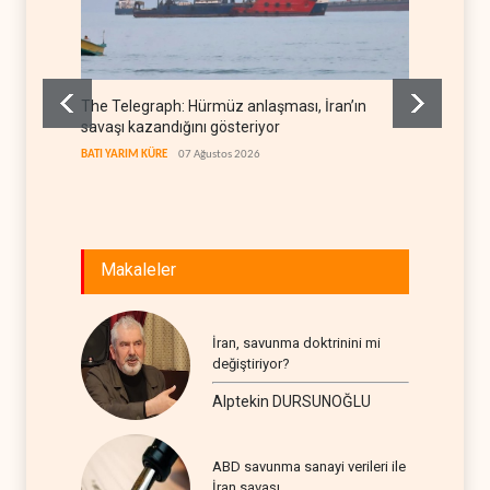
The Telegraph: Hürmüz anlaşması, İran’ın
Yemen’
savaşı kazandığını gösteriyor
denkl
BATI YARIM KÜRE
07 Ağustos 2026
YEMEN
Makaleler
İran, savunma doktrinini mi
değiştiriyor?
Alptekin DURSUNOĞLU
ABD savunma sanayi verileri ile
İran savaşı