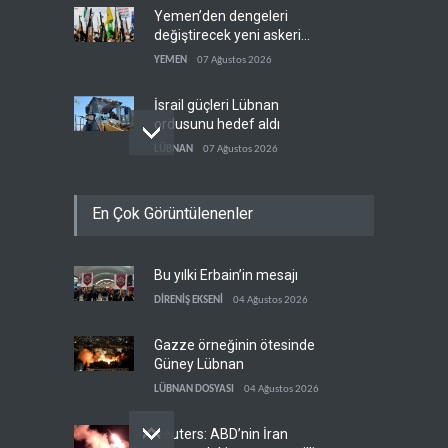
Yemen’den dengeleri
değiştirecek yeni askeri
denklem
YEMEN
07 Ağustos 2026
İsrail güçleri Lübnan
ordusunu hedef aldı
LÜBNAN
07 Ağustos 2026
Foreign Affairs: ABD
En Çok Görüntülenenler
Ortadoğu'dan elini çekmeli
BATI YARIM KÜRE
07 Ağustos 2026
Bu yılki Erbain’in mesajı
Suudi Arabistan, Türkiye ve
Pakistan ortak savunma
DİRENİŞ EKSENİ
04 Ağustos 2026
anlaşması imzaladı
ARAP DÜNYASI
07 Ağustos 2026
Gazze örneğinin ötesinde
Güney Lübnan
LÜBNAN DOSYASI
04 Ağustos 2026
Reuters: ABD’nin İran