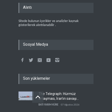
Alıntı
Sitede bulunun içerikler ve analizler kaynak
gösterilerek alıntılanabilir .
Sosyal Medya
Son yüklemeler
The Telegraph: Hürmüz
anlaşması, İran’ın savaşı
kazandığını gösteriyor
BATI YARIM KÜRE
07 Ağustos 2026