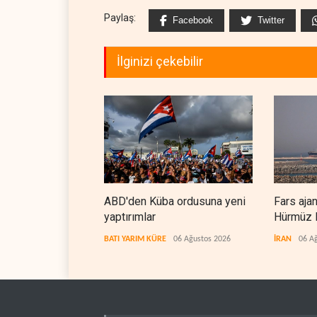
Paylaş:
Facebook
Twitter
İlginizi çekebilir
ABD'den Küba ordusuna yeni
Fars aja
yaptırımlar
Hürmüz B
koridorla
BATI YARIM KÜRE
06 Ağustos 2026
İRAN
06 A