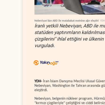
Nebeviyan'dan ABD ile mutabakat metnine ağır eleştiri
YDH
İranlı yetkili Nebeviyan, ABD ile 
statüden yaptırımların kaldırılmas
çizgilerini" ihlal ettiğini ve ülkenin 
vurguladı.
YDH-
İran İslam Danışma Meclisi Ulusal Güven
Nebeviyan, Washington ile Tahran arasında gü
eleştirdi.
Nebeviyan, belgenin nükleer program, Hürmüz B
"kırmızı çizgileriyle" çeliştiğini ve ciddi belirsi