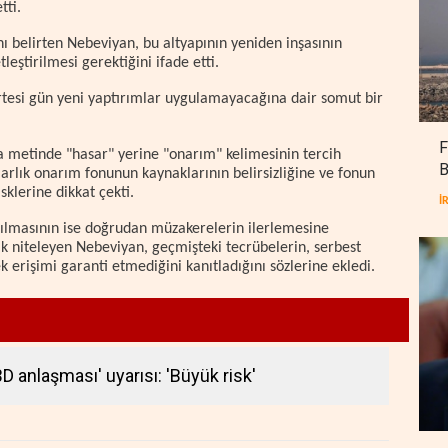
tti.
nı belirten Nebeviyan, bu altyapının yeniden inşasının
eştirilmesi gerektiğini ifade etti.
ertesi gün yeni yaptırımlar uygulamayacağına dair somut bir
F
da metinde "hasar" yerine "onarım" kelimesinin tercih
B
arlık onarım fonunun kaynaklarının belirsizliğine ve fonun
sklerine dikkat çekti.
İ
akılmasının ise doğrudan müzakerelerin ilerlemesine
k niteleyen Nebeviyan, geçmişteki tecrübelerin, serbest
 erişimi garanti etmediğini kanıtladığını sözlerine ekledi.
BD anlaşması' uyarısı: 'Büyük risk'