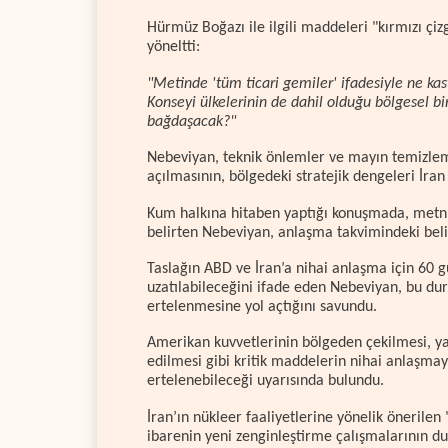
Hürmüz Boğazı ile ilgili maddeleri "kırmızı çizg
yöneltti:
"Metinde 'tüm ticari gemiler' ifadesiyle ne kas
Konseyi ülkelerinin de dahil olduğu bölgesel bi
bağdaşacak?"
Nebeviyan, teknik önlemler ve mayın temizlem
açılmasının, bölgedeki stratejik dengeleri İran 
Kum halkına hitaben yaptığı konuşmada, metnin 
belirten Nebeviyan, anlaşma takvimindeki belirs
Taslağın ABD ve İran’a nihai anlaşma için 60 gü
uzatılabileceğini ifade eden Nebeviyan, bu du
ertelenmesine yol açtığını savundu.
Amerikan kuvvetlerinin bölgeden çekilmesi, yap
edilmesi gibi kritik maddelerin nihai anlaşmay
ertelenebileceği uyarısında bulundu.
İran’ın nükleer faaliyetlerine yönelik önerile
ibarenin yeni zenginleştirme çalışmalarının du