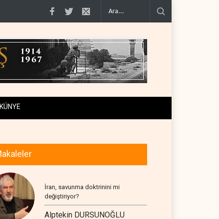
geçiş..
Trump, mühimmat krizini ifşa edenleri tehdit etti..
Demokratlar: Tru
KÜNYE
akaleler
İran, savunma doktrinini mi
değiştiriyor?
Alptekin DURSUNOĞLU