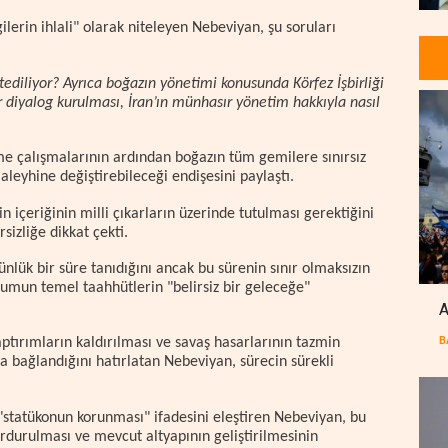
ilerin ihlali" olarak niteleyen Nebeviyan, şu soruları
tediliyor? Ayrıca boğazın yönetimi konusunda Körfez İşbirliği
r diyalog kurulması, İran’ın münhasır yönetim hakkıyla nasıl
e çalışmalarının ardından boğazın tüm gemilere sınırsız
aleyhine değiştirebileceği endişesini paylaştı.
içeriğinin milli çıkarların üzerinde tutulması gerektiğini
izliğe dikkat çekti.
nlük bir süre tanıdığını ancak bu sürenin sınır olmaksızın
rumun temel taahhütlerin "belirsiz bir geleceğe"
A
B
tırımların kaldırılması ve savaş hasarlarının tazmin
a bağlandığını hatırlatan Nebeviyan, sürecin sürekli
n "statükonun korunması" ifadesini eleştiren Nebeviyan, bu
rdurulması ve mevcut altyapının geliştirilmesinin