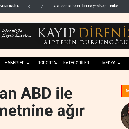
Fars ajansı: İran ve Umman Hürmüz Boğazı için 
SON DAKİKA
HABERLER
RÖPORTAJ
KATEGORİLER
MEDYA
an ABD ile
M
etnine ağır