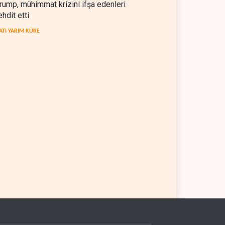
rump, mühimmat krizini ifşa edenleri
ehdit etti
ATI YARIM KÜRE
kratlar: Trump Batı
İsrail, beyin göçünde rekora
a'da işgalci yerleşimcilere
koşuyor
sızlık sağladı
 YARIM KÜRE
06 Ağustos 2026
İSRAİL
06 Ağustos 2026