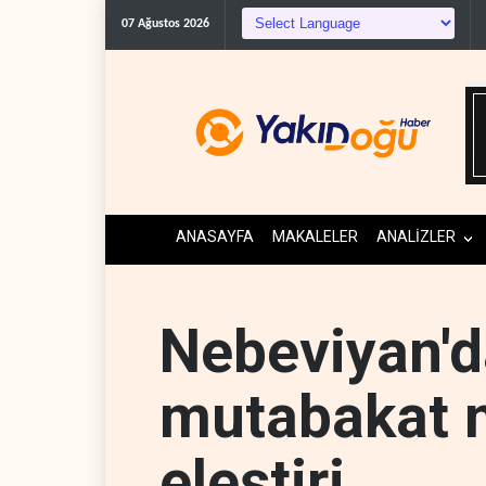
07 Ağustos 2026
ANASAYFA
MAKALELER
ANALİZLER
Nebeviyan'd
mutabakat m
eleştiri