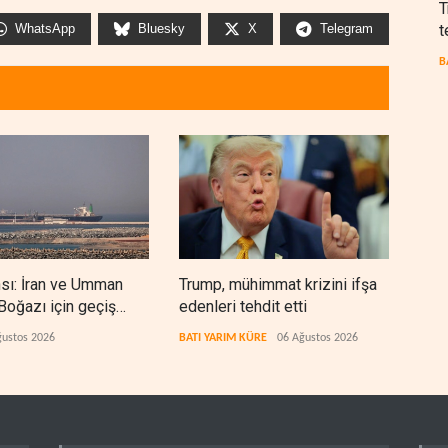
T
t
WhatsApp
Bluesky
X
Telegram
B
nsı: İran ve Umman
Trump, mühimmat krizini ifşa
Demo
oğazı için geçiş
edenleri tehdit etti
Şeri
rında anlaştı
ceza
ğustos 2026
BATI YARIM KÜRE
06 Ağustos 2026
BATI