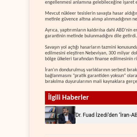
engellenmesi anlamına gelebileceğine işaret e
Mevcut nükleer tesislerin savaşta hasar aldığı
metinle güvence altına alınıp alınmadığının netl
Ayrıca, yaptırımların kaldırılsa dahi ABD’nin 
garantinin metinde bulunmadığını dile getirdi.
Savaşın yol açtığı hasarların tazmini konusun
edilmesini eleştiren Nebeviyan, 300 milyar dol
bölge ülkeleri tarafından finanse edilmesinin ri
İran’ın dondurulmuş varlıklarının serbest bır
bağlanmasını "pratik garantiden yoksun" olara
bırakılma duyurularının mali kaynaklara gerçek
İlgili Haberler
Dr. Fuad İzedi'den 'İran-A