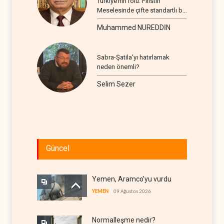
Türkiye’nin rolü: Filistin
Meselesinde çifte standartlı bir
seyir
Muhammed NUREDDİN
Sabra-Şatila’yı hatırlamak
neden önemli?
Selim Sezer
Güncel
Yemen, Aramco’yu vurdu
YEMEN
09 Ağustos 2026
Normalleşme nedir?