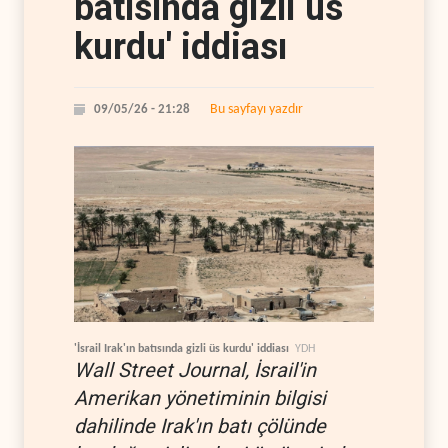
batısında gizli üs
kurdu' iddiası
Bu sayfayı yazdır
09/05/26 - 21:28
'İsrail Irak'ın batısında gizli üs kurdu' iddiası
YDH
Wall Street Journal, İsrail'in
Amerikan yönetiminin bilgisi
dahilinde Irak'ın batı çölünde