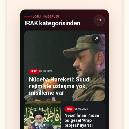
İLGILI HABERLER
IRAK kategorisinden
↗
09.08.2026
IRAK
Nüceba Hareketi: Suudi
rejimiyle uzlaşma yok,
misilleme var
08.08.2026
IRAK
Necef İmamı'ndan
bölgesel 'Arap
projesi' uyarısı