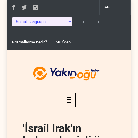
 nedir?..
ABD'den Rus petrolünü alan ülkelere yüzde 100'e varan g�..
De
'İsrail Irak'ın