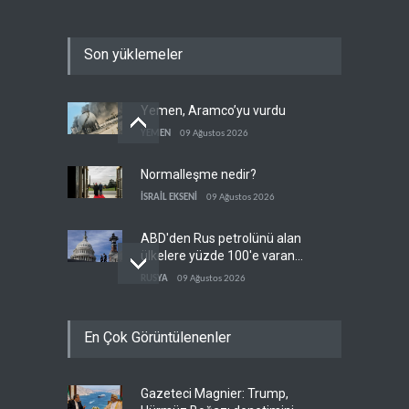
Son yüklemeler
Yemen, Aramco’yu vurdu
YEMEN
09 Ağustos 2026
Normalleşme nedir?
İSRAİL EKSENİ
09 Ağustos 2026
ABD'den Rus petrolünü alan
ülkelere yüzde 100'e varan
gümrük vergisi
RUSYA
09 Ağustos 2026
Demokratlar Trump için azil
En Çok Görüntülenenler
süreci yerine soruşturma
hazırlıyor
BATI YARIM KÜRE
09 Ağustos 2026
Gazeteci Magnier: Trump,
Hürmüz krizi Guyana ve