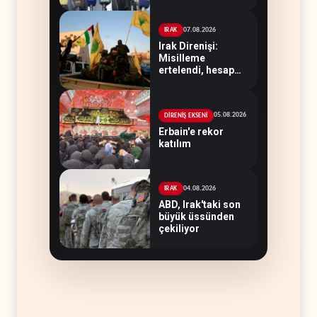
07.08.2026
IRAK
Irak Direnişi:
Misilleme
ertelendi, hesap
kapanmadı
05.08.2026
DİRENİŞ EKSENİ
Erbain'e rekor
katılım
04.08.2026
IRAK
ABD, Irak'taki son
büyük üssünden
çekiliyor