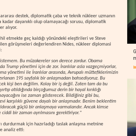
lararası destek, diplomatik çaba ve teknik nükleer uzmanın
ma kadar dayanıklı olup olamayacağı sorusu, diplomatik
er alıyor.
il etmekte geç kaldığı yönündeki eleştirileri ve Steve
dilen görüşmeleri değerlendiren Nides, nükleer diplomasi
:
G
m
ak istemem. Bu müzakereler son derece zordur. Obama
a Trump yönetimi için de zor. İranlılar asla vazgeçmiyorlar,
İ
ma yönetimi ile İranlılar arasında, Avrupalı müttefiklerimizin
hazırlanan 195 sayfalık bir anlaşmadan bahsediyoruz. Bu
ek kişi ben değilim. Kolay bir iş değil. Zaten tam da bu
ırtıp atıldığında birçoğumuz derin bir hayal kırıklığı
ayacağını ise zaman gösterecek. Bildiğiniz gibi bu,
evi karşılıklı güvene dayalı bir anlaşmadır. Benim beklentim
ldıracak güçlü bir anlaşmaya varmalarıdır. Ancak kimse
 ciddi bir zaman ayrılmasını gerektiriyor."
rı durdurmak için hazırladığı taslak anlaşma metnine
 analiz etti: