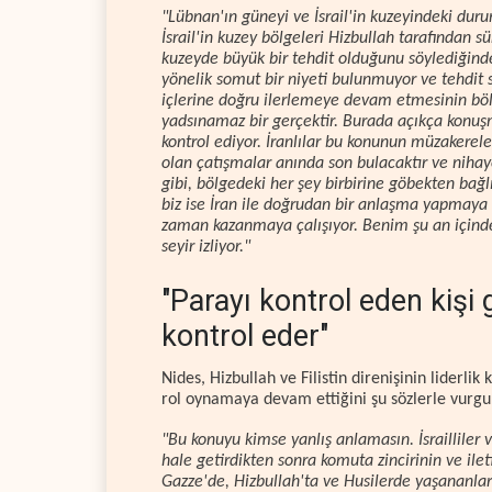
"Lübnan'ın güneyi ve İsrail'in kuzeyindeki dur
İsrail'in kuzey bölgeleri Hizbullah tarafından s
kuzeyde büyük bir tehdit olduğunu söylediğinde
yönelik somut bir niyeti bulunmuyor ve tehdit s
içlerine doğru ilerlemeye devam etmesinin böl
yadsınamaz bir gerçektir. Burada açıkça konuşma
kontrol ediyor. İranlılar bu konunun müzakereler
olan çatışmalar anında son bulacaktır ve nihayet
gibi, bölgedeki her şey birbirine göbekten ba
biz ise İran ile doğrudan bir anlaşma yapmaya 
zaman kazanmaya çalışıyor. Benim şu an içind
seyir izliyor."
"Parayı kontrol eden kişi 
kontrol eder"
Nides, Hizbullah ve Filistin direnişinin liderli
rol oynamaya devam ettiğini şu sözlerle vurgu
"Bu konuyu kimse yanlış anlamasın. İsrailliler 
hale getirdikten sonra komuta zincirinin ve ile
Gazze'de, Hizbullah'ta ve Husilerde yaşananları