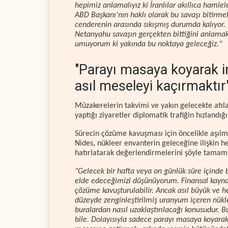
hepimiz anlamalıyız ki İranlılar akıllıca hamlel
ABD Başkanı'nın haklı olarak bu savaşı bitirme
cenderenin arasında sıkışmış durumda kalıyor. 
Netanyahu savaşın gerçekten bittiğini anlamak
umuyorum ki yakında bu noktaya geleceğiz."
"Parayı masaya koyarak i
asıl meseleyi kaçırmaktır
Müzakerelerin takvimi ve yakın gelecekte atıl
yaptığı ziyaretler diplomatik trafiğin hızlandığı
Sürecin çözüme kavuşması için öncelikle aşılm
Nides, nükleer envanterin geleceğine ilişkin 
hatırlatarak değerlendirmelerini şöyle tamam
"Gelecek bir hafta veya on günlük süre içinde
elde edeceğimizi düşünüyorum. Finansal kaynakl
çözüme kavuşturulabilir. Ancak asıl büyük ve
düzeyde zenginleştirilmiş uranyum içeren nükle
buralardan nasıl uzaklaştırılacağı konusudur. B
bile. Dolayısıyla sadece parayı masaya koyarak