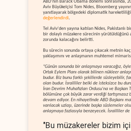
ABD'nin Barack Obama dönemi sonrasında, 2021 
Aviv Büyükelçisi Tom Nides, Bloomberg yayınınd
yanıtlayarak bölgedeki diplomatik hareketliliği
değerlendirdi
.
Tel Aviv'den yayına katılan Nides, Pakistanlı bir
bir dolaylı müzakere sürecinin yürütüldüğünü 
zorunda kalacağını belirtti.
Bu sürecin sonunda ortaya çıkacak metnin kaçın
yaklaşımını ve anlaşmanın muhtemel mimarisini
"Günün sonunda bir anlaşmaya varacağız, öyle
Ortak Eylem Planı olarak bilinen nükleer anla
budur. Biz bunu farklı şekillerde süsleyebilir, 
olan budur. İsrailliler belki de isteksizce bu d
İran Devrim Muhafızları Ordusu'na ve Başkan Tr
bölümüne çok büyük zarar verdiği tartışmasız b
devam ediyor. En nihayetinde ABD Başkanı ma
varılacak uzlaşı, üzerinde başka süslemeler ols
anlaşmaya fazlasıyla benzeyecek. İsrailliler de
"Bu müzakereler bizim içi