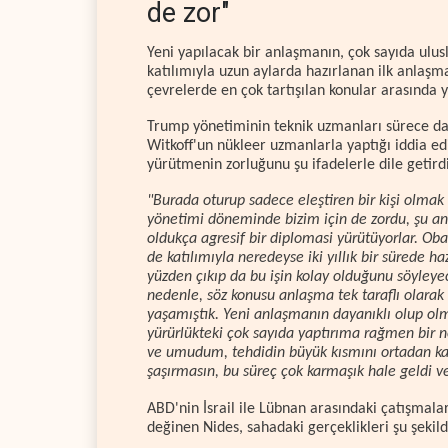
de zor"
Yeni yapılacak bir anlaşmanın, çok sayıda ulus
katılımıyla uzun aylarda hazırlanan ilk anlaş
çevrelerde en çok tartışılan konular arasında y
Trump yönetiminin teknik uzmanları sürece dah
Witkoff'un nükleer uzmanlarla yaptığı iddia e
yürütmenin zorluğunu şu ifadelerle dile getirdi
"Burada oturup sadece eleştiren bir kişi olm
yönetimi döneminde bizim için de zordu, şu and
oldukça agresif bir diplomasi yürütüyorlar. Oba
de katılımıyla neredeyse iki yıllık bir sürede 
yüzden çıkıp da bu işin kolay olduğunu söyleyec
nedenle, söz konusu anlaşma tek taraflı olarak y
yaşamıştık. Yeni anlaşmanın dayanıklı olup olm
yürürlükteki çok sayıda yaptırıma rağmen bir n
ve umudum, tehdidin büyük kısmını ortadan ka
şaşırmasın, bu süreç çok karmaşık hale geldi ve
ABD'nin İsrail ile Lübnan arasındaki çatışmala
değinen Nides, sahadaki gerçeklikleri şu şekilde