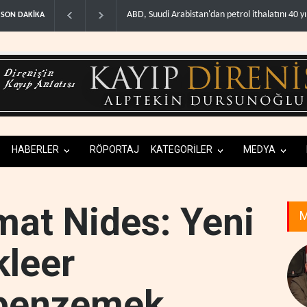
Galibaf, Trump'ın tehdit ve müzakere mesajlarıy
SON DAKİKA
HABERLER
RÖPORTAJ
KATEGORİLER
MEDYA
mat Nides: Yeni
M
leer
benzemek