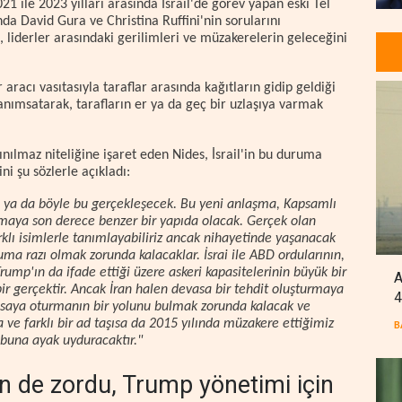
ile 2023 yılları arasında İsrail'de görev yapan eski Tel
a David Gura ve Christina Ruffini'nin sorularını
, liderler arasındaki gerilimleri ve müzakerelerin geleceğini
 aracı vasıtasıyla taraflar arasında kağıtların gidip geldiği
anımsatarak, tarafların er ya da geç bir uzlaşıya varmak
ılmaz niteliğine işaret eden Nides, İsrail'in bu duruma
 şu sözlerle açıkladı:
 ya da böyle bu gerçekleşecek. Bu yeni anlaşma, Kapsamlı
şmaya son derece benzer bir yapıda olacak. Gerçek olan
farklı isimlerle tanımlayabiliriz ancak nihayetinde yaşanacak
uruma razı olmak zorunda kalacaklar. İsrai ile ABD ordularının,
ump'ın da ifade ettiği üzere askeri kapasitelerinin büyük bir
A
ir gerçektir. Ancak İran halen devasa bir tehdit oluşturmaya
4
saya oturmanın bir yolunu bulmak zorunda kalacak ve
a ve farklı bir ad taşısa da 2015 yılında müzakere ettiğimiz
B
 buna ayak uyduracaktır."
n de zordu, Trump yönetimi için