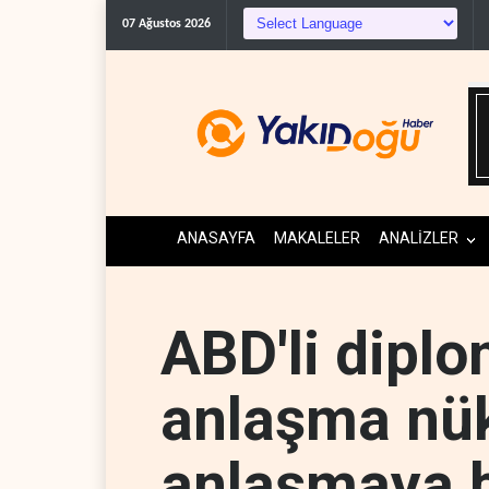
07 Ağustos 2026
ANASAYFA
MAKALELER
ANALİZLER
ABD'li diplo
anlaşma nük
anlaşmaya 