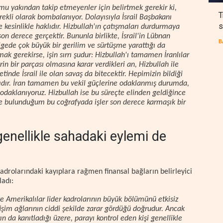
umu yakından takip etmeyenler için belirtmek gerekir ki,
T
ürekli olarak bombalanıyor. Dolayısıyla İsrail Başbakanı
s
 kesinlikle haklıdır. Hizbullah'ın çatışmaları durdurmaya
on derece gerçektir. Bununla birlikte, İsrail'in Lübnan
B
gede çok büyük bir gerilim ve sürtüşme yarattığı da
k gerekirse, işin sırrı şudur: Hizbullah'ı tamamen İranlılar
in bir parçası olmasına karar verdikleri an, Hizbullah ile
inde İsrail ile olan savaş da bitecektir. Hepimizin bildiği
ğlıdır. İran tamamen bu vekil güçlerine odaklanmış durumda,
odaklanıyoruz. Hizbullah ise bu süreçte elinden geldiğince
e bulunduğum bu coğrafyada işler son derece karmaşık bir
genellikle sahadaki eylemi de
k kadrolarındaki kayıplara rağmen finansal bağların belirleyici
ladı:
ve Amerikalılar lider kadrolarının büyük bölümünü etkisiz
tişim ağlarının ciddi şekilde zarar gördüğü doğrudur. Ancak
n da kanıtladığı üzere, parayı kontrol eden kişi genellikle