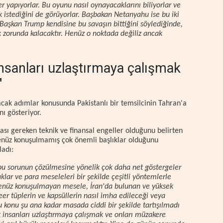
er yapıyorlar. Bu oyunu nasıl oynayacaklarını biliyorlar ve
k istediğini de görüyorlar. Başbakan Netanyahu ise bu iki
Başkan Trump kendisine bu savaşın bittiğini söylediğinde,
 zorunda kalacaktır. Henüz o noktada değiliz ancak
nsanları uzlaştırmaya çalışmak
"
acak adımlar konusunda Pakistanlı bir temsilcinin Tahran'a
nı gösteriyor.
ası gereken teknik ve finansal engeller olduğunu belirten
henüz konuşulmamış çok önemli başlıklar olduğunu
ladı:
 bu sorunun çözülmesine yönelik çok daha net göstergeler
ar ve para meseleleri bir şekilde çeşitli yöntemlerle
 henüz konuşulmayan mesele, İran'da bulunan ve yüksek
er tüplerin ve kapsüllerin nasıl imha edileceği veya
u konu şu ana kadar masada ciddi bir şekilde tartışılmadı
 insanları uzlaştırmaya çalışmak ve onları müzakere