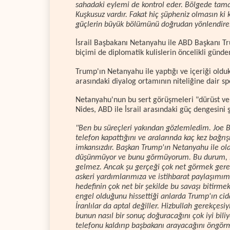
sahadaki eylemi de kontrol eder. Bölgede tama
Kuşkusuz vardır. Fakat hiç şüpheniz olmasın ki k
güçlerin büyük bölümünü doğrudan yönlendirebi
İsrail Başbakanı Netanyahu ile ABD Başkanı Trum
biçimi de diplomatik kulislerin öncelikli günd
Trump'ın Netanyahu ile yaptığı ve içeriği olduk
arasındaki diyalog ortamının niteliğine dair sp
Netanyahu'nun bu sert görüşmeleri "dürüst ve a
Nides, ABD ile İsrail arasındaki güç dengesini ş
"Ben bu süreçleri yakından gözlemledim. Joe 
telefon kapattığını ve aralarında kaç kez bağ
imkansızdır. Başkan Trump'ın Netanyahu ile olan
düşünmüyor ve bunu görmüyorum. Bu durum, B
gelmez. Ancak şu gerçeği çok net görmek gereki
askeri yardımlarımıza ve istihbarat paylaşımı
hedefinin çok net bir şekilde bu savaşı bitirm
engel olduğunu hissettiği anlarda Trump'ın ci
İranlılar da aptal değiller. Hizbullah gerekçesi
bunun nasıl bir sonuç doğuracağını çok iyi bil
telefonu kaldırıp başbakanı arayacağını öngörm