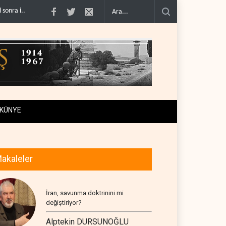
la alay et..
Trump: İran savaşı yakında bitebilir, ABD silah stoklar�..
Gazze
KÜNYE
akaleler
İran, savunma doktrinini mi
değiştiriyor?
Alptekin DURSUNOĞLU