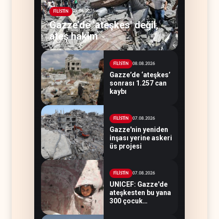
09.08.2026
FİLİSTİN
Gazze’de 'ateşkes' değil,
ateş hakim
08.08.2026
FİLİSTİN
Gazze’de ‘ateşkes’
sonrası 1.257 can
kaybı
07.08.2026
FİLİSTİN
Gazze'nin yeniden
inşası yerine askeri
üs projesi
07.08.2026
FİLİSTİN
UNICEF: Gazze'de
ateşkesten bu yana
300 çocuk
öldürüldü