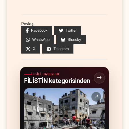
Paylaş:
Facebook
Twitter
WhatsApp
Bluesky
X
Telegram
İLGILI HABERLER
FİLİSTİN kategorisinden
↗