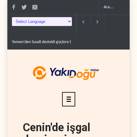
Yemen’den Suudi destekli güçlere büyük operasyon..
Grönland’da izinsi
Cenin'de işgal