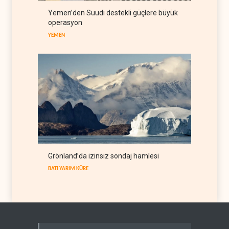
Pentagon silah şirketlerine
21 gün süre verdi
Yemen’den Suudi destekli güçlere büyük
operasyon
BATI YARIM KÜRE
09 Ağustos 2026
YEMEN
Grönland’da izinsiz sondaj hamlesi
BATI YARIM KÜRE