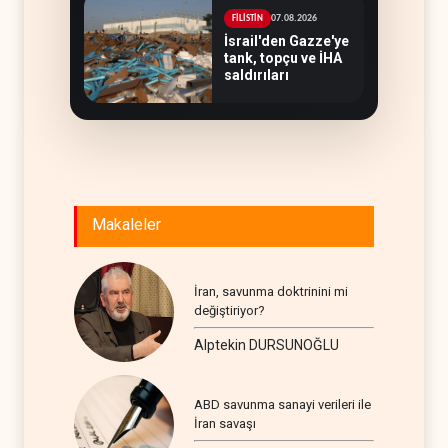
07.08.2026
FİLİSTİN
İsrail'den Gazze'ye
tank, topçu ve İHA
saldırıları
Makaleler
İran, savunma doktrinini mi
değiştiriyor?
Alptekin DURSUNOĞLU
ABD savunma sanayi verileri ile
İran savaşı