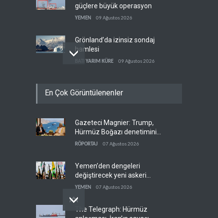
güçlere büyük operasyon
YEMEN
09 Ağustos 2026
Grönland’da izinsiz sondaj
hamlesi
BATI YARIM KÜRE
09 Ağustos 2026
Arakçi: ‘İran, tüm baskılara
En Çok Görüntülenenler
rağmen direnişini
sürdürecek’
İRAN
09 Ağustos 2026
Gazeteci Magnier: Trump,
Yemen, Aramco’yu vurdu
Hürmüz Boğazı denetimini
YEMEN
09 Ağustos 2026
doğrudan İran ve Umman'a
RÖPORTAJ
07 Ağustos 2026
teslim etti
Yemen’den dengeleri
değiştirecek yeni askeri
denklem
YEMEN
07 Ağustos 2026
The Telegraph: Hürmüz