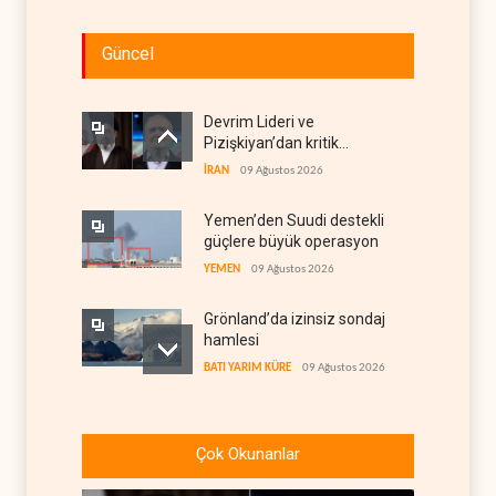
Güncel
Devrim Lideri ve
Pizişkiyan’dan kritik
görüşme
İRAN
09 Ağustos 2026
Yemen’den Suudi destekli
güçlere büyük operasyon
YEMEN
09 Ağustos 2026
Grönland’da izinsiz sondaj
hamlesi
BATI YARIM KÜRE
09 Ağustos 2026
Arakçi: ‘İran, tüm baskılara
rağmen direnişini
Çok Okunanlar
sürdürecek’
İRAN
09 Ağustos 2026