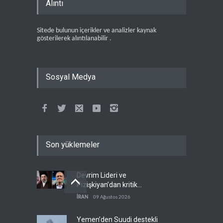
Alıntı
Sitede bulunun içerikler ve analizler kaynak
gösterilerek alıntılanabilir .
Sosyal Medya
Son yüklemeler
Devrim Lideri ve
Pizişkiyan’dan kritik
görüşme
İRAN
09 Ağustos 2026
Yemen’den Suudi destekli