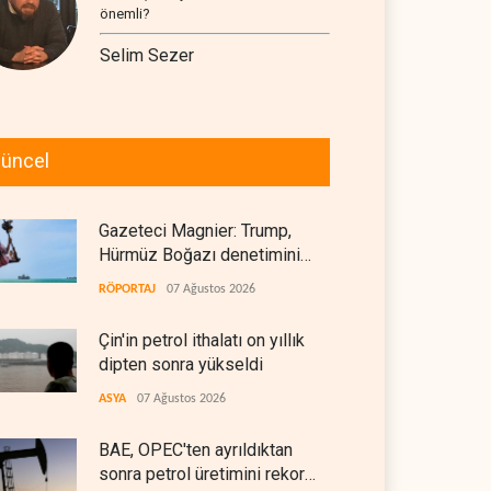
önemli?
Selim Sezer
üncel
Gazeteci Magnier: Trump,
Hürmüz Boğazı denetimini
doğrudan İran ve Umman'a
RÖPORTAJ
07 Ağustos 2026
teslim etti
Çin'in petrol ithalatı on yıllık
dipten sonra yükseldi
ASYA
07 Ağustos 2026
BAE, OPEC'ten ayrıldıktan
sonra petrol üretimini rekor