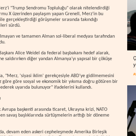
Merz’i "Trump Sendromu Topluluğu" olarak nitelendirdiği
ormu X üzerinden paylaşım yapan Grenell, Merz’in bu
le gerçekleştirdiği görüşmeler sırasında takındığı
leri sürdü.
i olmayan ve tamamen Alman sol-liberal medyası tarafından
du.
 Başkanı Alice Weidel da federal başbakanı hedef alarak,
Ç
ne saldırırken diğer yandan Almanya’yı yapısal bir çöküşe
y
A
a, "Merz, 'siyasi iklim' gerekçesiyle ABD’ye gidilmemesini
 göz göre göre sosyal ve ekonomik bir yıkıma doğru götüren bir
ederek uyarıda bulunuyor" ifadelerini kullandı.
ı
k Avrupa başkenti arasında ticaret, Ukrayna krizi, NATO
en savaş başlıklarında sürtüşmelerin arttığı bir döneme
mada, devam eden askeri cepheleşmede Amerika Birleşik