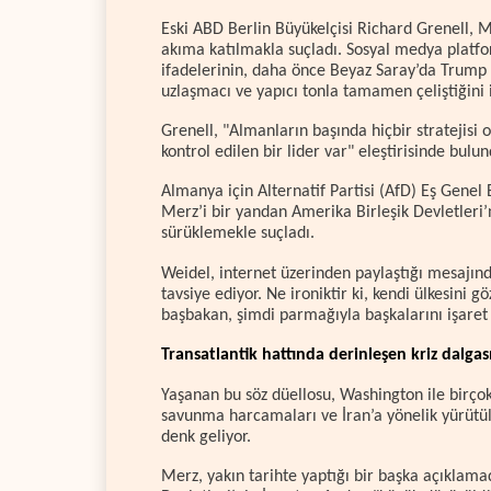
Eski ABD Berlin Büyükelçisi Richard Grenell, 
akıma katılmakla suçladı. Sosyal medya platf
ifadelerinin, daha önce Beyaz Saray’da Trump i
uzlaşmacı ve yapıcı tonla tamamen çeliştiğini i
Grenell, "Almanların başında hiçbir stratejis
kontrol edilen bir lider var" eleştirisinde bulun
Almanya için Alternatif Partisi (AfD) Eş Genel
Merz’i bir yandan Amerika Birleşik Devletleri’
sürüklemekle suçladı.
Weidel, internet üzerinden paylaştığı mesajınd
tavsiye ediyor. Ne ironiktir ki, kendi ülkesini
başbakan, şimdi parmağıyla başkalarını işaret 
Transatlantik hattında derinleşen kriz dalgas
Yaşanan bu söz düellosu, Washington ile birço
savunma harcamaları ve İran’a yönelik yürütül
denk geliyor.
Merz, yakın tarihte yaptığı bir başka açıkla