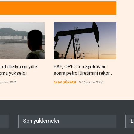
rol ithalatı on yıllık
BAE, OPEC'ten ayrıldıktan
The
onra yükseldi
sonra petrol üretimini rekor
anla
düzeye çıkardı
kaza
ğustos 2026
ARAP DÜNYASI
07 Ağustos 2026
BATI
Son yüklemeler
E