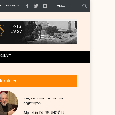
di..
BAE, OPEC'ten ayrıldıktan sonra petrol üretimini rekor d�..
The Teleg
KÜNYE
akaleler
İran, savunma doktrinini mi
değiştiriyor?
Alptekin DURSUNOĞLU