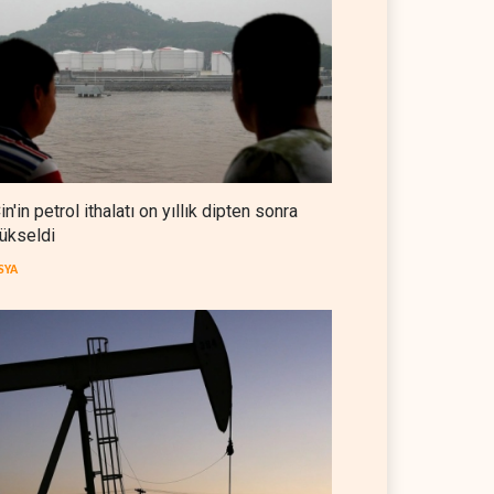
Suudi Arabistan, Türkiye ve
Pakistan ortak savunma
anlaşması imzaladı
ARAP DÜNYASI
07 Ağustos 2026
ABD, Suudi Arabistan'dan
petrol ithalatını 40 yıl sonra ilk
kez durdurdu
BATI YARIM KÜRE
07 Ağustos 2026
in'in petrol ithalatı on yıllık dipten sonra
ükseldi
Galibaf, Trump'ın tehdit ve
müzakere mesajlarıyla alay
SYA
etti
İRAN
07 Ağustos 2026