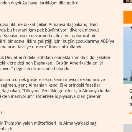
n duyduğu hayal kırıklığını dile getirdi.
 sosyal iklime dikkat çeken Almanya Başbakanı, "Ben
anda bu hayranlığım pek büyümüyor" diyerek mevcut
u. Konuşmasının devamında ailevi ve toplumsal bir
rli bir sosyal iklim geliştiği için, bugün çocuklarıma ABD’ye
şmalarını tavsiye etmem" ifadesini kullandı.
ik Devletleri’ndeki istihdam olanaklarının da ciddi şekilde
çekliklere değinen Başbakan, "Bugün Amerika’da en iyi
rlanıyor" değerlendirmesinde bulundu.
 durumu örnek göstererek; ülkenin mevcut ekonomisi ve
 rağmen, genç Almanları kendi ülkelerindeki fırsatlar
G
 Başbakan, "Dünyada özellikle gençler için Almanya kadar
ekten inanıyorum" sözleriyle iç piyasaya olan güvenini
d
t
i
R
d Trump’ın yakın müttefikleri ile Almanya’daki sağ
ol açtı.