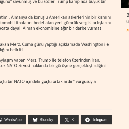
ldüğünü" savunmuş ve bu sözler Trump kampında büyük bir
B
imi, Almanya’da konuşlu Amerikan askerlerinin bir kısmını
ü
mobil ithalatını hedef alan yeni gümrük vergisi artışlarını
acata dayalı Alman ekonomisine ağır bir darbe vurması
A
bakan Merz, Cuma günü yaptığı açıklamada Washington ile
ğını belirtti.
aylaşım yapan Merz, Trump ile telefon üzerinden İran,
ek NATO zirvesi hakkında bir görüşme gerçekleştirdiğini
lü bir NATO içindeki güçlü ortaklardır" vurgusuyla
WhatsApp
Bluesky
X
Telegram