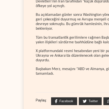
Devletleri’nin İran tarafından "küçük düşürü
öfkeye yol açmıştı.
Bu açıklamadan günler sonra Washington yönet
geri çekeceğini duyurmuş ve Avrupa menşeli oto
devreye sokmuştu. Bu gümrük hamlesinin, ihr
bekleniyor.
Tüm bu transatlantik gerilimlere rağmen Baş
yakın ilişkileri sürdürme taahhüdüne bağlı kaldı
X platformundaki resmi hesabından yeni bir p
Ukrayna ve Ankara’da düzenlenecek olan gelec
duyurdu.
Başbakan Merz, mesajını "ABD ve Almanya, güç
tamamladı.
Paylaş:
Facebook
Twitter