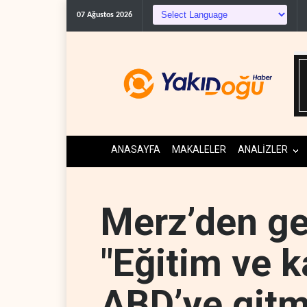
07 Ağustos 2026
ANASAYFA
MAKALELER
ANALİZLER
Merz’den ge
"Eğitim ve k
ABD’ye gitm