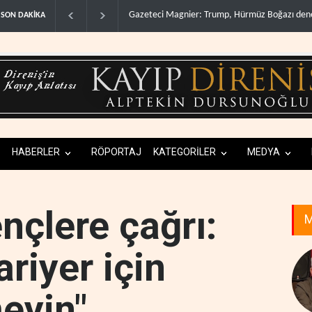
Çin'in petrol ithalatı on yıllık dipten sonra yüksel
SON DAKİKA
HABERLER
RÖPORTAJ
KATEGORİLER
MEDYA
nçlere çağrı:
M
ariyer için
eyin"