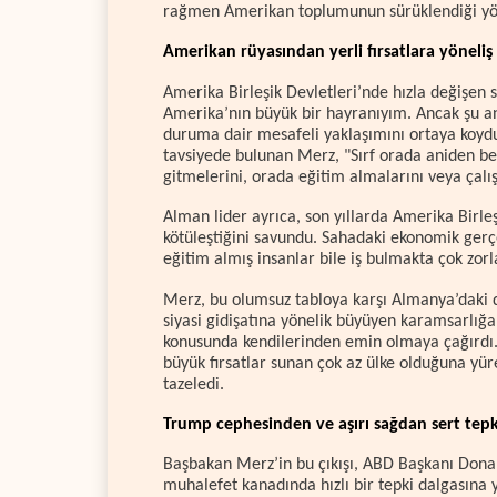
rağmen Amerikan toplumunun sürüklendiği yönde
Amerikan rüyasından yerli fırsatlara yöneliş
Amerika Birleşik Devletleri’nde hızla değişen
Amerika’nın büyük bir hayranıyım. Ancak şu 
duruma dair mesafeli yaklaşımını ortaya koyd
tavsiyede bulunan Merz, "Sırf orada aniden beli
gitmelerini, orada eğitim almalarını veya çalı
Alman lider ayrıca, son yıllarda Amerika Birleş
kötüleştiğini savundu. Sahadaki ekonomik ger
eğitim almış insanlar bile iş bulmakta çok zo
Merz, bu olumsuz tabloya karşı Almanya’daki
siyasi gidişatına yönelik büyüyen karamsarlığa
konusunda kendilerinden emin olmaya çağırdı.
büyük fırsatlar sunan çok az ülke olduğuna yür
tazeledi.
Trump cephesinden ve aşırı sağdan sert tepk
Başbakan Merz’in bu çıkışı, ABD Başkanı Donal
muhalefet kanadında hızlı bir tepki dalgasına y