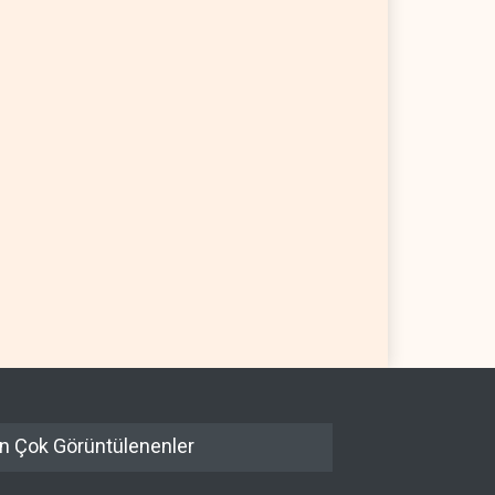
 Telegraph: Hürmüz
Yemen’den dengeleri
şması, İran’ın savaşı
değiştirecek yeni askeri
ndığını gösteriyor
denklem
 YARIM KÜRE
07 Ağustos 2026
YEMEN
07 Ağustos 2026
n Çok Görüntülenenler