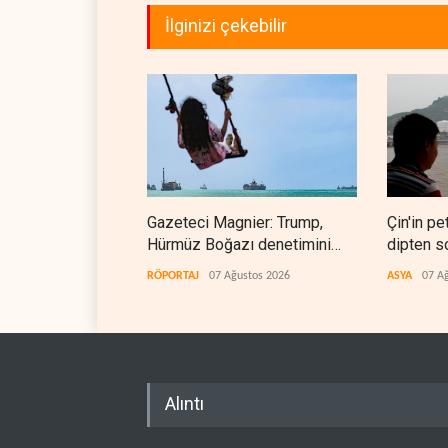
İlginizi çekebilir
Gazeteci Magnier: Trump,
Çin'in pet
Hürmüz Boğazı denetimini
dipten s
doğrudan İran ve Umman'a
RÖPORTAJ
07 Ağustos 2026
ASYA
07 A
teslim etti
Alıntı