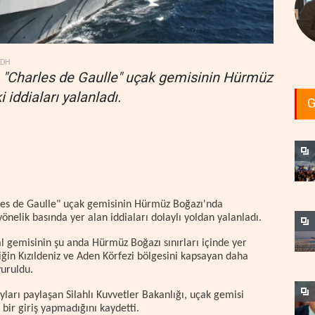
YDH
ı, "Charles de Gaulle" uçak gemisinin Hürmüz
iddiaları yalanladı.
G
rles de Gaulle" uçak gemisinin Hürmüz Boğazı'nda
nelik basında yer alan iddiaları dolaylı yoldan yalanladı.
l gemisinin şu anda Hürmüz Boğazı sınırları içinde yer
liğin Kızıldeniz ve Aden Körfezi bölgesini kapsayan daha
yuruldu.
yları paylaşan Silahlı Kuvvetler Bakanlığı, uçak gemisi
ir giriş yapmadığını kaydetti.