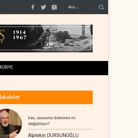
İran ve Umman Hürmüz Boğazı için geçiş..
Trump, mühimmat krizini ifşa edenler
KÜNYE
akaleler
İran, savunma doktrinini mi
değiştiriyor?
Alptekin DURSUNOĞLU