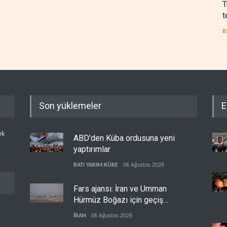
T
t
B
Son yüklemeler
E
ek
ABD'den Küba ordusuna yeni
yaptırımlar
BATI YARIM KÜRE
06 Ağustos 2026
Fars ajansı: İran ve Umman
Hürmüz Boğazı için geçiş
koridorlarında anlaştı
İRAN
06 Ağustos 2026