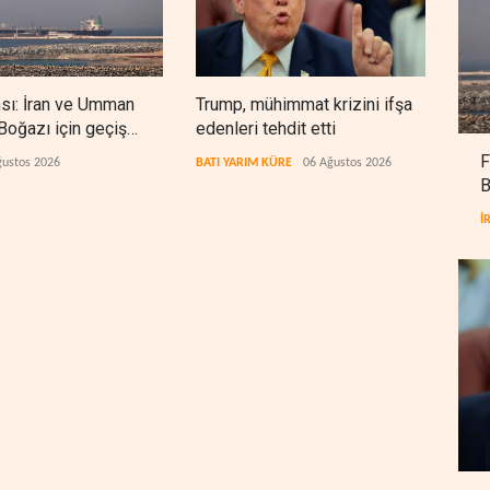
nsı: İran ve Umman
Trump, mühimmat krizini ifşa
Demo
oğazı için geçiş
edenleri tehdit etti
Şeri
rında anlaştı
ceza
F
ğustos 2026
BATI YARIM KÜRE
06 Ağustos 2026
BATI
B
İ