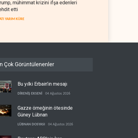
rump, mühimmat krizini ifşa edenleri
ehdit etti
ATI YARIM KÜRE
n Çok Görüntülenenler
Bu yılki Erbain’in mesajı
DİRENİŞ EKSENİ
04 Ağustos 2026
Gazze örneğinin ötesinde
Güney Lübnan
LÜBNAN DOSYASI
04 Ağustos 2026