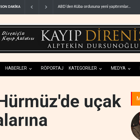
ABD'den Küba ordusuna yeni yaptırımlar..
Fars ajansı: 
SON DAKİKA
HABERLER
RÖPORTAJ
KATEGORİLER
MEDYA
'Hürmüz'de uçak
M
alarına