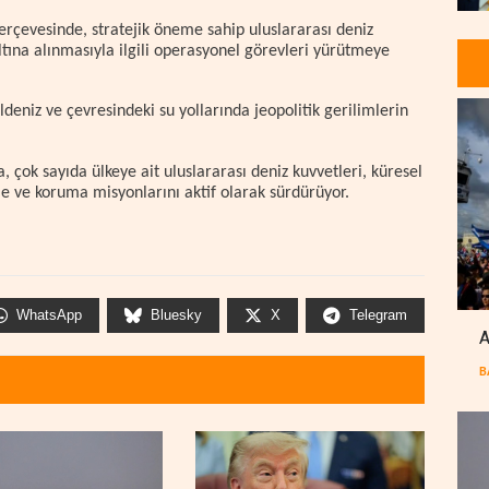
çerçevesinde, stratejik öneme sahip uluslararası deniz
tına alınmasıyla ilgili operasyonel görevleri yürütmeye
ldeniz ve çevresindeki su yollarında jeopolitik gerilimlerin
, çok sayıda ülkeye ait uluslararası deniz kuvvetleri, küresel
eme ve koruma misyonlarını aktif olarak sürdürüyor.
WhatsApp
Bluesky
X
Telegram
A
B