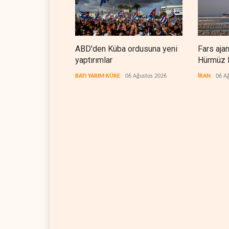
ABD'den Küba ordusuna yeni
Fars aja
yaptırımlar
Hürmüz B
koridorla
BATI YARIM KÜRE
06 Ağustos 2026
İRAN
06 A