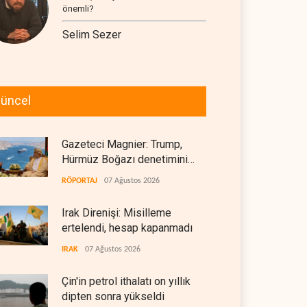
önemli?
Selim Sezer
üncel
Gazeteci Magnier: Trump,
Hürmüz Boğazı denetimini
doğrudan İran ve Umman'a
RÖPORTAJ
07 Ağustos 2026
teslim etti
Irak Direnişi: Misilleme
ertelendi, hesap kapanmadı
IRAK
07 Ağustos 2026
Çin'in petrol ithalatı on yıllık
dipten sonra yükseldi