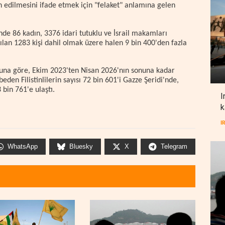
en edilmesini ifade etmek için "felaket" anlamına gelen
rinde 86 kadın, 3376 idari tutuklu ve İsrail makamları
ırılan 1283 kişi dahil olmak üzere halen 9 bin 400'den fazla
poruna göre, Ekim 2023'ten Nisan 2026'nın sonuna kadar
eden Filistinlilerin sayısı 72 bin 601'i Gazze Şeridi'nde,
 bin 761'e ulaştı.
I
k
I
WhatsApp
Bluesky
X
Telegram