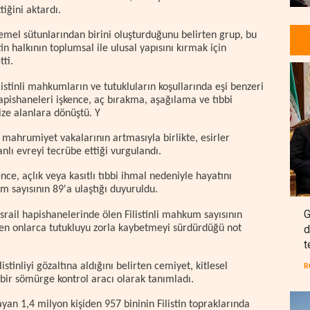
iğini aktardı.
 temel sütunlarından birini oluşturduğunu belirten grup, bu
tin halkının toplumsal ile ulusal yapısını kırmak için
tti.
istinli mahkumların ve tutukluların koşullarında eşi benzeri
hapishaneleri işkence, aç bırakma, aşağılama ve tıbbi
ize alanlara dönüştü. Y
bi mahrumiyet vakalarının artmasıyla birlikte, esirler
nlı evreyi tecrübe ettiği vurgulandı.
ce, açlık veya kasıtlı tıbbi ihmal nedeniyle hayatını
m sayısının 89'a ulaştığı duyuruldu.
G
İsrail hapishanelerinde ölen Filistinli mahkum sayısının
d
e'den onlarca tutukluyu zorla kaybetmeyi sürdürdüğü not
t
istinliyi gözaltına aldığını belirten cemiyet, kitlesel
R
bir sömürge kontrol aracı olarak tanımladı.
ayan 1,4 milyon kişiden 957 bininin Filistin topraklarında