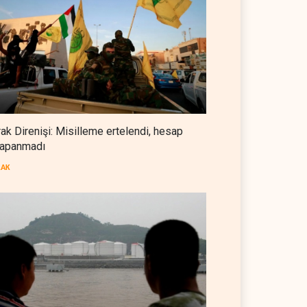
Foreign Affairs: ABD
Ortadoğu'dan elini çekmeli
BATI YARIM KÜRE
07 Ağustos 2026
Suudi Arabistan, Türkiye ve
Pakistan ortak savunma
anlaşması imzaladı
ARAP DÜNYASI
07 Ağustos 2026
rak Direnişi: Misilleme ertelendi, hesap
apanmadı
ABD, Suudi Arabistan'dan
petrol ithalatını 40 yıl sonra ilk
RAK
kez durdurdu
BATI YARIM KÜRE
07 Ağustos 2026