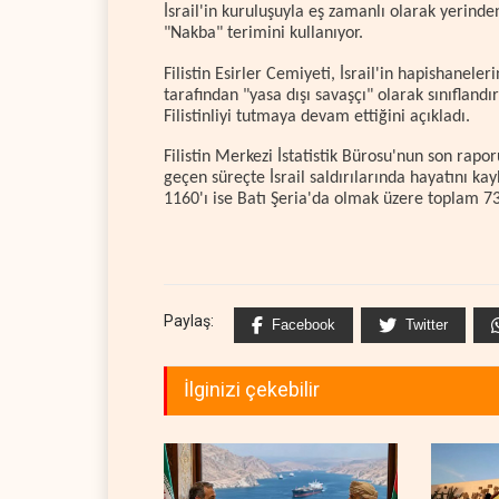
İsrail'in kuruluşuyla eş zamanlı olarak yerind
"Nakba" terimini kullanıyor.
Filistin Esirler Cemiyeti, İsrail'in hapishanele
tarafından "yasa dışı savaşçı" olarak sınıfland
Filistinliyi tutmaya devam ettiğini açıkladı.
Filistin Merkezi İstatistik Bürosu'nun son ra
geçen süreçte İsrail saldırılarında hayatını kayb
1160'ı ise Batı Şeria'da olmak üzere toplam 73
Paylaş:
Facebook
Twitter
İlginizi çekebilir