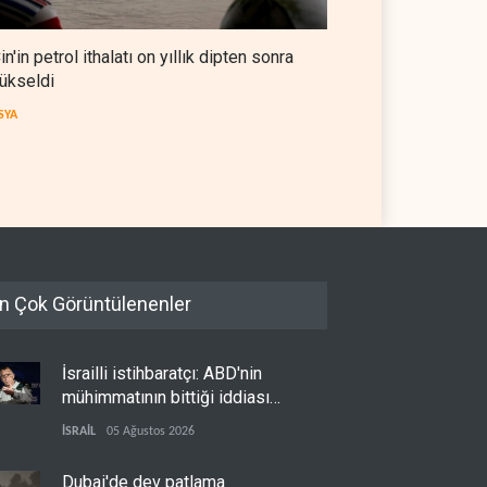
in'in petrol ithalatı on yıllık dipten sonra
ükseldi
 OPEC'ten ayrıldıktan
The Telegraph: Hürmüz
SYA
a petrol üretimini rekor
anlaşması, İran’ın savaşı
eye çıkardı
kazandığını gösteriyor
 DÜNYASI
07 Ağustos 2026
BATI YARIM KÜRE
07 Ağustos 2026
n Çok Görüntülenenler
İsrailli istihbaratçı: ABD'nin
mühimmatının bittiği iddiası
bir iç kavga
İSRAİL
05 Ağustos 2026
Dubai'de dev patlama