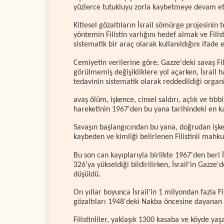
yüzlerce tutukluyu zorla kaybetmeye devam ett
Kitlesel gözaltıların İsrail sömürge projesinin
yöntemin Filistin varlığını hedef almak ve Filis
sistematik bir araç olarak kullanıldığını ifade e
Cemiyetin verilerine göre, Gazze'deki savaş Fil
görülmemiş değişikliklere yol açarken, İsrail 
tedavinin sistematik olarak reddedildiği organ
avaş ölüm, işkence, cinsel saldırı, açlık ve tıb
hareketinin 1967'den bu yana tarihindeki en ka
Savaşın başlangıcından bu yana, doğrudan işken
kaybeden ve kimliği belirlenen Filistinli mahku
Bu son can kayıplarıyla birlikte 1967'den beri 
326'ya yükseldiği bildirilirken, İsrail'in Gazz
düşüldü.
On yıllar boyunca İsrail'in 1 milyondan fazla Fil
gözaltıları 1948'deki Nakba öncesine dayanan 
Filistinliler, yaklaşık 1300 kasaba ve köyde yaş