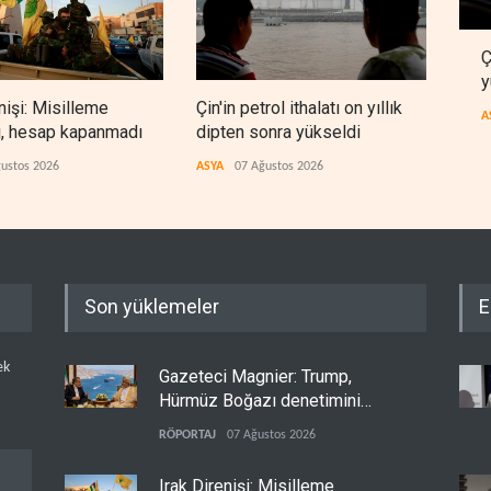
Ç
y
nişi: Misilleme
Çin'in petrol ithalatı on yıllık
BAE,
A
i, hesap kapanmadı
dipten sonra yükseldi
sonr
düz
ustos 2026
ASYA
07 Ağustos 2026
ARAP
Son yüklemeler
E
ek
Gazeteci Magnier: Trump,
Hürmüz Boğazı denetimini
doğrudan İran ve Umman'a
RÖPORTAJ
07 Ağustos 2026
teslim etti
Irak Direnişi: Misilleme