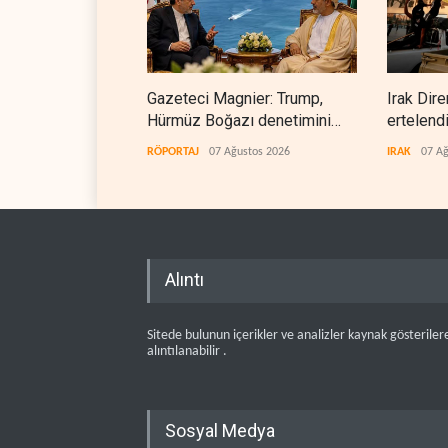
Gazeteci Magnier: Trump,
Irak Dire
Hürmüz Boğazı denetimini
ertelend
doğrudan İran ve Umman'a
RÖPORTAJ
07 Ağustos 2026
IRAK
07 Ağ
teslim etti
Alıntı
Sitede bulunun içerikler ve analizler kaynak gösteriler
alıntılanabilir .
Sosyal Medya