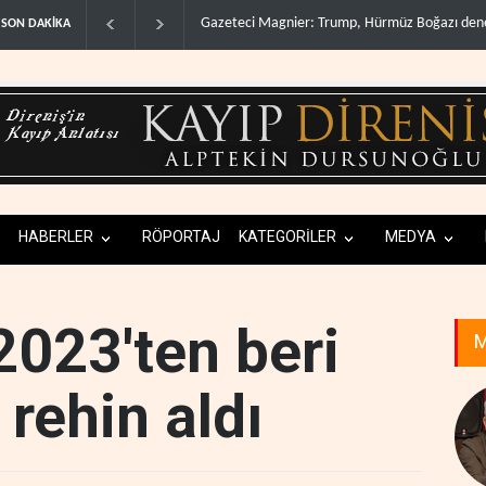
müz Boğazı denetimini doğru..
Irak Direnişi: Misilleme ertelendi, hesap kap
SON DAKİKA
HABERLER
RÖPORTAJ
KATEGORİLER
MEDYA
 2023'ten beri
M
 rehin aldı