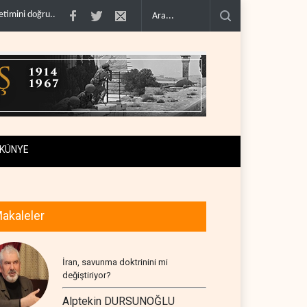
anmadı..
Çin'in petrol ithalatı on yıllık dipten sonra yükseldi..
BAE, OPEC'ten a
KÜNYE
akaleler
İran, savunma doktrinini mi
değiştiriyor?
Alptekin DURSUNOĞLU