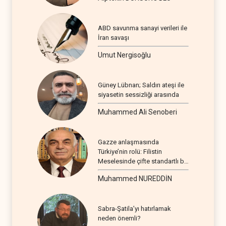
ABD savunma sanayi verileri ile
İran savaşı
Umut Nergisoğlu
Güney Lübnan; Saldırı ateşi ile
siyasetin sessizliği arasında
Muhammed Ali Senoberi
Gazze anlaşmasında
Türkiye’nin rolü: Filistin
Meselesinde çifte standartlı bir
seyir
Muhammed NUREDDİN
Sabra-Şatila’yı hatırlamak
neden önemli?