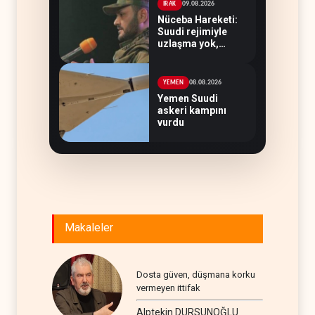
09.08.2026
IRAK
Nüceba Hareketi:
Suudi rejimiyle
uzlaşma yok,
misilleme var
08.08.2026
YEMEN
Yemen Suudi
askeri kampını
vurdu
Makaleler
Dosta güven, düşmana korku
vermeyen ittifak
Alptekin DURSUNOĞLU