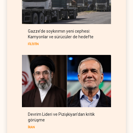
ABD'den Rus petrolünü alan
ülkelere yüzde 100'e varan
gümrük vergisi
RUSYA
09 Ağustos 2026
Demokratlar Trump için azil
Gazze’de soykırımın yeni cephesi:
süreci yerine soruşturma
Kamyonlar ve sürücüler de hedefte
hazırlıyor
BATI YARIM KÜRE
09 Ağustos 2026
FİLİSTİN
Devrim Lideri ve Pizişkiyan’dan kritik
görüşme
İRAN