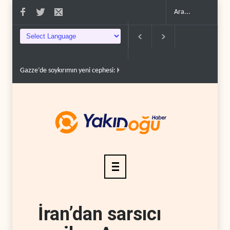
Gazze’de soykırımın yeni cephesi: Kamyonlar ve sürüc�..
Devrim Lideri
İran’dan sarsıcı