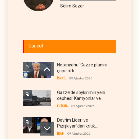
Selim Sezer
Güncel
Netanyahu ‘Gazze planını’
çöpe attı
İSRAİL
09 Ağustos 2026
Gazze’de soykırımın yeni
cephesi: Kamyonlar ve
sürücüler de hedefte
FİLİSTİN
09 Ağustos 2026
Devrim Lideri ve
Pizişkiyan’dan kritik
görüşme
İRAN
09 Ağustos 2026