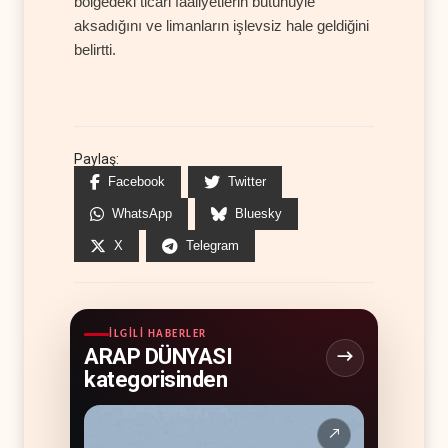
bölgedeki ticari faaliyetlerin bütünüyle
aksadığını ve limanların işlevsiz hale geldiğini
belirtti.
Paylaş:
Facebook
Twitter
WhatsApp
Bluesky
X
Telegram
İLGILI HABERLER
ARAP DÜNYASI
kategorisinden
↗