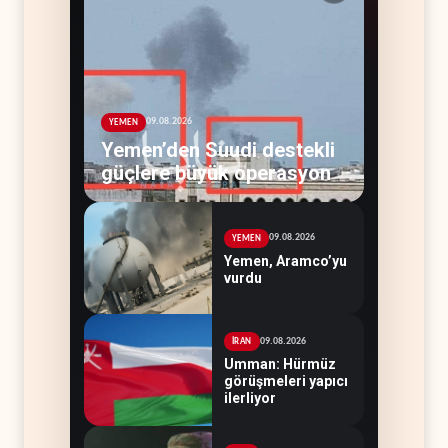
09.08.2026
YEMEN
Yemen’den Suudi destekli
güçlere büyük operasyon
09.08.2026
YEMEN
Yemen, Aramco’yu
vurdu
09.08.2026
İRAN
Umman: Hürmüz
görüşmeleri yapıcı
ilerliyor