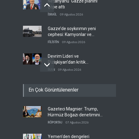
Netanyahu ‘Gazze planını’
çöpe attı
İSRAİL
09 Ağustos 2026
Gazze’de soykırımın yeni
cephesi: Kamyonlar ve
sürücüler de hedefte
FİLİSTİN
09 Ağustos 2026
Devrim Lideri ve
Pizişkiyan’dan kritik
görüşme
İRAN
09 Ağustos 2026
Yemen’den Suudi destekli
En Çok Görüntülenenler
güçlere büyük operasyon
YEMEN
09 Ağustos 2026
Gazeteci Magnier: Trump,
Grönland’da izinsiz sondaj
Hürmüz Boğazı denetimini
hamlesi
doğrudan İran ve Umman'a
RÖPORTAJ
07 Ağustos 2026
BATI YARIM KÜRE
09 Ağustos 2026
teslim etti
Yemen’den dengeleri