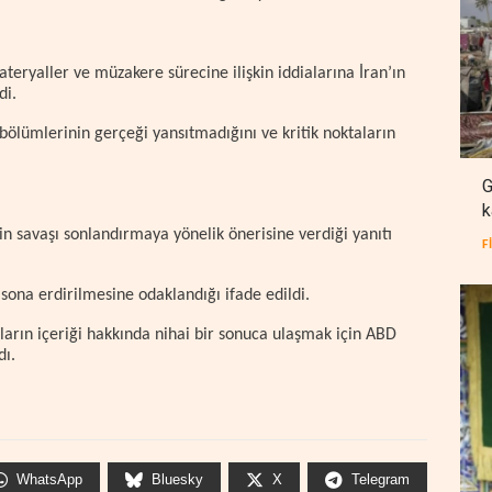
teryaller ve müzakere sürecine ilişkin iddialarına İran’ın
di.
 bölümlerinin gerçeği yansıtmadığını ve kritik noktaların
G
k
n savaşı sonlandırmaya yönelik önerisine verdiği yanıtı
F
sona erdirilmesine odaklandığı ifade edildi.
ların içeriği hakkında nihai bir sonuca ulaşmak için ABD
dı.
WhatsApp
Bluesky
X
Telegram