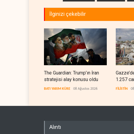
İlginizi çekebilir
The Guardian: Trump’ın İran
Gazze’de
stratejisi alay konusu oldu
1.257 ca
BATI YARIM KÜRE
08 Ağustos 2026
FİLİSTİN
08
Alıntı