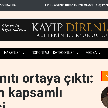
n stratejisi alay konusu oldu..
Gazze’de ‘ateşkes’ sonrası 1.257 can kaybı..
SON DAKİKA
HABERLER
RÖPORTAJ
KATEGORİLER
MEDYA
ıtı ortaya çıktı:
M
n kapsamlı
si