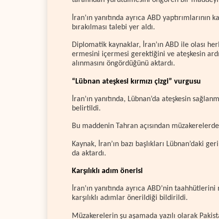
tarafından yürütülmesini öngören bir maddeyi d
İran’ın yanıtında ayrıca ABD yaptırımlarının ka
bırakılması talebi yer aldı.
Diplomatik kaynaklar, İran’ın ABD ile olası her
ermesini içermesi gerektiğini ve ateşkesin ar
alınmasını öngördüğünü aktardı.
“Lübnan ateşkesi kırmızı çizgi” vurgusu
İran’ın yanıtında, Lübnan’da ateşkesin sağlanm
belirtildi.
Bu maddenin Tahran açısından müzakerelerde “kı
Kaynak, İran’ın bazı başlıkları Lübnan’daki ge
da aktardı.
Karşılıklı adım önerisi
İran’ın yanıtında ayrıca ABD’nin taahhütlerini
karşılıklı adımlar önerildiği bildirildi.
Müzakerelerin şu aşamada yazılı olarak Pakist