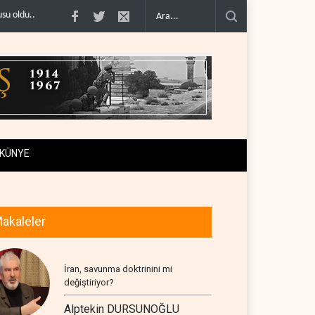
ABD’nin onlarca savaş uçağı da yetmedi: Hürmüz’de ..
Necef İmamı'ndan bölg
KÜNYE
akaleler
İran, savunma doktrinini mi
değiştiriyor?
Alptekin DURSUNOĞLU