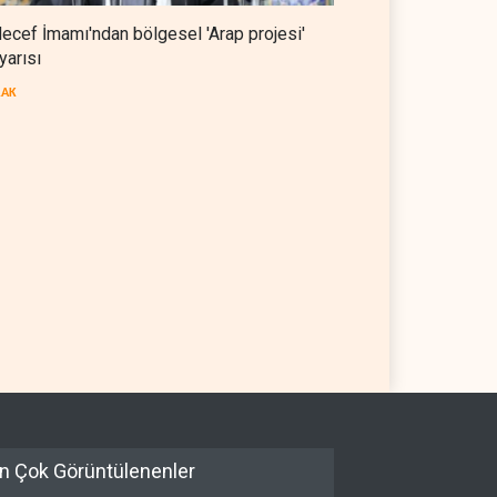
ecef İmamı'ndan bölgesel 'Arap projesi'
yarısı
RAK
ef İmamı'ndan bölgesel
Mossad’ın İran'a karşı Kürt
p projesi' uyarısı
planı neden çöktü?
08 Ağustos 2026
İSRAİL
08 Ağustos 2026
n Çok Görüntülenenler