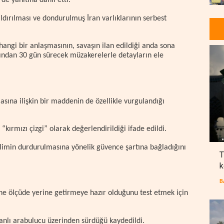
e yanıtına dahil etti.
ldırılması ve dondurulmuş İran varlıklarının serbest
hangi bir anlaşmasının, savaşın ilan edildiği anda sona
dından 30 gün sürecek müzakerelerle detayların ele
asına ilişkin bir maddenin de özellikle vurgulandığı
rmızı çizgi” olarak değerlendirildiği ifade edildi.
rilimin durdurulmasına yönelik güvence şartına bağladığını
T
k
B
 ne ölçüde yerine getirmeye hazır olduğunu test etmek için
anlı arabulucu üzerinden sürdüğü kaydedildi.