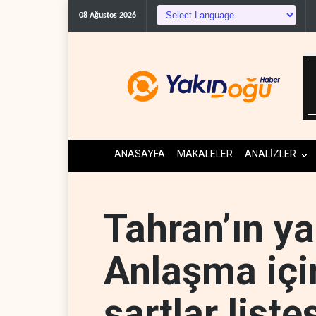
The Guardian: Trump’ın İra
08 Ağustos 2026
ANASAYFA
MAKALELER
ANALİZLER
Tahran’ın yan
Anlaşma içi
şartlar liste