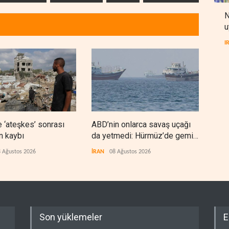
N
u
I
 ‘ateşkes’ sonrası
ABD’nin onlarca savaş uçağı
Nec
n kaybı
da yetmedi: Hürmüz’de gemi
'Ara
vuruldu
 Ağustos 2026
İRAN
08 Ağustos 2026
IRAK
Son yüklemeler
E