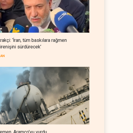
gün süre verdi
BATI YARIM KÜRE
09 Ağustos 2026
Türkiye'nin stoklarındaki 70
ATACMS Ukrayna'ya
devredilecek
rakçi: ‘İran, tüm baskılara rağmen
TÜRKİYE
09 Ağustos 2026
irenişini sürdürecek’
Gazze’de 'ateşkes' değil, ateş
RAN
hakim
FİLİSTİN
09 Ağustos 2026
emen, Aramco’yu vurdu