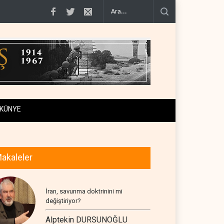
ürd..
Yemen, Aramco’yu vurdu..
Normalleşme nedir?..
ABD'den Rus pet
KÜNYE
akaleler
İran, savunma doktrinini mi
değiştiriyor?
Alptekin DURSUNOĞLU