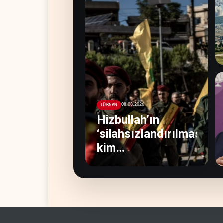
08.08.2026
LÜBNAN
Hizbullah’ın
‘silahsızlandırılmasını’
kim
denetleyecek?