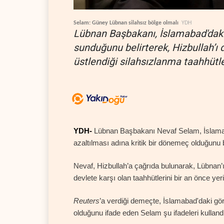
Selam: Güney Lübnan silahsız bölge olmalı
YDH
Lübnan Başbakanı, İslamabad'daki 
sunduğunu belirterek, Hizbullah’ı 
üstlendiği silahsızlanma taahhütle
YDH-
Lübnan Başbakanı Nevaf Selam, İslamaba
azaltılması adına kritik bir dönemeç olduğunu be
Nevaf, Hizbullah’a çağrıda bulunarak, Lübnan’ı
devlete karşı olan taahhütlerini bir an önce yer
Reuters
’a verdiği demeçte, İslamabad'daki gör
olduğunu ifade eden Selam şu ifadeleri kulland