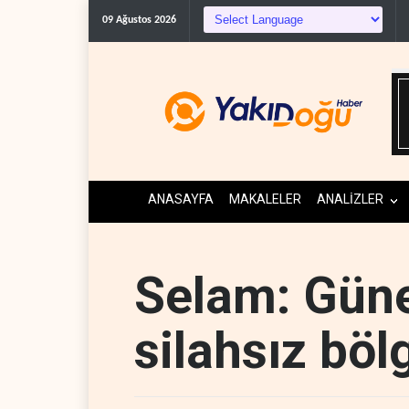
09 Ağustos 2026
ANASAYFA
MAKALELER
ANALİZLER
Selam: Gün
silahsız böl