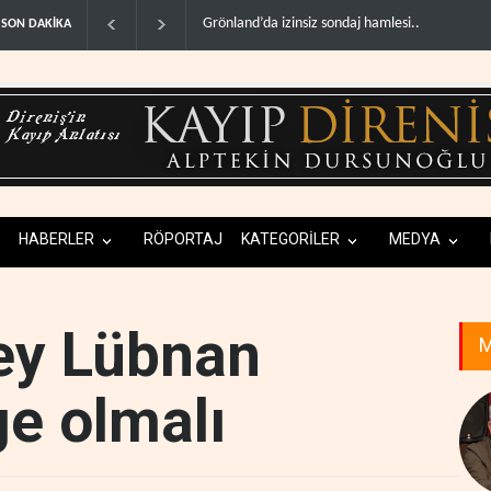
Arakçi: ‘İran, tüm baskılara rağmen direnişini s
SON DAKİKA
HABERLER
RÖPORTAJ
KATEGORİLER
MEDYA
ey Lübnan
M
ge olmalı