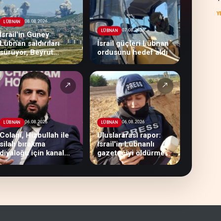
Y
08.08.2026
LÜBNAN
07.08.2026
LÜBNAN
İsrail’in Güney
Lübnan saldırıları
İsrail güçleri Lübnan
sürüyor, Beyrut
ordusunu hedef aldı
suskun
↗
↗
06.08.2026
06.08.2026
LÜBNAN
LÜBNAN
Colani, Hizbullah ile
Uluslararası rapor:
silah bırakma
İsrail'in Lübnanlı
diyaloğu için kanal
gazeteciyi öldürmesi
arıyor
savaş suçu