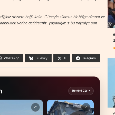
iğiniz sözlere bağlı kalın. Güneyin silahsız bir bölge olması ve
taahhütleri yerine getirirseniz, yaşadığımız bu trajediye son
A
d
İ
WhatsApp
Bluesky
X
Telegram
n
Tümünü Gör
→
↗
↗
Y