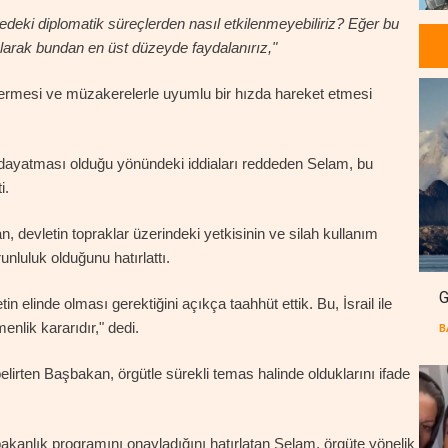
deki diplomatik süreçlerden nasıl etkilenmeyebiliriz? Eğer bu
olarak bundan en üst düzeyde faydalanırız,"
ermesi ve müzakerelerle uyumlu bir hızda hareket etmesi
bir dayatması olduğu yönündeki iddiaları reddeden Selam, bu
i.
, devletin topraklar üzerindeki yetkisinin ve silah kullanım
unluluk olduğunu hatırlattı.
G
elinde olması gerektiğini açıkça taahhüt ettik. Bu, İsrail ile
enlik kararıdır," dedi.
B
 belirten Başbakan, örgütle sürekli temas halinde olduklarını ifade
akanlık programını onayladığını hatırlatan Selam, örgüte yönelik