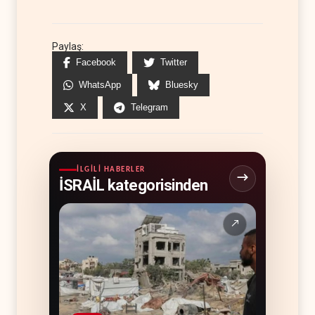
Paylaş:
Facebook
Twitter
WhatsApp
Bluesky
X
Telegram
İLGILI HABERLER
İSRAİL kategorisinden
↗