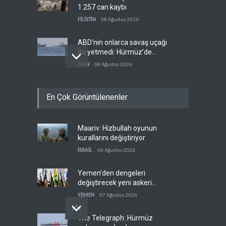
1.257 can kaybı
FİLİSTİN
08 Ağustos 2026
ABD’nin onlarca savaş uçağı
da yetmedi: Hürmüz’de
gemi vuruldu
İRAN
08 Ağustos 2026
Necef İmamı'ndan bölgesel
En Çok Görüntülenenler
'Arap projesi' uyarısı
IRAK
08 Ağustos 2026
Maariv: Hizbullah oyunun
Mossad’ın İran'a karşı Kürt
kurallarını değiştiriyor
planı neden çöktü?
İSRAİL
06 Ağustos 2026
İSRAİL
08 Ağustos 2026
Yemen’den dengeleri
değiştirecek yeni askeri
denklem
YEMEN
07 Ağustos 2026
The Telegraph: Hürmüz