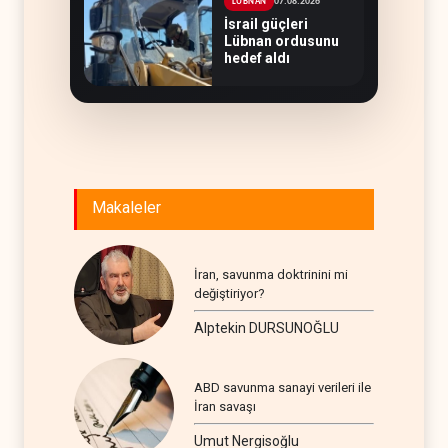
07.08.2026
LÜBNAN
İsrail güçleri
Lübnan ordusunu
hedef aldı
Makaleler
İran, savunma doktrinini mi
değiştiriyor?
Alptekin DURSUNOĞLU
ABD savunma sanayi verileri ile
İran savaşı
Umut Nergisoğlu