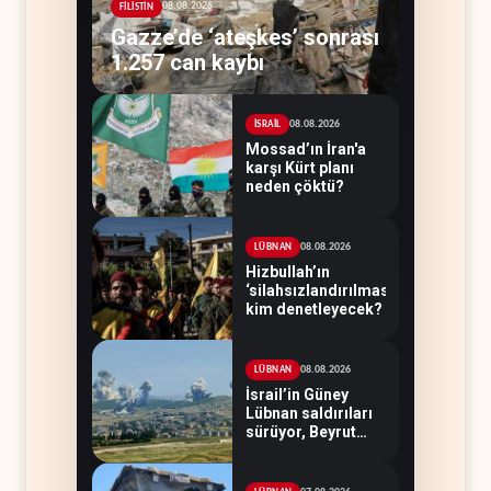
08.08.2026
FİLİSTİN
Gazze’de ‘ateşkes’ sonrası
1.257 can kaybı
08.08.2026
İSRAİL
Mossad’ın İran'a
karşı Kürt planı
neden çöktü?
08.08.2026
LÜBNAN
Hizbullah’ın
‘silahsızlandırılmasını’
kim denetleyecek?
08.08.2026
LÜBNAN
İsrail’in Güney
Lübnan saldırıları
sürüyor, Beyrut
suskun