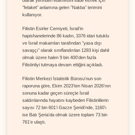
olarak yerinden edilmesini ifade etmek için
"felaket" anlamına gelen "Nakba" terimini
kullanıyor.
Filistin Esirler Cemiyeti, İsrail'in
hapishanelerinde 86 kadın, 3376 idari tutuklu
ve İsrail makamları tarafından "yasa dışı
savaşçı" olarak sınıflandırılan 1283 kişi dahil
olmak üzere halen 9 bin 400'den fazla
Filistinliyi tutmaya devam ettiğini açıkladı.
Filistin Merkezi İstatistik Bürosu'nun son
raporuna göre, Ekim 2023'ten Nisan 2026'nın
sonuna kadar geçen süreçte İsrail
saldırılarında hayatını kaybeden Filistinlilerin
sayısı 72 bin 601'i Gazze Şeridi'nde, 1160'ı
ise Batı Şeria'da olmak üzere toplam 73 bin
761'e ulaştı.