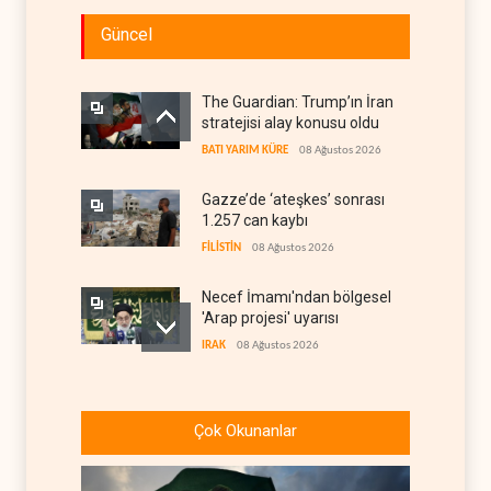
Güncel
The Guardian: Trump’ın İran
stratejisi alay konusu oldu
BATI YARIM KÜRE
08 Ağustos 2026
Gazze’de ‘ateşkes’ sonrası
1.257 can kaybı
FİLİSTİN
08 Ağustos 2026
Necef İmamı'ndan bölgesel
'Arap projesi' uyarısı
IRAK
08 Ağustos 2026
ABD’nin onlarca savaş uçağı
da yetmedi: Hürmüz’de
Çok Okunanlar
gemi vuruldu
İRAN
08 Ağustos 2026