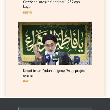
Gazze’de ‘ateşkes’ sonrası 1.257 can
Hava gücü Trump'ın
kaybı
hedeflerine yetmez
BATI YARIM KÜRE
08 Ağustos 2026
FİLİSTİN
Necef İmamı'ndan bölgesel 'Arap projesi'
uyarısı
IRAK