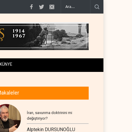
0'e varan g�..
Demokratlar Trump için azil süreci yerine soruşturma haz�..
KÜNYE
akaleler
İran, savunma doktrinini mi
değiştiriyor?
Alptekin DURSUNOĞLU