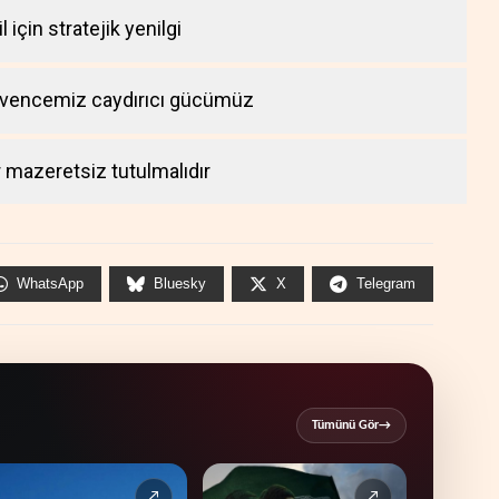
 için stratejik yenilgi
üvencemiz caydırıcı gücümüz
r mazeretsiz tutulmalıdır
WhatsApp
Bluesky
X
Telegram
Tümünü Gör
→
↗
↗