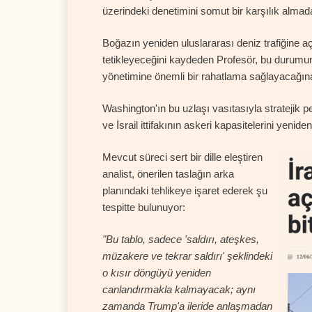
üzerindeki denetimini somut bir karşılık almad
Boğazın yeniden uluslararası deniz trafiğine aç
tetikleyeceğini kaydeden Profesör, bu durumu
yönetimine önemli bir rahatlama sağlayacağına
Washington'ın bu uzlaşı vasıtasıyla stratejik p
ve İsrail ittifakının askeri kapasitelerini yen
Mevcut süreci sert bir dille eleştiren
analist, önerilen taslağın arka
planındaki tehlikeye işaret ederek şu
tespitte bulunuyor:
"Bu tablo, sadece 'saldırı, ateşkes,
müzakere ve tekrar saldırı' şeklindeki
o kısır döngüyü yeniden
canlandırmakla kalmayacak; aynı
zamanda Trump'a ileride anlaşmadan