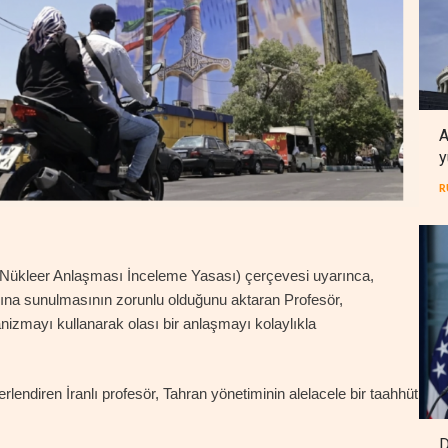
A
y
R
Nükleer Anlaşması İnceleme Yasası) çerçevesi uyarınca,
ına sunulmasının zorunlu olduğunu aktaran Profesör,
anizmayı kullanarak olası bir anlaşmayı kolaylıkla
endiren İranlı profesör, Tahran yönetiminin alelacele bir taahhüt
D