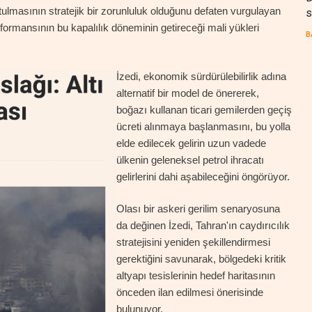
ulmasının stratejik bir zorunluluk olduğunu defaten vurgulayan
s
rformansının bu kapalılık döneminin getireceği mali yükleri
B
İzedi, ekonomik sürdürülebilirlik adına
alternatif bir model de önererek,
boğazı kullanan ticari gemilerden geçiş
ücreti alınmaya başlanmasını, bu yolla
elde edilecek gelirin uzun vadede
ülkenin geleneksel petrol ihracatı
gelirlerini dahi aşabileceğini öngörüyor.
Olası bir askeri gerilim senaryosuna
da değinen İzedi, Tahran'ın caydırıcılık
stratejisini yeniden şekillendirmesi
gerektiğini savunarak, bölgedeki kritik
altyapı tesislerinin hedef haritasının
önceden ilan edilmesi önerisinde
bulunuyor.