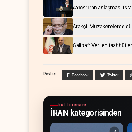
Axios: İran anlaşması İsrail
Arakçi: Müzakerelerde g
Galibaf: Verilen taahhütle
Paylaş:
Facebook
Twitter
İLGILI HABERLER
İRAN kategorisinden
↗