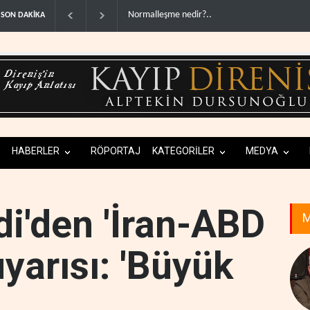
ABD'den Rus petrolünü alan ülkelere yüzde 10
SON DAKİKA
HABERLER
RÖPORTAJ
KATEGORİLER
MEDYA
di'den 'İran-ABD
M
yarısı: 'Büyük