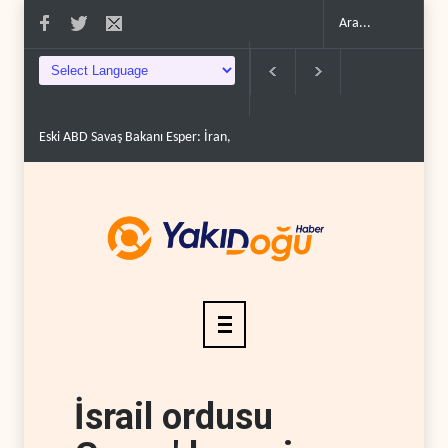
stünlü..
‘Mekke İttifakı’nın çelişkileri ve bölgesel hesapl..
İran'da Hürmüz B
İsrail ordusu