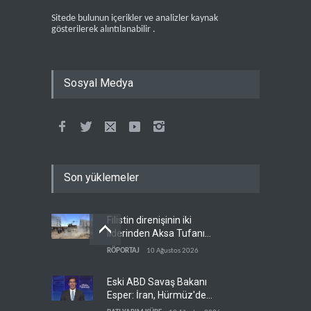
Sitede bulunun içerikler ve analizler kaynak
gösterilerek alıntılanabilir .
Sosyal Medya
Son yüklemeler
Filistin direnişinin iki
liderinden Aksa Tufanı
röportajı
RÖPORTAJ
10 Ağustos 2026
Eski ABD Savaş Bakanı
Esper: İran, Hürmüz'de
üstünlüğün kendisinde