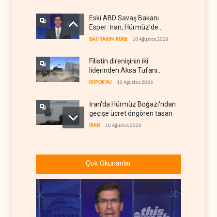
Eski ABD Savaş Bakanı
Esper: İran, Hürmüz'de
üstünlüğün kendisinde
BATI YARIM KÜRE
10 Ağustos 2026
olduğuna inanıyor
Filistin direnişinin iki
liderinden Aksa Tufanı
röportajı
RÖPORTAJ
10 Ağustos 2026
İran'da Hürmüz Boğazı'ndan
geçişe ücret öngören tasarı
İRAN
10 Ağustos 2026
‘Mekke İttifakı’nın çelişkileri
ve bölgesel hesaplar
Çok Okunanlar
İRAN DOSYASI
10 Ağustos 2026
Trump: İran'la görüşmeleri
'yarım ağız' sürdürüyoruz
BATI YARIM KÜRE
09 Ağustos 2026