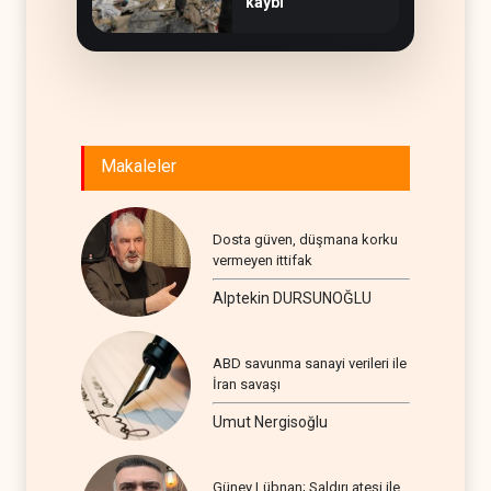
kaybı
Makaleler
Dosta güven, düşmana korku
vermeyen ittifak
Alptekin DURSUNOĞLU
ABD savunma sanayi verileri ile
İran savaşı
Umut Nergisoğlu
Güney Lübnan; Saldırı ateşi ile