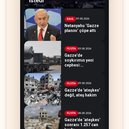
istedi
09.08.2026
İSRAİL
Netanyahu ‘Gazze
planını’ çöpe attı
09.08.2026
FİLİSTİN
Gazze’de
soykırımın yeni
cephesi:
Kamyonlar ve
sürücüler de
hedefte
09.08.2026
FİLİSTİN
Gazze’de 'ateşkes'
değil, ateş hakim
08.08.2026
FİLİSTİN
Gazze’de ‘ateşkes’
sonrası 1.257 can