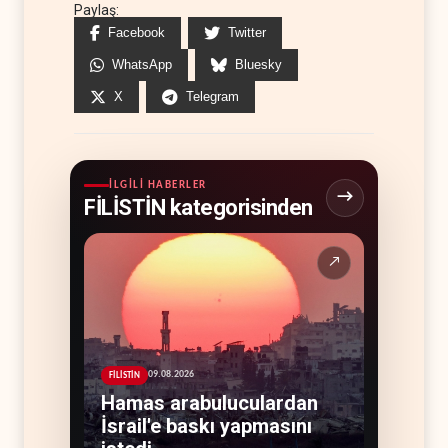
Paylaş:
Facebook
Twitter
WhatsApp
Bluesky
X
Telegram
İLGILI HABERLER
FİLİSTİN kategorisinden
↗
09.08.2026
FİLİSTİN
Hamas arabuluculardan
İsrail'e baskı yapmasını