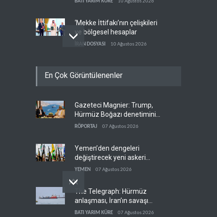
BATI YARIM KÜRE
10 Ağustos 2026
olduğuna inanıyor
‘Mekke İttifakı’nın çelişkileri
ve bölgesel hesaplar
İRAN DOSYASI
10 Ağustos 2026
İran'da Hürmüz Boğazı'ndan
En Çok Görüntülenenler
geçişe ücret öngören tasarı
İRAN
10 Ağustos 2026
Gazeteci Magnier: Trump,
Trump: İran'la görüşmeleri
Hürmüz Boğazı denetimini
'yarım ağız' sürdürüyoruz
doğrudan İran ve Umman'a
RÖPORTAJ
07 Ağustos 2026
BATI YARIM KÜRE
09 Ağustos 2026
teslim etti
Yemen’den dengeleri
değiştirecek yeni askeri
denklem
YEMEN
07 Ağustos 2026
The Telegraph: Hürmüz
anlaşması, İran’ın savaşı
kazandığını gösteriyor
BATI YARIM KÜRE
07 Ağustos 2026