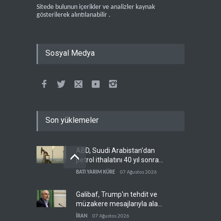
Sitede bulunun içerikler ve analizler kaynak
gösterilerek alıntılanabilir .
Sosyal Medya
Son yüklemeler
ABD, Suudi Arabistan'dan
petrol ithalatını 40 yıl sonra
ilk kez durdurdu
BATI YARIM KÜRE
07 Ağustos 2026
Galibaf, Trump'ın tehdit ve
müzakere mesajlarıyla alay
etti
İRAN
07 Ağustos 2026