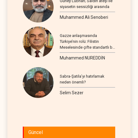
Güney Lübnan; Saldırı ateşi ile
siyasetin sessizliği arasında
Muhammed Ali Senoberi
Gazze anlaşmasında
Türkiye’nin rolü: Filistin
Meselesinde çifte standartlı bir
seyir
Muhammed NUREDDİN
Sabra-Şatila’yı hatırlamak
neden önemli?
Selim Sezer
Güncel