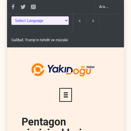
Galibaf, Trump'ın tehdit ve müzakere mesajlarıyla alay et..
Trump: İran
Pentagon