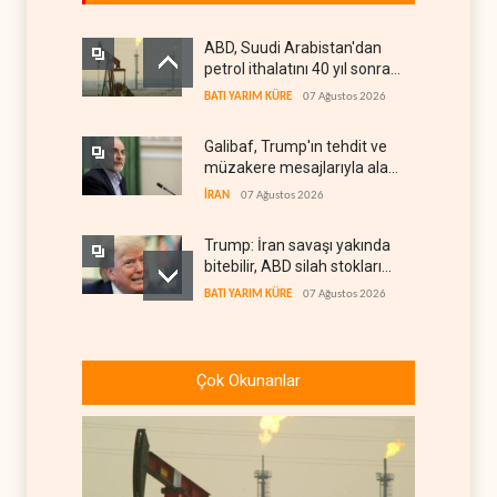
ABD, Suudi Arabistan'dan
petrol ithalatını 40 yıl sonra
ilk kez durdurdu
BATI YARIM KÜRE
07 Ağustos 2026
Galibaf, Trump'ın tehdit ve
müzakere mesajlarıyla alay
etti
İRAN
07 Ağustos 2026
Trump: İran savaşı yakında
bitebilir, ABD silah stokları
zorlanıyor
BATI YARIM KÜRE
07 Ağustos 2026
İsrail ordusunda helikopter
krizi
Çok Okunanlar
İSRAİL
07 Ağustos 2026
Gazze'nin yeniden inşası
yerine askeri üs projesi
FİLİSTİN
07 Ağustos 2026