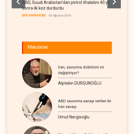
ABD, Suudi Arabistan'dan petrol ithalatını 40 yıl
Galiba
sonra ilk kez durdurdu
mesajla
BATI YARIM KÜRE
06 Ağustos 2026
İRAN
06
Makaleler
İran, savunma doktrinini mi
değiştiriyor?
Alptekin DURSUNOĞLU
ABD savunma sanayi verileri ile
İran savaşı
Umut Nergisoğlu