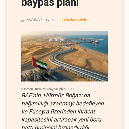
baypas planı
Bu sayfayı yazdır
15/05/26 - 17:05
BAE’den Hürmüz’ü baypas planı
YDH
BAE’nin, Hürmüz Boğazı’na
bağımlılığı azaltmayı hedefleyen
ve Füceyra üzerinden ihracat
kapasitesini artıracak yeni boru
hattı projesini hızlandırdığı