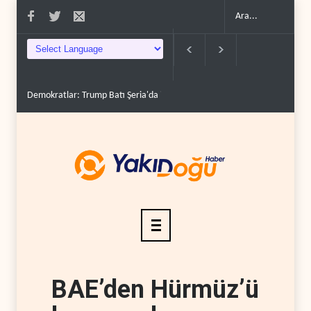
Demokratlar: Trump Batı Şeria'da işgalci yerleşimcilere ..
İsrail, beyi
BAE’den Hürmüz’ü