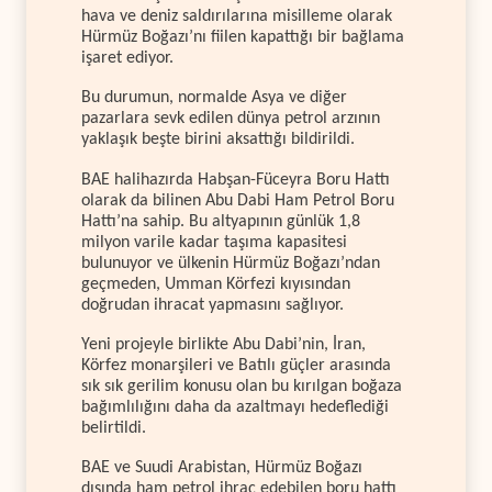
hava ve deniz saldırılarına misilleme olarak
Hürmüz Boğazı’nı fiilen kapattığı bir bağlama
işaret ediyor.
Bu durumun, normalde Asya ve diğer
pazarlara sevk edilen dünya petrol arzının
yaklaşık beşte birini aksattığı bildirildi.
BAE halihazırda Habşan-Füceyra Boru Hattı
olarak da bilinen Abu Dabi Ham Petrol Boru
Hattı’na sahip. Bu altyapının günlük 1,8
milyon varile kadar taşıma kapasitesi
bulunuyor ve ülkenin Hürmüz Boğazı’ndan
geçmeden, Umman Körfezi kıyısından
doğrudan ihracat yapmasını sağlıyor.
Yeni projeyle birlikte Abu Dabi’nin, İran,
Körfez monarşileri ve Batılı güçler arasında
sık sık gerilim konusu olan bu kırılgan boğaza
bağımlılığını daha da azaltmayı hedeflediği
belirtildi.
BAE ve Suudi Arabistan, Hürmüz Boğazı
dışında ham petrol ihraç edebilen boru hattı