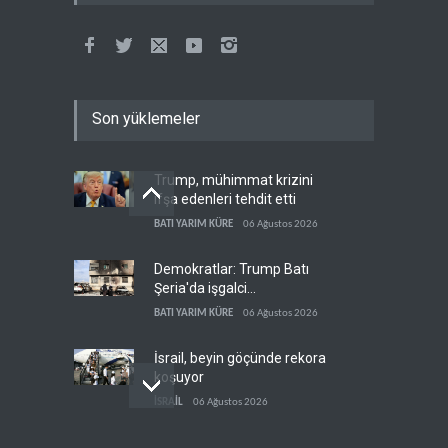
Son yüklemeler
Trump, mühimmat krizini
ifşa edenleri tehdit etti
BATI YARIM KÜRE
06 Ağustos 2026
Demokratlar: Trump Batı
Şeria'da işgalci
yerleşimcilere cezasızlık
BATI YARIM KÜRE
06 Ağustos 2026
sağladı
İsrail, beyin göçünde rekora
koşuyor
İSRAİL
06 Ağustos 2026
Kolombiya kartelleri