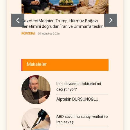
Gazeteci Magnier: Trump, Hürmüz Boğazı
Irak Di
denetimini doğrudan İran ve Umman'a teslim
kapan
etti
RÖPORTAJ
07 Ağustos 2026
IRAK
07
Makaleler
İran, savunma doktrinini mi
değiştiriyor?
Alptekin DURSUNOĞLU
ABD savunma sanayi verileri ile
İran savaşı