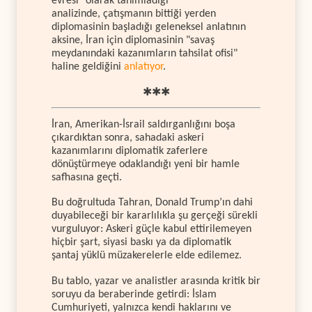
evresi" olarak tanımladığı
analizinde, çatışmanın bittiği yerden
diplomasinin başladığı geleneksel anlatının
aksine, İran için diplomasinin "savaş
meydanındaki kazanımların tahsilat ofisi"
haline geldiğini
anlatıyor
.
✱✱✱
İran, Amerikan-İsrail saldırganlığını boşa
çıkardıktan sonra, sahadaki askeri
kazanımlarını diplomatik zaferlere
dönüştürmeye odaklandığı yeni bir hamle
safhasına geçti.
Bu doğrultuda Tahran, Donald Trump’ın dahi
duyabileceği bir kararlılıkla şu gerçeği sürekli
vurguluyor: Askeri güçle kabul ettirilemeyen
hiçbir şart, siyasi baskı ya da diplomatik
şantaj yüklü müzakerelerle elde edilemez.
Bu tablo, yazar ve analistler arasında kritik bir
soruyu da beraberinde getirdi: İslam
Cumhuriyeti, yalnızca kendi haklarını ve