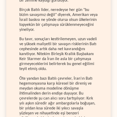
bir zemine kaydığı görülüyor.
Birçok Batılı lider, neredeyse her gün "bu
bizim savaşımız değil" diyerek, Amerikan veya
İsrail baskısı ne yönde olursa olsun ülkelerinin
topyekûn bir çatışmaya sürüklenmeyeceğini
yineliyor.
Bu tavır, sonuçları kestirilemeyen, uzun vadeli
ve yüksek maliyetli bir savaşın risklerinin Batı
cephesinde artık daha net kavrandığını
kanıtlıyor. Nitekim Birleşik Krallık Başbakanı
Keir Starmer da İran ile asla bir çatışmaya
girmeyeceklerini belirterek bu genel eğilimi
teyit etmiş oldu.
Öte yandan bazı Batılı çevreler, İran’ın Batı
hegemonyasına karşı küresel bir direniş ve
meydan okuma modeline dönüşme
ihtimalinden derin endişe duyuyor. Bu
çevrelerde şu can alıcı soru tartışılıyor: Kırk
yılı aşkın süredir ağır ambargolarla boğuşan,
bir yıldan kısa sürede iki yıkıcı savaşla
yüzleşen ve nihayetinde eşi benzeri