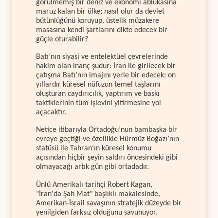
görülmemiş bir deniz ve ekonomi ablukasına
maruz kalan bir ülke; nasıl olur da devlet
bütünlüğünü koruyup, üstelik müzakere
masasına kendi şartlarını dikte edecek bir
güçle oturabilir?
Batı’nın siyasi ve entelektüel çevrelerinde
hakim olan inanç şudur: İran ile girilecek bir
çatışma Batı’nın imajını yerle bir edecek; on
yıllardır küresel nüfuzun temel taşlarını
oluşturan caydırıcılık, yaptırım ve baskı
taktiklerinin tüm işlevini yitirmesine yol
açacaktır.
Netice itibarıyla Ortadoğu’nun bambaşka bir
evreye geçtiği ve özellikle Hürmüz Boğazı’nın
statüsü ile Tahran’ın küresel konumu
açısından hiçbir şeyin saldırı öncesindeki gibi
olmayacağı artık gün gibi ortadadır.
Ünlü Amerikalı tarihçi Robert Kagan,
"İran'da Şah Mat" başlıklı makalesinde,
Amerikan-İsrail savaşının stratejik düzeyde bir
yenilgiden farksız olduğunu savunuyor.