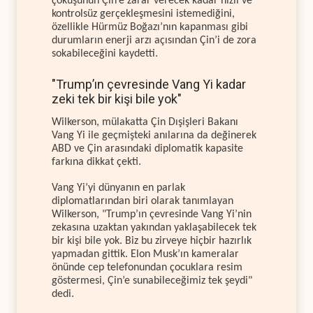
çöküşünün Çin’e zarar verecek kadar hızlı ve
kontrolsüz gerçekleşmesini istemediğini,
özellikle Hürmüz Boğazı’nın kapanması gibi
durumların enerji arzı açısından Çin’i de zora
sokabileceğini kaydetti.
"Trump’ın çevresinde Vang Yi kadar
zeki tek bir kişi bile yok"
Wilkerson, mülakatta Çin Dışişleri Bakanı
Vang Yi ile geçmişteki anılarına da değinerek
ABD ve Çin arasındaki diplomatik kapasite
farkına dikkat çekti.
Vang Yi’yi dünyanın en parlak
diplomatlarından biri olarak tanımlayan
Wilkerson, "Trump’ın çevresinde Vang Yi’nin
zekasına uzaktan yakından yaklaşabilecek tek
bir kişi bile yok. Biz bu zirveye hiçbir hazırlık
yapmadan gittik. Elon Musk’ın kameralar
önünde cep telefonundan çocuklara resim
göstermesi, Çin’e sunabileceğimiz tek şeydi"
dedi.