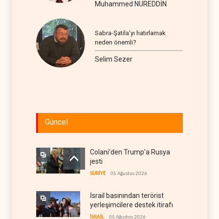
Muhammed NUREDDİN
Sabra-Şatila’yı hatırlamak
neden önemli?
Selim Sezer
Güncel
Colani'den Trump'a Rusya
jesti
SURİYE
05 Ağustos 2026
İsrail basınından terörist
yerleşimcilere destek itirafı
İSRAİL
05 Ağustos 2026