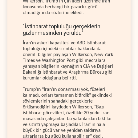
Wilkerson, Trump’ın Çin lideri üzerinde İran
konusunda herhangi bir pazarlık gücü
olmadığını da sözlerine ekledi.
"İstihbarat topluluğu gerçeklerin
gizlenmesinden yoruldu"
İran’ın askeri kapasitesi ve ABD istihbarat
topluluğu içindeki sızıntılar hakkında da
önemli bilgiler paylaşan Wilkerson, New York
Times ve Washington Post gibi mecralara
yansıyan bilgilerin kaynağının CIA ve Dışişleri
Bakanlığı İstihbarat ve Araştırma Bürosu gibi
kurumlar olduğunu belirtti.
Trump’ın "İran’ın donanması yok, füzeleri
kalmadı, onları tamamen bitirdik" şeklindeki
söylemlerinin sahadaki gerçeklerle
örtüşmediğini kaydeden Wilkerson, "Bazı
istihbarat görevlileri, özellikle 20 yıldır İran
masasında çalışanlar, bu yalanlardan bıktılar
ve sızıntı yapmaya başladılar. İran’ın hala
büyük bir gücü var ve yeniden saldırıya
uğrarlarsa bu gücü kullanabilirler" dedi.