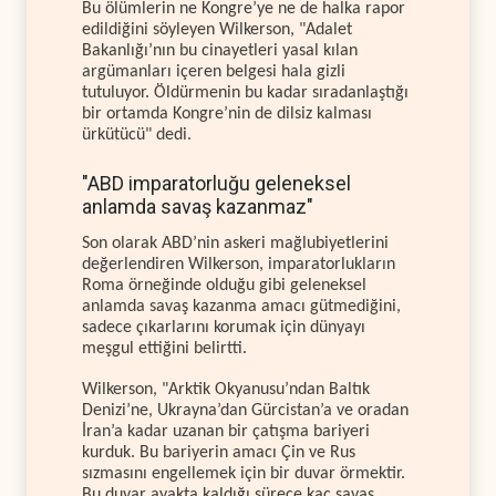
Bu ölümlerin ne Kongre’ye ne de halka rapor
edildiğini söyleyen Wilkerson, "Adalet
Bakanlığı’nın bu cinayetleri yasal kılan
argümanları içeren belgesi hala gizli
tutuluyor. Öldürmenin bu kadar sıradanlaştığı
bir ortamda Kongre’nin de dilsiz kalması
ürkütücü" dedi.
"ABD imparatorluğu geleneksel
anlamda savaş kazanmaz"
Son olarak ABD’nin askeri mağlubiyetlerini
değerlendiren Wilkerson, imparatorlukların
Roma örneğinde olduğu gibi geleneksel
anlamda savaş kazanma amacı gütmediğini,
sadece çıkarlarını korumak için dünyayı
meşgul ettiğini belirtti.
Wilkerson, "Arktik Okyanusu’ndan Baltık
Denizi’ne, Ukrayna’dan Gürcistan’a ve oradan
İran’a kadar uzanan bir çatışma bariyeri
kurduk. Bu bariyerin amacı Çin ve Rus
sızmasını engellemek için bir duvar örmektir.
Bu duvar ayakta kaldığı sürece kaç savaş