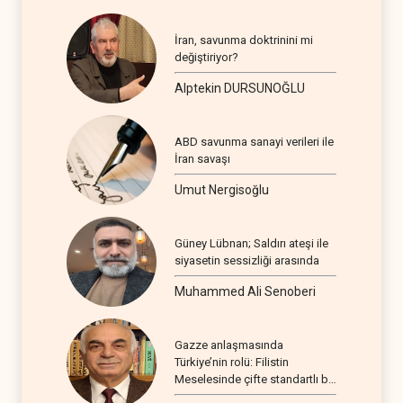
İran, savunma doktrinini mi
değiştiriyor?
Alptekin DURSUNOĞLU
ABD savunma sanayi verileri ile
İran savaşı
Umut Nergisoğlu
Güney Lübnan; Saldırı ateşi ile
siyasetin sessizliği arasında
Muhammed Ali Senoberi
Gazze anlaşmasında
Türkiye’nin rolü: Filistin
Meselesinde çifte standartlı bir
seyir