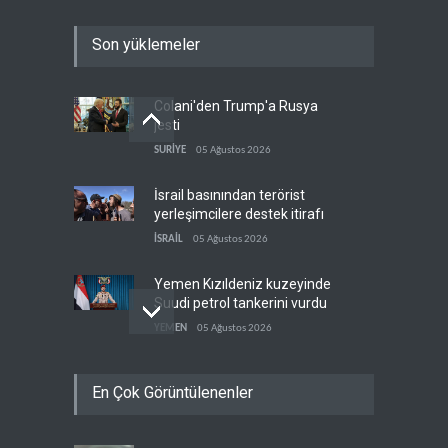
Son yüklemeler
Colani'den Trump'a Rusya
jesti
SURİYE
05 Ağustos 2026
İsrail basınından terörist
yerleşimcilere destek itirafı
İSRAİL
05 Ağustos 2026
Yemen Kızıldeniz kuzeyinde
Suudi petrol tankerini vurdu
YEMEN
05 Ağustos 2026
İsrail askerlerinin
En Çok Görüntülenenler
Lübnan'daki lüks oteli
yağmaladığı ortaya çıktı
İSRAİL
05 Ağustos 2026