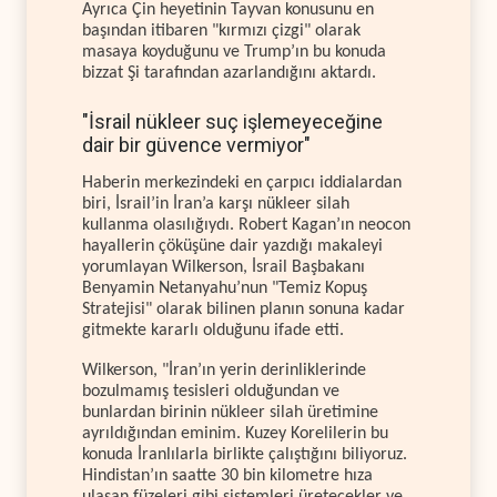
Ayrıca Çin heyetinin Tayvan konusunu en
başından itibaren "kırmızı çizgi" olarak
masaya koyduğunu ve Trump’ın bu konuda
bizzat Şi tarafından azarlandığını aktardı.
"İsrail nükleer suç işlemeyeceğine
dair bir güvence vermiyor"
Haberin merkezindeki en çarpıcı iddialardan
biri, İsrail’in İran’a karşı nükleer silah
kullanma olasılığıydı. Robert Kagan’ın neocon
hayallerin çöküşüne dair yazdığı makaleyi
yorumlayan Wilkerson, İsrail Başbakanı
Benyamin Netanyahu’nun "Temiz Kopuş
Stratejisi" olarak bilinen planın sonuna kadar
gitmekte kararlı olduğunu ifade etti.
Wilkerson, "İran’ın yerin derinliklerinde
bozulmamış tesisleri olduğundan ve
bunlardan birinin nükleer silah üretimine
ayrıldığından eminim. Kuzey Korelilerin bu
konuda İranlılarla birlikte çalıştığını biliyoruz.
Hindistan’ın saatte 30 bin kilometre hıza
ulaşan füzeleri gibi sistemleri üretecekler ve