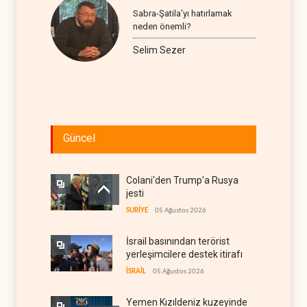
Sabra-Şatila’yı hatırlamak
neden önemli?
Selim Sezer
Güncel
Colani'den Trump'a Rusya
jesti
SURİYE
05 Ağustos 2026
İsrail basınından terörist
yerleşimcilere destek itirafı
İSRAİL
05 Ağustos 2026
Yemen Kızıldeniz kuzeyinde