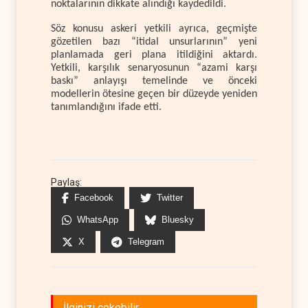
noktalarının dikkate alındığı kaydedildi.
Söz konusu askeri yetkili ayrıca, geçmişte
gözetilen bazı “itidal unsurlarının” yeni
planlamada geri plana itildiğini aktardı.
Yetkili, karşılık senaryosunun “azami karşı
baskı” anlayışı temelinde ve önceki
modellerin ötesine geçen bir düzeyde yeniden
tanımlandığını ifade etti.
Paylaş:
Facebook
Twitter
WhatsApp
Bluesky
X
Telegram
İlginizi çekebilir