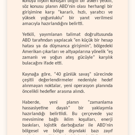
konuya ilişkin konuşan bilgili bir askeri yetkili,
söz konusu planın ABD’nin olası herhangi bir
girişimine karşı “kararlı, hızlı, yaratıcı ve
yüksek yoğunluklu” bir yanıt verilmesi
amacıyla hazırlandığını belirtti.
Yetkili, yayımlanan talimat doğrultusunda
ABD tarafından yapılacak “en küçük bir hesap
hatası ya da düşmanca girişimin”, bölgedeki
Amerikan çıkarları ve altyapılarına yönelik “eş
zamanlı ve yoğun ateş gücüyle” karşılık
bulacağını ifade etti.
Kaynağa göre, “40 günlük savaş” sürecinde
çeşitli değerlendirmeler nedeniyle hedef
alınmayan noktalar, yeni operasyon planında
öncelikli hedefler arasına alındı.
Haberde, yeni planın “zamanlama
hassasiyetine dayalı” bir yaklaşımla
hazırlandığı belirtildi. Bu çerçevede yaz
mevsimine bağlı iklim koşulları, enerji
baskıları, lojistik darboğazlar ile ABD’nin
bölgesel ve bölge dışındaki bazı zayıf