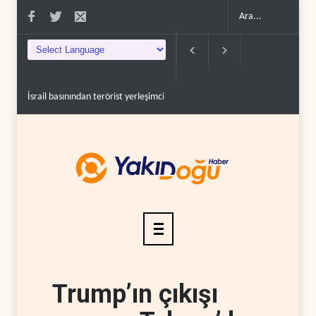
İsrail basınından terörist yerleşimcilere destek itiraf..
Yemen Kızıldeniz 
Trump’ın çıkışı