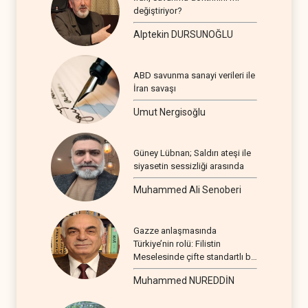
değiştiriyor?
Alptekin DURSUNOĞLU
ABD savunma sanayi verileri ile
İran savaşı
Umut Nergisoğlu
Güney Lübnan; Saldırı ateşi ile
siyasetin sessizliği arasında
Muhammed Ali Senoberi
Gazze anlaşmasında
Türkiye’nin rolü: Filistin
Meselesinde çifte standartlı bir
seyir
Muhammed NUREDDİN