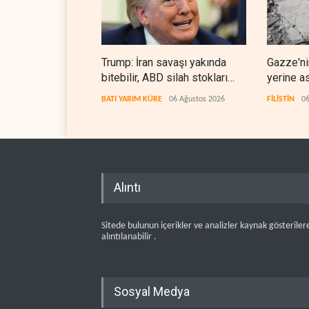
Trump: İran savaşı yakında
Gazze'ni
bitebilir, ABD silah stokları
yerine a
zorlanıyor
BATI YARIM KÜRE
06 Ağustos 2026
FİLİSTİN
06
Alıntı
Sitede bulunun içerikler ve analizler kaynak gösteriler
alıntılanabilir .
Sosyal Medya