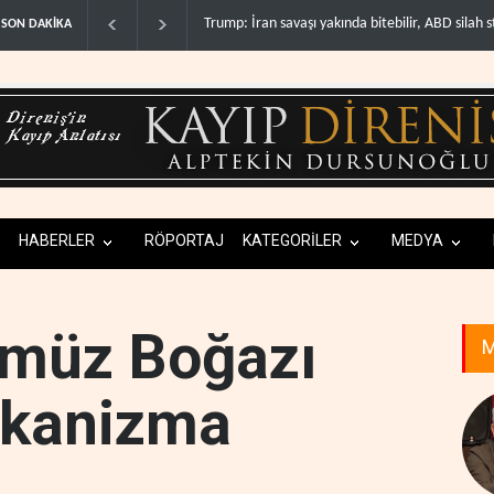
kında bitebilir, ABD silah stoklar�..
Gazze'nin yeniden inşası yerine askeri üs p
SON DAKİKA
HABERLER
RÖPORTAJ
KATEGORİLER
MEDYA
rmüz Boğazı
M
ekanizma