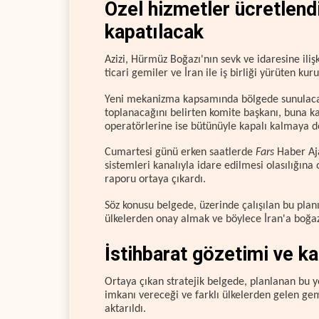
Özel hizmetler ücretlend
kapatılacak
Azizi, Hürmüz Boğazı'nın sevk ve idaresine ili
ticari gemiler ve İran ile iş birliği yürüten kuru
Yeni mekanizma kapsamında bölgede sunulacak
toplanacağını belirten komite başkanı, buna k
operatörlerine ise bütünüyle kapalı kalmaya d
Cumartesi günü erken saatlerde
Fars
Haber Aja
sistemleri kanalıyla idare edilmesi olasılığına
raporu ortaya çıkardı.
Söz konusu belgede, üzerinde çalışılan bu plan
ülkelerden onay almak ve böylece İran'a boğa
İstihbarat gözetimi ve k
Ortaya çıkan stratejik belgede, planlanan bu y
imkanı vereceği ve farklı ülkelerden gelen gem
aktarıldı.