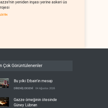
azze'nin yeniden inşası yerine askeri üs
rojesi
İLİSTİN
CEF: Gazze'de ateşkesten
İsrail'den Gazze'ye tank,
yana 300 çocuk öldürüldü
topçu ve İHA saldırıları
TİN
06 Ağustos 2026
FİLİSTİN
06 Ağustos 2026
n Çok Görüntülenenler
Bu yılki Erbain’in mesajı
DİRENİŞ EKSENİ
04 Ağustos 2026
Gazze örneğinin ötesinde
Güney Lübnan