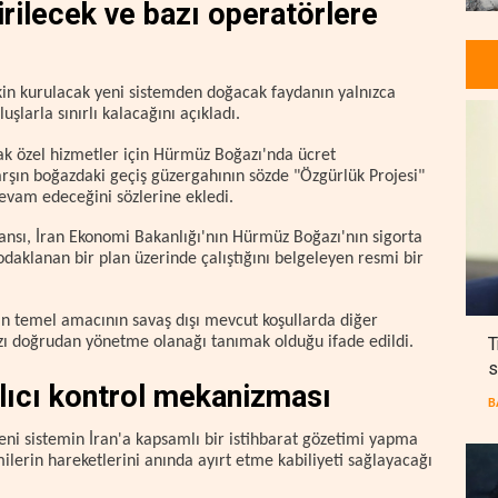
irilecek ve bazı operatörlere
şkin kurulacak yeni sistemden doğacak faydanın yalnızca
luşlarla sınırlı kalacağını açıkladı.
 özel hizmetler için Hürmüz Boğazı'nda ücret
arşın boğazdaki geçiş güzergahının sözde "Özgürlük Projesi"
evam edeceğini sözlerine ekledi.
nsı, İran Ekonomi Bakanlığı'nın Hürmüz Boğazı'nın sigorta
 odaklanan bir plan üzerinde çalıştığını belgeleyen resmi bir
ın temel amacının savaş dışı mevcut koşullarda diğer
T
zı doğrudan yönetme olanağı tanımak olduğu ifade edildi.
s
alıcı kontrol mekanizması
B
eni sistemin İran'a kapsamlı bir istihbarat gözetimi yapma
ilerin hareketlerini anında ayırt etme kabiliyeti sağlayacağı