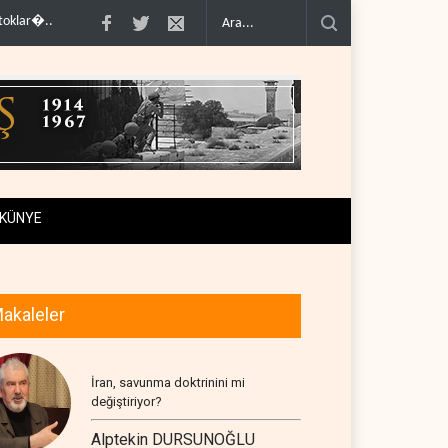
rojesi..
İsrail ordusunda helikopter krizi..
UNICEF: Gazze'de ateşkesten bu
KÜNYE
akaleler
İran, savunma doktrinini mi
değiştiriyor?
Alptekin DURSUNOĞLU