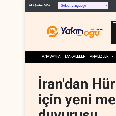
Trump: İran savaşı ya
07 Ağustos 2026
ANASAYFA
MAKALELER
ANALİZLER
İran'dan Hü
için yeni m
duyurusu