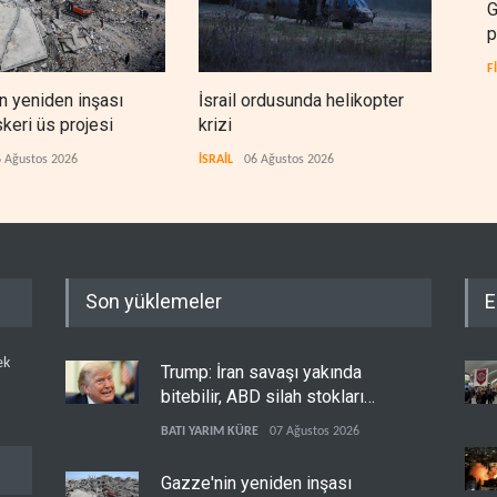
G
p
F
n yeniden inşası
İsrail ordusunda helikopter
UNI
skeri üs projesi
krizi
bu 
 Ağustos 2026
İSRAİL
06 Ağustos 2026
FİLİS
Son yüklemeler
E
ek
Trump: İran savaşı yakında
bitebilir, ABD silah stokları
zorlanıyor
BATI YARIM KÜRE
07 Ağustos 2026
Gazze'nin yeniden inşası