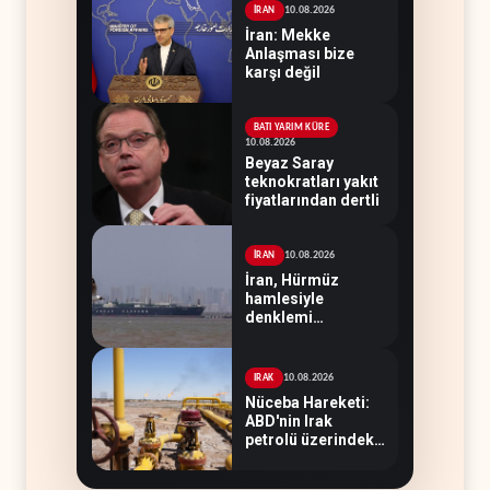
10.08.2026
İRAN
İran: Mekke
Anlaşması bize
karşı değil
BATI YARIM KÜRE
10.08.2026
Beyaz Saray
teknokratları yakıt
fiyatlarından dertli
10.08.2026
İRAN
İran, Hürmüz
hamlesiyle
denklemi
değiştirdi
10.08.2026
IRAK
Nüceba Hareketi:
ABD'nin Irak
petrolü üzerindeki
hakimiyeti bitmeli