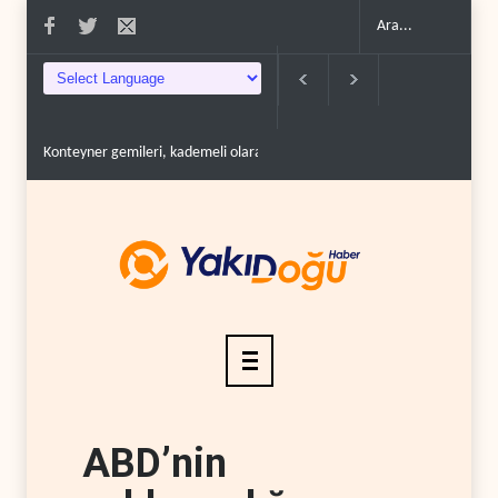
Konteyner gemileri, kademeli olarak Süveyş güzergahına d..
İran: Mekke Anlaşm
ABD’nin