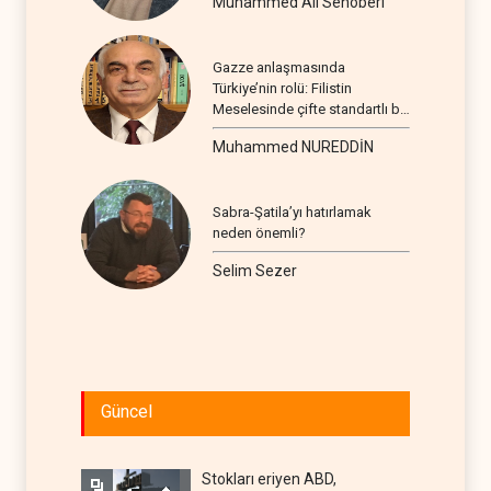
Muhammed Ali Senoberi
Gazze anlaşmasında
Türkiye’nin rolü: Filistin
Meselesinde çifte standartlı bir
seyir
Muhammed NUREDDİN
Sabra-Şatila’yı hatırlamak
neden önemli?
Selim Sezer
Güncel
Stokları eriyen ABD,