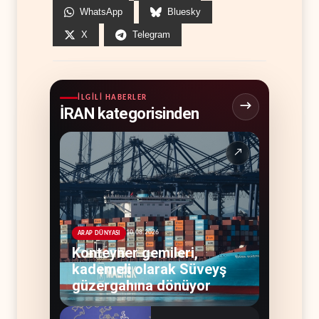
WhatsApp
Bluesky
X
Telegram
İLGILI HABERLER
İRAN kategorisinden
↗
10.08.2026
ARAP DÜNYASI
Konteyner gemileri,
kademeli olarak Süveyş
güzergahına dönüyor