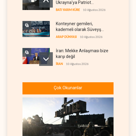
Ukrayna'ya Patriot
vermemek için bahane
BATI YARIM KÜRE
10 Ağustos 2026
arıyor
Konteyner gemileri,
kademeli olarak Süveyş
güzergahına dönüyor
ARAP DÜNYASI
10 Ağustos 2026
İran: Mekke Anlaşması bize
karşı değil
İRAN
10 Ağustos 2026
Lübnan ordusuna silah var,
İsrail'e karşı caydırıcılık yok
Çok Okunanlar
LÜBNAN DOSYASI
10 Ağustos 2026
Trump ara seçimler
öncesinde iki büyük krizle
karşı karşıya
BATI YARIM KÜRE
10 Ağustos 2026
Beyaz Saray teknokratları