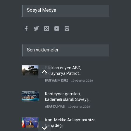
Sosyal Medya
Son yüklemeler
Stokları eriyen ABD,
Ukrayna'ya Patriot
vermemek için bahane
BATI YARIM KÜRE
10 Ağustos 2026
arıyor
Konteyner gemileri,
kademeli olarak Süveyş
güzergahına dönüyor
ARAP DÜNYASI
10 Ağustos 2026
İran: Mekke Anlaşması bize
karşı değil