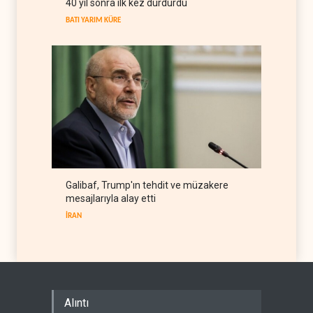
40 yıl sonra ilk kez durdurdu
öldü
YEMEN
07 Ağustos 2026
BATI YARIM KÜRE
Galibaf, Trump'ın tehdit ve müzakere
mesajlarıyla alay etti
İRAN
Alıntı