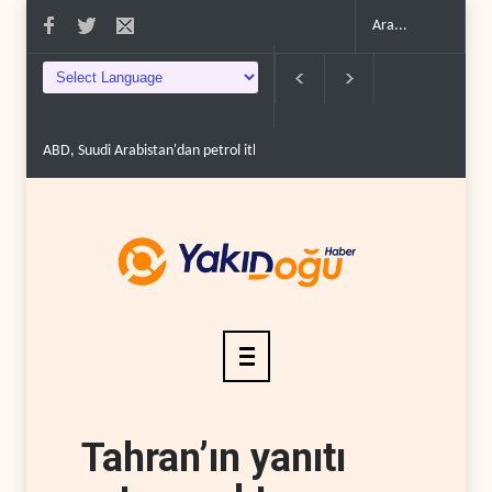
ABD, Suudi Arabistan'dan petrol ithalatını 40 yıl sonra i..
Galibaf, Trum
Tahran’ın yanıtı