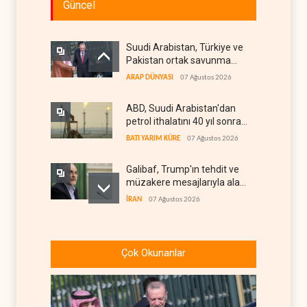
Güncel
Suudi Arabistan, Türkiye ve
Pakistan ortak savunma
anlaşması imzaladı
ARAP DÜNYASI
07 Ağustos 2026
ABD, Suudi Arabistan'dan
petrol ithalatını 40 yıl sonra
ilk kez durdurdu
BATI YARIM KÜRE
07 Ağustos 2026
Galibaf, Trump'ın tehdit ve
müzakere mesajlarıyla alay
etti
İRAN
07 Ağustos 2026
Trump: İran savaşı yakında
bitebilir, ABD silah stokları
Çok Okunanlar
zorlanıyor
BATI YARIM KÜRE
07 Ağustos 2026
İsrail ordusunda helikopter
krizi