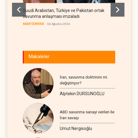
Suudi Arabistan, Türkiye ve Pakistan ortak
ABD, Su
savunma anlaşması imzaladı
sonra 
ARAP DÜNYASI
06 Ağustos 2026
BATI YAR
Makaleler
İran, savunma doktrinini mi
değiştiriyor?
Alptekin DURSUNOĞLU
ABD savunma sanayi verileri ile
İran savaşı
Umut Nergisoğlu