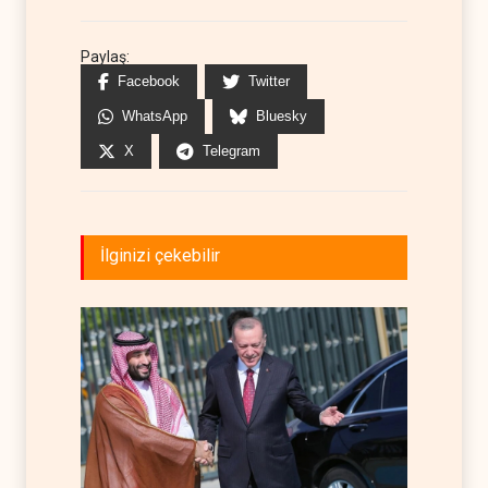
Paylaş:
Facebook
Twitter
WhatsApp
Bluesky
X
Telegram
İlginizi çekebilir