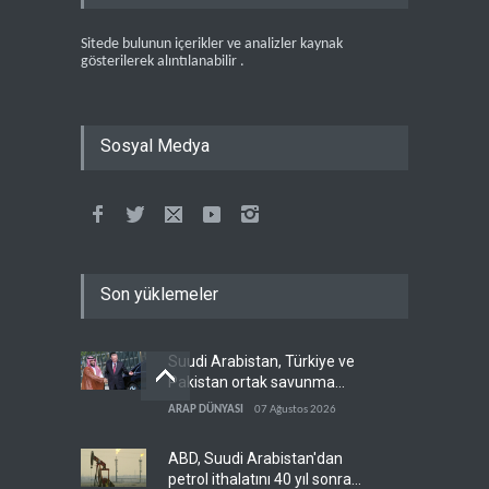
Sitede bulunun içerikler ve analizler kaynak
gösterilerek alıntılanabilir .
Sosyal Medya
Son yüklemeler
Suudi Arabistan, Türkiye ve
Pakistan ortak savunma
anlaşması imzaladı
ARAP DÜNYASI
07 Ağustos 2026
ABD, Suudi Arabistan'dan
petrol ithalatını 40 yıl sonra