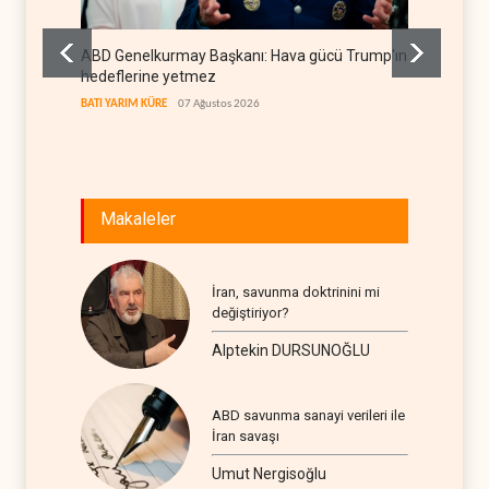
ABD Genelkurmay Başkanı: Hava gücü Trump'ın
WSJ: İr
hedeflerine yetmez
sona er
BATI YARIM KÜRE
07 Ağustos 2026
İRAN
07
Makaleler
İran, savunma doktrinini mi
değiştiriyor?
Alptekin DURSUNOĞLU
ABD savunma sanayi verileri ile
İran savaşı
Umut Nergisoğlu