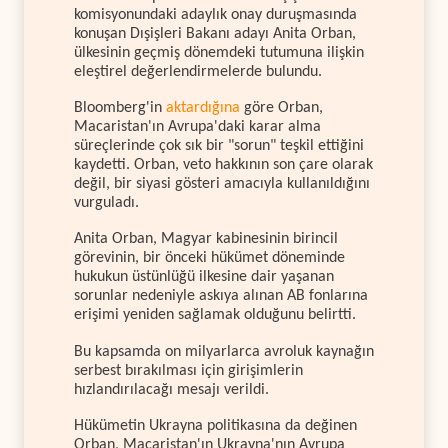
komisyonundaki adaylık onay duruşmasında
konuşan Dışişleri Bakanı adayı Anita Orban,
ülkesinin geçmiş dönemdeki tutumuna ilişkin
eleştirel değerlendirmelerde bulundu.
Bloomberg'in
aktardığına
göre Orban,
Macaristan'ın Avrupa'daki karar alma
süreçlerinde çok sık bir "sorun" teşkil ettiğini
kaydetti. Orban, veto hakkının son çare olarak
değil, bir siyasi gösteri amacıyla kullanıldığını
vurguladı.
Anita Orban, Magyar kabinesinin birincil
görevinin, bir önceki hükümet döneminde
hukukun üstünlüğü ilkesine dair yaşanan
sorunlar nedeniyle askıya alınan AB fonlarına
erişimi yeniden sağlamak olduğunu belirtti.
Bu kapsamda on milyarlarca avroluk kaynağın
serbest bırakılması için girişimlerin
hızlandırılacağı mesajı verildi.
Hükümetin Ukrayna politikasına da değinen
Orban, Macaristan'ın Ukrayna'nın Avrupa