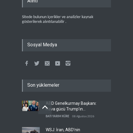
Alıntı
Sitede bulunun içerikler ve analizler kaynak
gösterilerek alıntılanabilir .
Sosyal Medya
Son yüklemeler
ABD Genelkurmay Başkanı:
Hava gücü Trump'ın
hedeflerine yetmez
BATI YARIM KÜRE
08 Ağustos 2026
WSJ: İran, ABD’nin