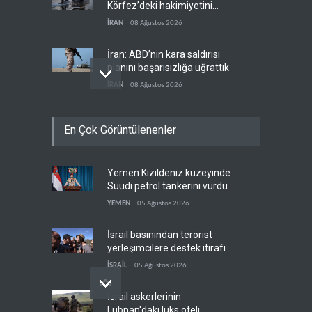
Körfez’deki hakimiyetini
sona erdiriyor
İRAN
08 Ağustos 2026
İran: ABD’nin kara saldırısı
planını başarısızlığa uğrattık
İRAN
08 Ağustos 2026
Hizbullah’ın
En Çok Görüntülenenler
‘silahsızlandırılmasını’ kim
denetleyecek?
LÜBNAN
08 Ağustos 2026
Yemen Kızıldeniz kuzeyinde
Bekai'den Trump’a ‘savaş
Suudi petrol tankerini vurdu
ganimeti’ yanıtı: Önce savaşı
kazan
YEMEN
05 Ağustos 2026
İRAN
08 Ağustos 2026
İsrail basınından terörist
yerleşimcilere destek itirafı
İSRAİL
05 Ağustos 2026
İsrail askerlerinin
Lübnan'daki lüks oteli