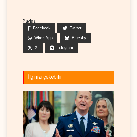
Paylaş:
Facebook
Twitter
WhatsApp
Bluesky
X
Telegram
İlginizi çekebilir