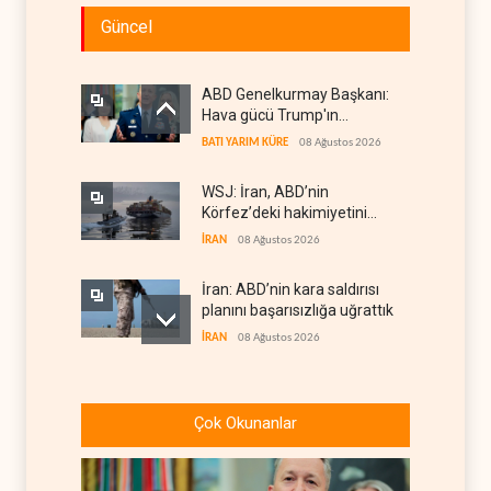
Güncel
ABD Genelkurmay Başkanı:
Hava gücü Trump'ın
hedeflerine yetmez
BATI YARIM KÜRE
08 Ağustos 2026
WSJ: İran, ABD’nin
Körfez’deki hakimiyetini
sona erdiriyor
İRAN
08 Ağustos 2026
İran: ABD’nin kara saldırısı
planını başarısızlığa uğrattık
İRAN
08 Ağustos 2026
Hizbullah’ın
‘silahsızlandırılmasını’ kim
Çok Okunanlar
denetleyecek?
LÜBNAN
08 Ağustos 2026
Bekai'den Trump’a ‘savaş