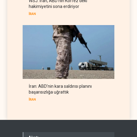
WSJ: İran, ABD’nin Körfez’deki
Hürmüz Boğazı denetimini
hakimiyetini sona erdiriyor
doğrudan İran ve Umman'a
RÖPORTAJ
07 Ağustos 2026
teslim etti
İRAN
İran: ABD’nin kara saldırısı planını
başarısızlığa uğrattık
İRAN