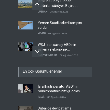
İsrail’in Güney Lübnan
saldırıları sürüyor, Beyrut
suskun
LÜBNAN
08 Ağustos 2026
Yemen Suudi askeri kampını
vurdu
YEMEN
08 Ağustos 2026
WSJ: İran savaşı ABD’nin
askeri ve ekonomik
kaynaklarını tüketiyor
BATI YARIM KÜRE
08 Ağustos 2026
Gazeteci Magnier: Trump,
En Çok Görüntülenenler
Hürmüz Boğazı denetimini
doğrudan İran ve Umman'a
RÖPORTAJ
07 Ağustos 2026
teslim etti
İsrailli istihbaratçı: ABD'nin
Irak Direnişi: Misilleme
mühimmatının bittiği iddiası
ertelendi, hesap kapanmadı
bir iç kavga
İSRAİL
05 Ağustos 2026
IRAK
07 Ağustos 2026
Dubai'de dev patlama