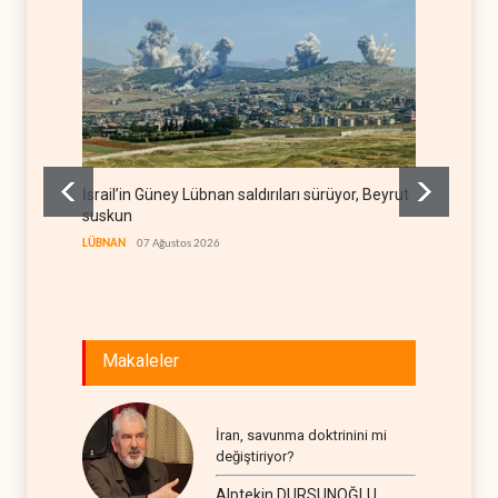
İsrail’in Güney Lübnan saldırıları sürüyor, Beyrut
Yemen 
suskun
YEMEN
LÜBNAN
07 Ağustos 2026
Makaleler
İran, savunma doktrinini mi
değiştiriyor?
Alptekin DURSUNOĞLU