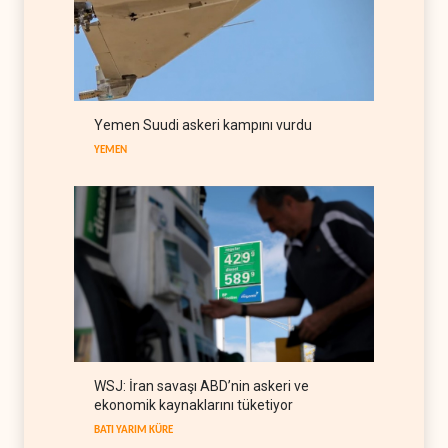
Yemen’den dengeleri
değiştirecek yeni askeri
denklem
YEMEN
07 Ağustos 2026
İsrail güçleri Lübnan
Yemen Suudi askeri kampını vurdu
ordusunu hedef aldı
YEMEN
LÜBNAN
07 Ağustos 2026
WSJ: İran savaşı ABD’nin askeri ve
ekonomik kaynaklarını tüketiyor
BATI YARIM KÜRE