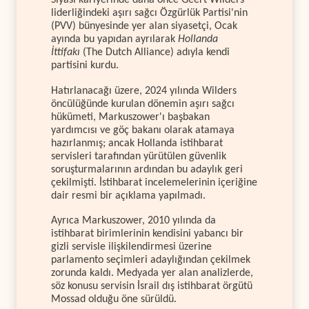
Siyasi kariyerinde daha önce Geert Wilders
liderliğindeki aşırı sağcı Özgürlük Partisi'nin
(PVV) bünyesinde yer alan siyasetçi, Ocak
ayında bu yapıdan ayrılarak
Hollanda
İttifakı
(The Dutch Alliance) adıyla kendi
partisini kurdu.
Hatırlanacağı üzere, 2024 yılında Wilders
öncülüğünde kurulan dönemin aşırı sağcı
hükümeti, Markuszower'ı başbakan
yardımcısı ve göç bakanı olarak atamaya
hazırlanmış; ancak Hollanda istihbarat
servisleri tarafından yürütülen güvenlik
soruşturmalarının ardından bu adaylık geri
çekilmişti. İstihbarat incelemelerinin içeriğine
dair resmi bir açıklama yapılmadı.
Ayrıca Markuszower, 2010 yılında da
istihbarat birimlerinin kendisini yabancı bir
gizli servisle ilişkilendirmesi üzerine
parlamento seçimleri adaylığından çekilmek
zorunda kaldı. Medyada yer alan analizlerde,
söz konusu servisin İsrail dış istihbarat örgütü
Mossad olduğu öne sürüldü.