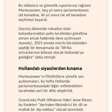
Bu iddialara ve güvenlik raporlarına rağmen
Markuszower, beş yıl sonra parlamentonun
üst kanadına, iki yıl sonra ise alt kanadına
seçilmeyi başardı.
Geçmiş dönemde ruhsatsız silah
bulundurmaktan polis tarafından gözaltına
alınan ancak hakkında dava açılmayan
siyasetçi, 2023 yılında meclis kürsüsünden
yaptığı bir konuşmada da "Afrika
ormanlarının kitlesel olarak Hollanda'ya
geldiğini" iddia etmişti.
Hollandalı siyasilerden kınama
Markuszower'ın Filistinlilere yönelik son
açıklamaları, bu hafta Hollanda
parlamentosundaki diğer milletvekilleri
tarafından sert bir dille eleştirildi.
GroenLinks-PvdA
ittifakının lideri Jesse Klaver,
bu ifadeleri "derinden tiksindirici bir dil ve
mutlak bir dip noktası" olarak tanımladı.