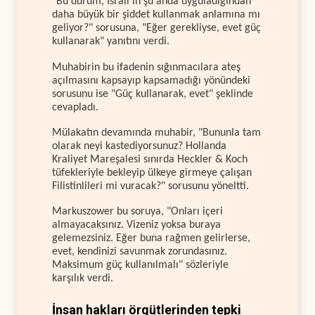
"Bu durum, İsrail'in şu anda uyguladığından
daha büyük bir şiddet kullanmak anlamına mı
geliyor?" sorusuna, "Eğer gerekliyse, evet güç
kullanarak" yanıtını verdi.
Muhabirin bu ifadenin sığınmacılara ateş
açılmasını kapsayıp kapsamadığı yönündeki
sorusunu ise "Güç kullanarak, evet" şeklinde
cevapladı.
Mülakatın devamında muhabir, "Bununla tam
olarak neyi kastediyorsunuz? Hollanda
Kraliyet Mareşalesi sınırda Heckler & Koch
tüfekleriyle bekleyip ülkeye girmeye çalışan
Filistinlileri mi vuracak?" sorusunu yöneltti.
Markuszower bu soruya, "Onları içeri
almayacaksınız. Vizeniz yoksa buraya
gelemezsiniz. Eğer buna rağmen gelirlerse,
evet, kendinizi savunmak zorundasınız.
Maksimum güç kullanılmalı" sözleriyle
karşılık verdi.
İnsan hakları örgütlerinden tepki