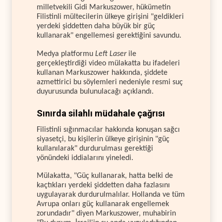
milletvekili Gidi Markuszower, hükümetin
Filistinli mültecilerin ülkeye girişini "geldikleri
yerdeki şiddetten daha büyük bir güç
kullanarak" engellemesi gerektiğini savundu.
Medya platformu
Left Laser
ile
gerçekleştirdiği video mülakatta bu ifadeleri
kullanan Markuszower hakkında, şiddete
azmettirici bu söylemleri nedeniyle resmi suç
duyurusunda bulunulacağı açıklandı.
Sınırda silahlı müdahale çağrısı
Filistinli sığınmacılar hakkında konuşan sağcı
siyasetçi, bu kişilerin ülkeye girişinin "güç
kullanılarak" durdurulması gerektiği
yönündeki iddialarını yineledi.
Mülakatta, "Güç kullanarak, hatta belki de
kaçtıkları yerdeki şiddetten daha fazlasını
uygulayarak durdurulmalılar. Hollanda ve tüm
Avrupa onları güç kullanarak engellemek
zorundadır" diyen Markuszower, muhabirin