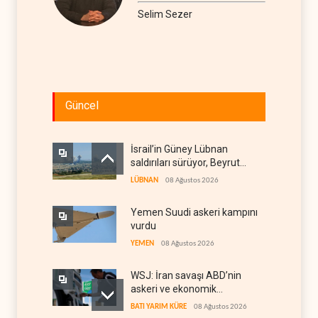
Selim Sezer
Güncel
İsrail’in Güney Lübnan
saldırıları sürüyor, Beyrut
suskun
LÜBNAN
08 Ağustos 2026
Yemen Suudi askeri kampını
vurdu
YEMEN
08 Ağustos 2026
WSJ: İran savaşı ABD’nin
askeri ve ekonomik
kaynaklarını tüketiyor
BATI YARIM KÜRE
08 Ağustos 2026