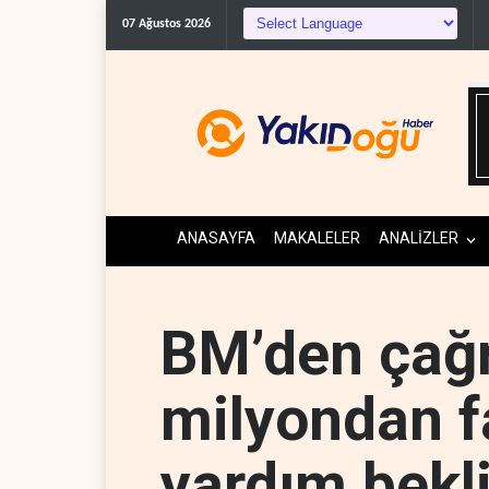
ABD'den Küb
07 Ağustos 2026
ANASAYFA
MAKALELER
ANALİZLER
BM’den çağr
milyondan f
yardım bekl