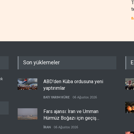
T
t
B
Son yüklemeler
E
ek
ABD'den Küba ordusuna yeni
yaptırımlar
BATI YARIM KÜRE
06 Ağustos 2026
Fars ajansı: İran ve Umman
Hürmüz Boğazı için geçiş
koridorlarında anlaştı
İRAN
06 Ağustos 2026