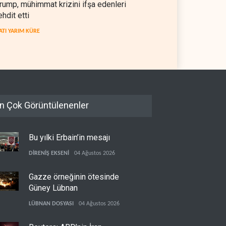
rump, mühimmat krizini ifşa edenleri
ehdit etti
ATI YARIM KÜRE
n Çok Görüntülenenler
Bu yılki Erbain’in mesajı
DİRENİŞ EKSENİ
04 Ağustos 2026
Gazze örneğinin ötesinde
Güney Lübnan
LÜBNAN DOSYASI
04 Ağustos 2026