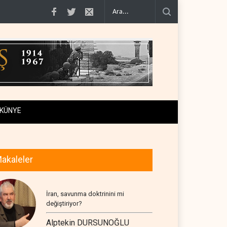
 geçiş..
Trump, mühimmat krizini ifşa edenleri tehdit etti..
Demokratlar: Tru
KÜNYE
akaleler
İran, savunma doktrinini mi
değiştiriyor?
Alptekin DURSUNOĞLU