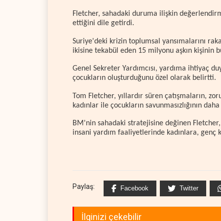
Fletcher, sahadaki duruma ilişkin değerlendir
ettiğini dile getirdi.
Suriye'deki krizin toplumsal yansımalarını rak
ikisine tekabül eden 15 milyonu aşkın kişinin 
Genel Sekreter Yardımcısı, yardıma ihtiyaç duya
çocukların oluşturduğunu özel olarak belirtti.
Tom Fletcher, yıllardır süren çatışmaların, z
kadınlar ile çocukların savunmasızlığının daha 
BM'nin sahadaki stratejisine değinen Fletcher
insani yardım faaliyetlerinde kadınlara, genç k
Paylaş:
Facebook
Twitter
İlginizi çekebilir