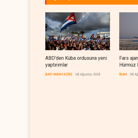
ABD'den Küba ordusuna yeni
Fars aja
yaptırımlar
Hürmüz B
koridorla
BATI YARIM KÜRE
06 Ağustos 2026
İRAN
06 A