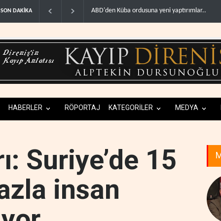
a ordusuna yeni yaptırımlar..
Fars ajansı: İran ve Umman Hürmüz Boğazı için
SON DAKİKA
HABERLER
RÖPORTAJ
KATEGORİLER
MEDYA
ı: Suriye’de 15
M
azla insan
iyor