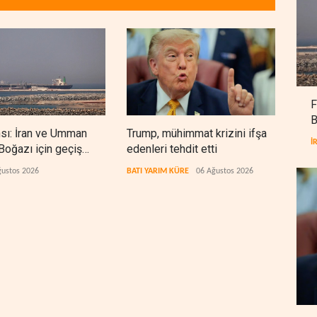
F
B
nsı: İran ve Umman
Trump, mühimmat krizini ifşa
Demo
İ
oğazı için geçiş
edenleri tehdit etti
Şeri
rında anlaştı
ceza
ğustos 2026
BATI YARIM KÜRE
06 Ağustos 2026
BATI